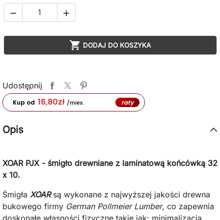



DODAJ DO KOSZYKA
Udostępnij
16,80
zł
raty
Kup od
/mies.
Opis
XOAR PJX - śmigło drewniane z laminatową końcówką 32
x 10.
Śmigła
XOAR
są wykonane z najwyższej jakości drewna
bukowego firmy
German Pollmeier Lumber
, co zapewnia
doskonałe własności fizyczne takie jak: minimalizacja