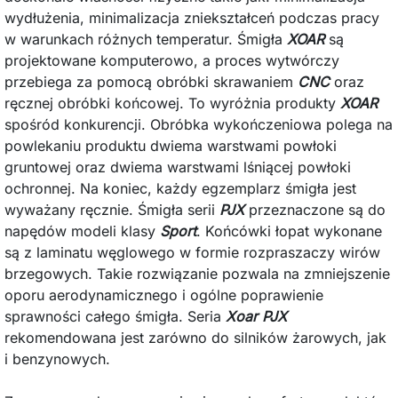
wydłużenia, minimalizacja zniekształceń podczas pracy
w warunkach różnych temperatur. Śmigła
XOAR
są
projektowane komputerowo, a proces wytwórczy
przebiega za pomocą obróbki skrawaniem
CNC
oraz
ręcznej obróbki końcowej. To wyróżnia produkty
XOAR
spośród konkurencji. Obróbka wykończeniowa polega na
powlekaniu produktu dwiema warstwami powłoki
gruntowej oraz dwiema warstwami lśniącej powłoki
ochronnej. Na koniec, każdy egzemplarz śmigła jest
wyważany ręcznie. Śmigła serii
PJX
przeznaczone są do
napędów modeli klasy
Sport
. Końcówki łopat wykonane
są z laminatu węglowego w formie rozpraszaczy wirów
brzegowych. Takie rozwiązanie pozwala na zmniejszenie
oporu aerodynamicznego i ogólne poprawienie
sprawności całego śmigła. Seria
Xoar PJX
rekomendowana jest zarówno do silników żarowych, jak
i benzynowych.