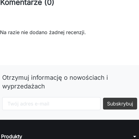
Komentarze (0)
Na razie nie dodano żadnej recenzji.
Otrzymuj informację o nowościach i
wyprzedażach
arrow_drop_down
Produkty