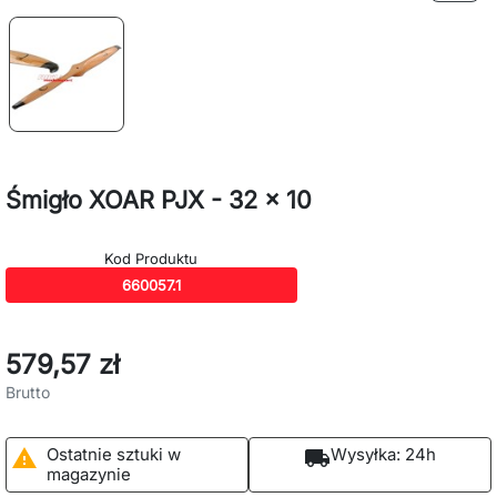
Śmigło XOAR PJX - 32 x 10
Kod Produktu
660057.1
579,57 zł
Brutto
Ostatnie sztuki w
Wysyłka:
24h

local_shipping
magazynie