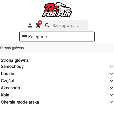
0

shopping_cart
search
menu
Kategorie
Strona główna
Strona główna
Samochody
Łodzie
Części
Akcesoria
Koła
Chemia modelarska