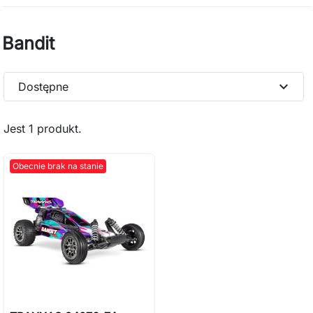
Bandit
expand_more
Dostępne
Jest 1 produkt.
Obecnie brak na stanie