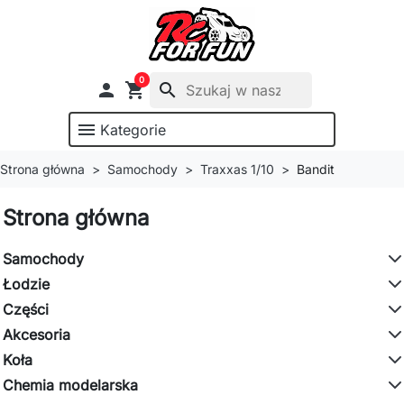
0

shopping_cart
search
menu
Kategorie
Strona główna
Samochody
Traxxas 1/10
Bandit
Strona główna
Samochody
Łodzie
Części
Akcesoria
Koła
Chemia modelarska