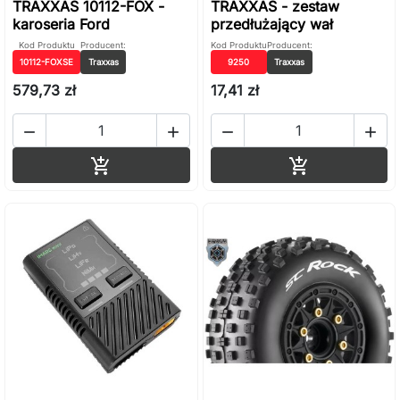
TRAXXAS 10112-FOX -
TRAXXAS - zestaw
karoseria Ford
przedłużający wał
Kod Produktu
Producent:
Kod Produktu
Producent:
10112-FOXSE
Traxxas
9250
Traxxas
579,73 zł
17,41 zł




Dodaj do koszyka
Dodaj do ko

