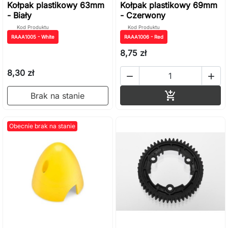
Kołpak plastikowy 63mm
Kołpak plastikowy 69mm
- Biały
- Czerwony
Kod Produktu
Kod Produktu
RAAA1005 - White
RAAA1006 - Red
8,75 zł
8,30 zł


Dodaj do ko

Brak na stanie
Obecnie brak na stanie