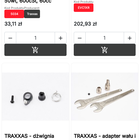
50wt, 600cSt, 60cc
Kod Produktu
EVC1XR
Kod Produktu
Producent:
5034
Traxxas
33,11 zł
202,93 zł




Dodaj do koszyka
Dodaj do ko


TRAXXAS - dżwignia
TRAXXAS - adapter wału i