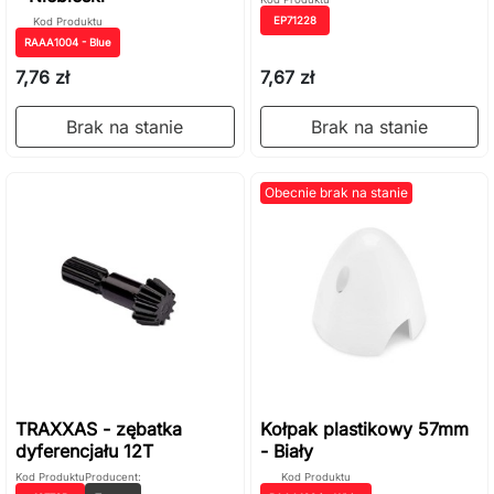
EP71228
Kod Produktu
RAAA1004 - Blue
7,76 zł
7,67 zł
Brak na stanie
Brak na stanie
Obecnie brak na stanie
TRAXXAS - zębatka
Kołpak plastikowy 57mm
dyferencjału 12T
- Biały
Kod Produktu
Producent:
Kod Produktu