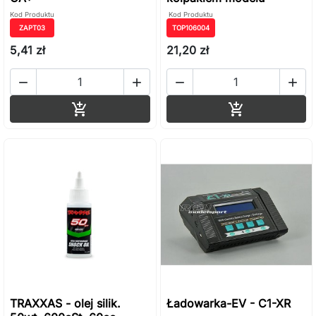
Kod Produktu
Kod Produktu
ZAPT03
TOP106004
5,41 zł
21,20 zł




Dodaj do koszyka
Dodaj do ko


TRAXXAS - olej silik.
Ładowarka-EV - C1-XR