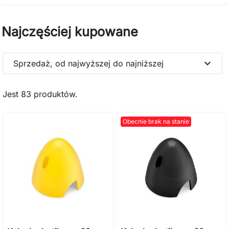
Najczęściej kupowane
expand_more
Sprzedaż, od najwyższej do najniższej
Jest 83 produktów.
Obecnie brak na stanie