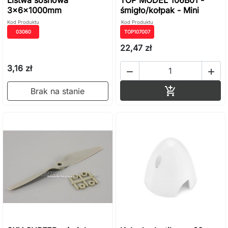
3x6x1000mm
śmigło/kołpak - Mini
Kod Produktu
Kod Produktu
03060
TOP107007
22,47 zł
3,16 zł


Dodaj do ko

Brak na stanie