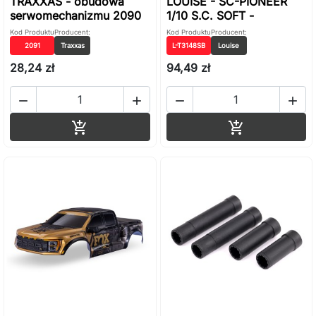
TRAXXAS - obudowa
LOUISE - SC-PIONEER
serwomechanizmu 2090
1/10 S.C. SOFT -
Kod Produktu
Producent:
Kod Produktu
Producent:
2091
Traxxas
L-T3148SB
Louise
28,24 zł
94,49 zł




Dodaj do koszyka
Dodaj do ko

