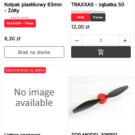
Kołpak plastikowy 63mm
TRAXXAS - zębatka 50
- Żółty
Kod Produktu
Producent:
6448
Traxxas
Kod Produktu
RAAA1005 - Yellow
12,00 zł
8,30 zł


Dodaj do ko

Brak na stanie
Obecnie brak na stanie
Listwa sosnowa
TOP MODEL 106B01 -