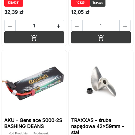
DEAD81
10325
Traxxas
32,39 zł
12,05 zł




Dodaj do koszyka
Dodaj do ko


AKU - Gens ace 5000-2S
TRAXXAS - śruba
BASHING DEANS
napędowa 42x59mm -
stal
Kod Produktu
Producent: