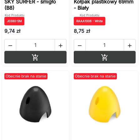
SKY SURFER - śmigło
Kołpak plastikowy 69mm
(B8)
- Biały
Kod Produktu
Kod Produktu
J0380-SM
RAAA1006 - White
9,74 zł
8,75 zł




Dodaj do koszyka
Dodaj do ko


Obecnie brak na stanie
Obecnie brak na stanie