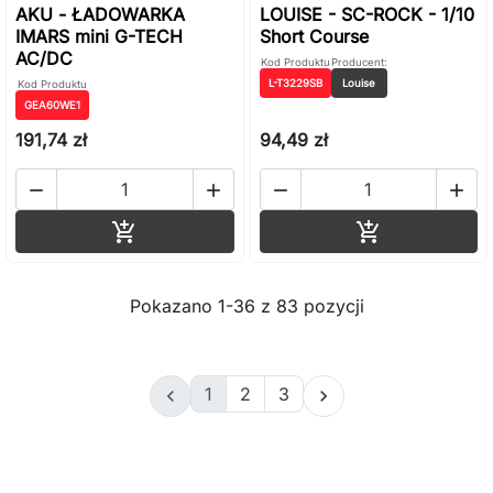
AKU - ŁADOWARKA
LOUISE - SC-ROCK - 1/10
IMARS mini G-TECH
Short Course
AC/DC
Kod Produktu
Producent:
L-T3229SB
Louise
Kod Produktu
GEA60WE1
191,74 zł
94,49 zł




Dodaj do koszyka
Dodaj do ko


Pokazano 1-36 z 83 pozycji
1
2
3

