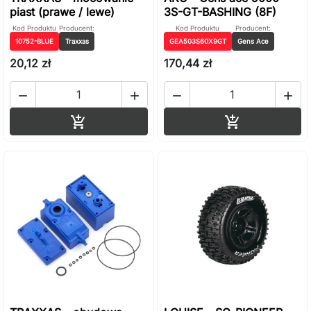
piast (prawe / lewe)
3S-GT-BASHING (8F)
Kod Produktu
Producent:
Kod Produktu
Producent:
10752-BLUE
Traxxas
GEA503S60X9GT
Gens Ace
20,12 zł
170,44 zł




Dodaj do koszyka
Dodaj do ko

