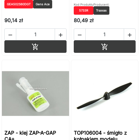
GEA502S60DGT
Gens Ace
Kod Produktu
Producent:
5733R
Traxxas
90,14 zł
80,49 zł




Dodaj do koszyka
Dodaj do ko


ZAP - klej ZAP-A-GAP
TOP106004 - śmigło z
CA+
kołpakiem modelu