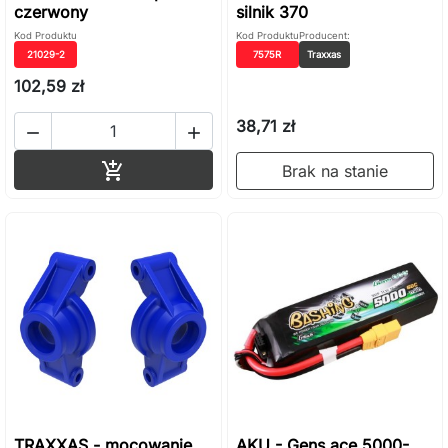
czerwony
silnik 370
Kod Produktu
Kod Produktu
Producent:
21029-2
7575R
Traxxas
102,59 zł
38,71 zł


Dodaj do koszyka

Brak na stanie
TRAXXAS - mocowanie
AKU - Gens ace 5000-