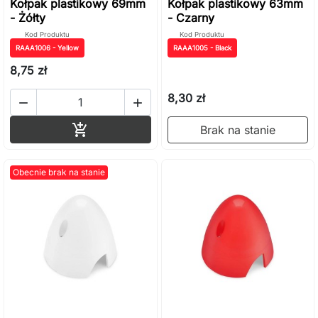
Kołpak plastikowy 69mm
Kołpak plastikowy 63mm
- Żółty
- Czarny
Kod Produktu
Kod Produktu
RAAA1006 - Yellow
RAAA1005 - Black
8,75 zł
8,30 zł


Dodaj do koszyka

Brak na stanie
Obecnie brak na stanie