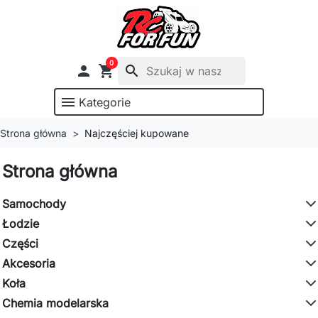
0

shopping_cart
search
menu
Kategorie
Strona główna
Najczęściej kupowane
Strona główna
Samochody
Łodzie
Części
Akcesoria
Koła
Chemia modelarska