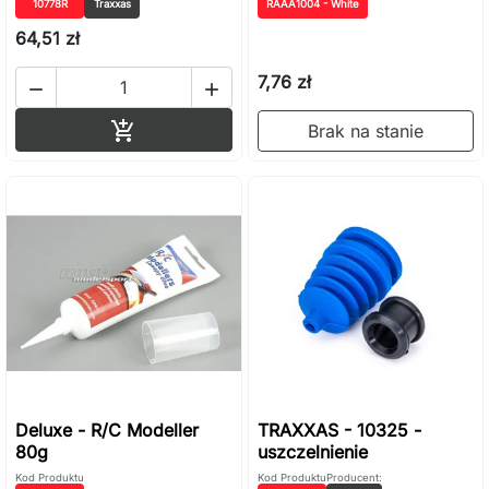
10778R
Traxxas
RAAA1004 - White
64,51 zł
7,76 zł


Dodaj do koszyka

Brak na stanie
Deluxe - R/C Modeller
TRAXXAS - 10325 -
80g
uszczelnienie
Kod Produktu
Kod Produktu
Producent: