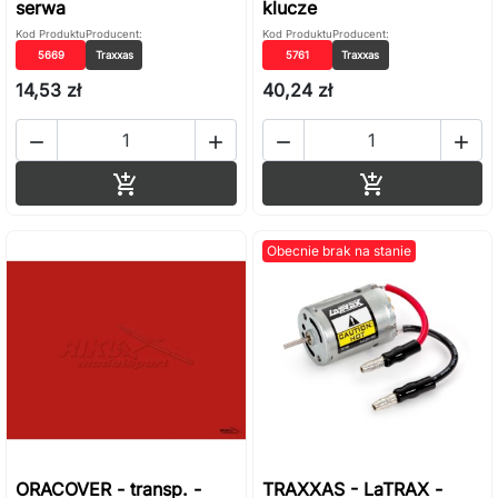
serwa
klucze
Kod Produktu
Producent:
Kod Produktu
Producent:
5669
Traxxas
5761
Traxxas
14,53 zł
40,24 zł




Dodaj do koszyka
Dodaj do ko


Obecnie brak na stanie
ORACOVER - transp. -
TRAXXAS - LaTRAX -