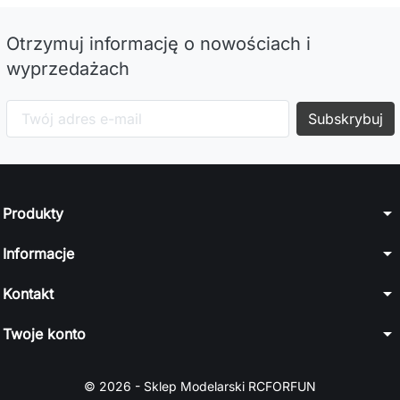
Otrzymuj informację o nowościach i
wyprzedażach
arrow_drop_down
Produkty
arrow_drop_down
Informacje
arrow_drop_down
Kontakt
arrow_drop_down
Twoje konto
© 2026 - Sklep Modelarski RCFORFUN