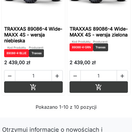
TRAXXAS 89086-4 Wide-
TRAXXAS 89086-4 Wide-
MAXX 4S - wersja
MAXX 4S - wersja zielona
niebieska
Kod Produktu
Producent:
89086-4-GRN
Traxxas
Kod Produktu
Producent:
89086-4-BLUE
Traxxas
2 439,00 zł
2 439,00 zł




Dodaj do koszyka
Dodaj do ko


Pokazano 1-10 z 10 pozycji
Otrzymuj informację o nowościach i