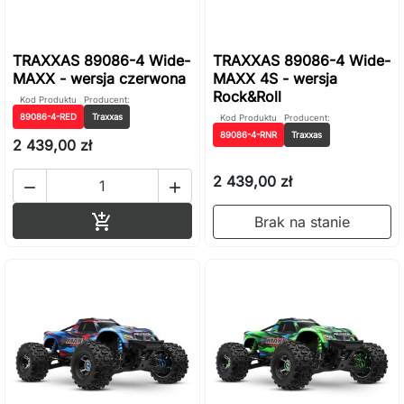
TRAXXAS 89086-4 Wide-
TRAXXAS 89086-4 Wide-
MAXX - wersja czerwona
MAXX 4S - wersja
Rock&Roll
Kod Produktu
Producent:
89086-4-RED
Traxxas
Kod Produktu
Producent:
89086-4-RNR
Traxxas
2 439,00 zł
2 439,00 zł


Dodaj do koszyka

Brak na stanie