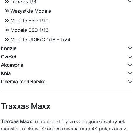
keyboard_double_arrow_right
Traxxas 1/8
keyboard_double_arrow_right
Wszystkie Modele
keyboard_double_arrow_right
Modele BSD 1/10
keyboard_double_arrow_right
Modele BSD 1/16
keyboard_double_arrow_right
Modele UDIR/C 1/18 - 1/24
Łodzie
Części
Akcesoria
Koła
Chemia modelarska
Traxxas Maxx
Traxxas Maxx
to model, który zrewolucjonizował rynek
monster trucków. Skoncentrowana moc 4S połączona z