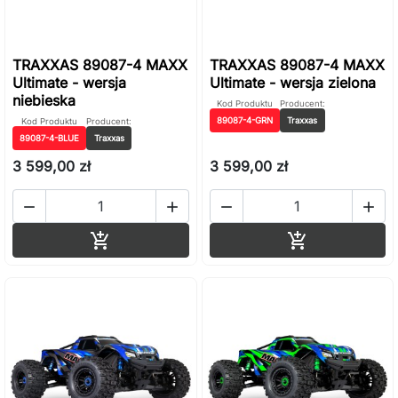
TRAXXAS 89087-4 MAXX
TRAXXAS 89087-4 MAXX
Ultimate - wersja
Ultimate - wersja zielona
niebieska
Kod Produktu
Producent:
89087-4-GRN
Traxxas
Kod Produktu
Producent:
89087-4-BLUE
Traxxas
3 599,00 zł
3 599,00 zł




Dodaj do koszyka
Dodaj do ko

