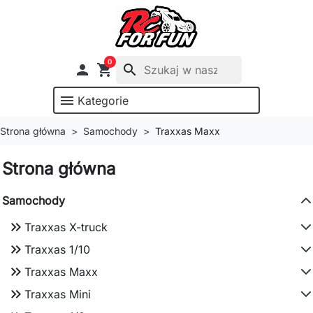
0

shopping_cart
search
menu
Kategorie
Strona główna
Samochody
Traxxas Maxx
Strona główna
Samochody
keyboard_double_arrow_right
Traxxas X-truck
keyboard_double_arrow_right
Traxxas 1/10
keyboard_double_arrow_right
Traxxas Maxx
keyboard_double_arrow_right
Traxxas Mini