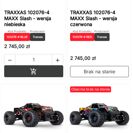
TRAXXAS 102076-4
TRAXXAS 102076-4
MAXX Slash - wersja
MAXX Slash - wersja
niebieska
czerwona
Kod Produktu
Producent:
Kod Produktu
Producent:
102076-4-BLUE
Traxxas
102076-4-RED
Traxxas
2 745,00 zł
2 745,00 zł


Dodaj do koszyka

Brak na stanie
Obecnie brak na stanie