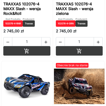
TRAXXAS 102076-4
TRAXXAS 102076-4
MAXX Slash - wersja
MAXX Slash - wersja
Rock&Roll
zielona
Kod Produktu
Producent:
Kod Produktu
Producent:
102076-4-RNR
Traxxas
102076-4-GRN
Traxxas
2 745,00 zł
2 745,00 zł




Dodaj do koszyka
Dodaj do ko


Obecnie brak na stanie