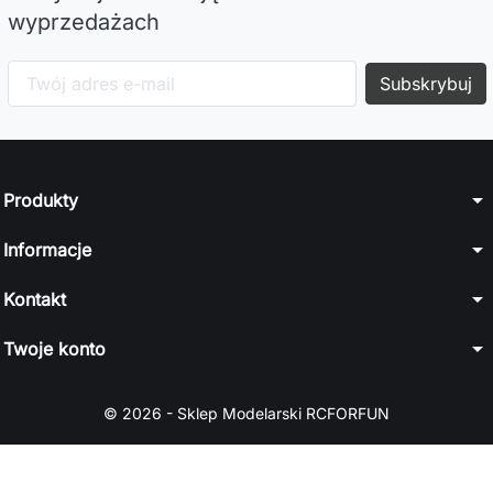
wyprzedażach
arrow_drop_down
Produkty
arrow_drop_down
Informacje
arrow_drop_down
Kontakt
arrow_drop_down
Twoje konto
© 2026 - Sklep Modelarski RCFORFUN