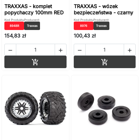
TRAXXAS - komplet
TRAXXAS - wózek
popychaczy 100mm RED
bezpieczeństwa - czarny
Kod Produktu
Producent:
Kod Produktu
Producent:
8948R
Traxxas
8976
Traxxas
154,83 zł
100,43 zł




Dodaj do koszyka
Dodaj do ko

