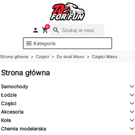
0

shopping_cart
search
menu
Kategorie
Strona główna
Części
Do skali Maxx
Części Maxx
Strona główna
Samochody
Łodzie
Części
Akcesoria
Koła
Chemia modelarska