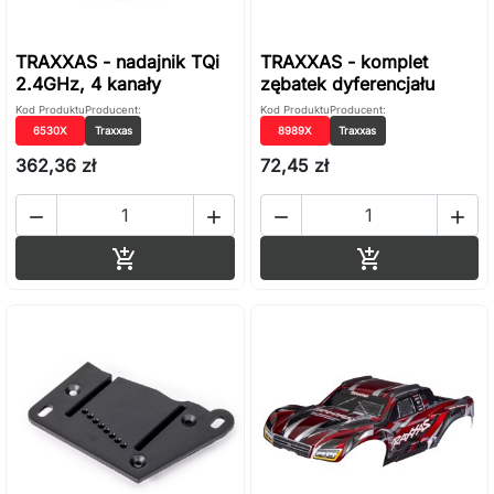
TRAXXAS - nadajnik TQi
TRAXXAS - komplet
2.4GHz, 4 kanały
zębatek dyferencjału
Kod Produktu
Producent:
Kod Produktu
Producent:
6530X
Traxxas
8989X
Traxxas
362,36 zł
72,45 zł




Dodaj do koszyka
Dodaj do ko

