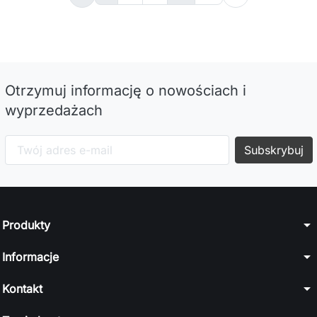
Otrzymuj informację o nowościach i
wyprzedażach
arrow_drop_down
Produkty
arrow_drop_down
Informacje
arrow_drop_down
Kontakt