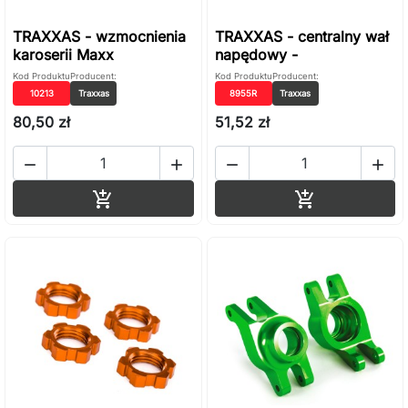
TRAXXAS - wzmocnienia
TRAXXAS - centralny wał
karoserii Maxx
napędowy -
Kod Produktu
Producent:
Kod Produktu
Producent:
10213
Traxxas
8955R
Traxxas
80,50 zł
51,52 zł




Dodaj do koszyka
Dodaj do ko

