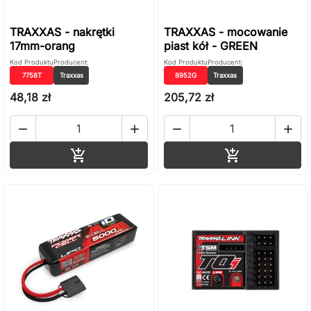
TRAXXAS - nakrętki
TRAXXAS - mocowanie
17mm-orang
piast kół - GREEN
Kod Produktu
Producent:
Kod Produktu
Producent:
7758T
Traxxas
8952G
Traxxas
48,18 zł
205,72 zł




Dodaj do koszyka
Dodaj do ko

