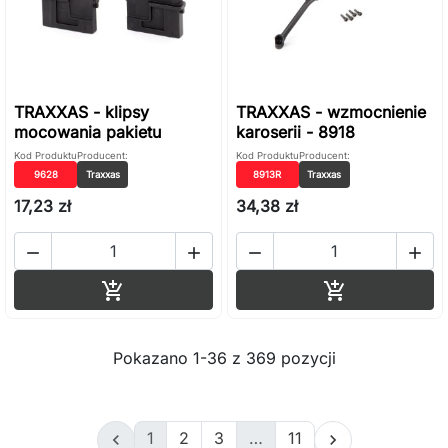
TRAXXAS - klipsy
TRAXXAS - wzmocnienie
mocowania pakietu
karoserii - 8918
Kod Produktu
Producent:
Kod Produktu
Producent:
9628
Traxxas
8913R
Traxxas
17,23 zł
34,38 zł




Dodaj do koszyka
Dodaj do ko


Pokazano 1-36 z 369 pozycji
1
2
3
…
11

