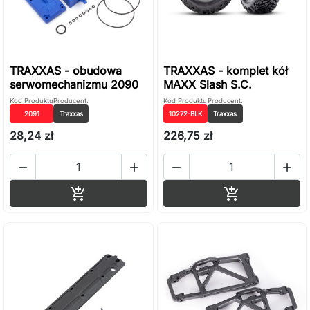
TRAXXAS - obudowa
TRAXXAS - komplet kół
serwomechanizmu 2090
MAXX Slash S.C.
Kod Produktu
Producent:
Kod Produktu
Producent:
2091
Traxxas
10272-BLK
Traxxas
28,24 zł
226,75 zł




Dodaj do koszyka
Dodaj do ko

