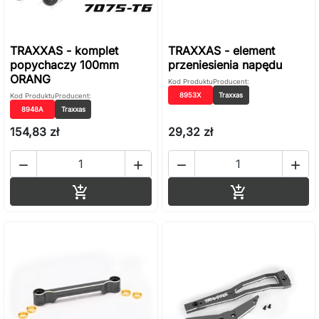
TRAXXAS - komplet
TRAXXAS - element
popychaczy 100mm
przeniesienia napędu
ORANG
Kod Produktu
Producent:
8953X
Traxxas
Kod Produktu
Producent:
8948A
Traxxas
154,83 zł
29,32 zł




Dodaj do koszyka
Dodaj do ko

