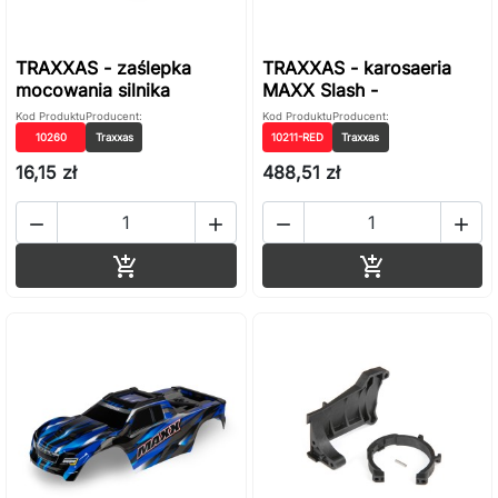
TRAXXAS - zaślepka
TRAXXAS - karosaeria
mocowania silnika
MAXX Slash -
Kod Produktu
Producent:
Kod Produktu
Producent:
10260
Traxxas
10211-RED
Traxxas
16,15 zł
488,51 zł




Dodaj do koszyka
Dodaj do ko

