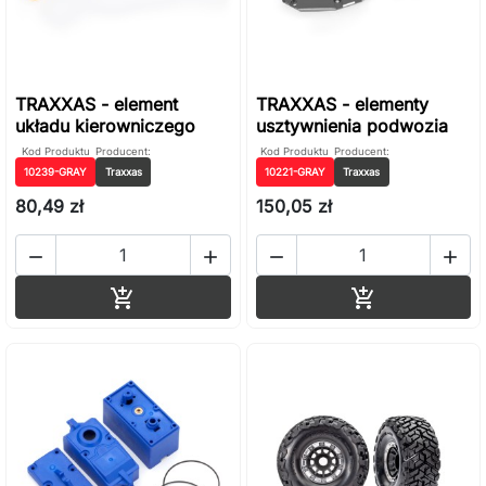
TRAXXAS - element
TRAXXAS - elementy
układu kierowniczego
usztywnienia podwozia
Kod Produktu
Producent:
Kod Produktu
Producent:
10239-GRAY
Traxxas
10221-GRAY
Traxxas
80,49 zł
150,05 zł




Dodaj do koszyka
Dodaj do ko

