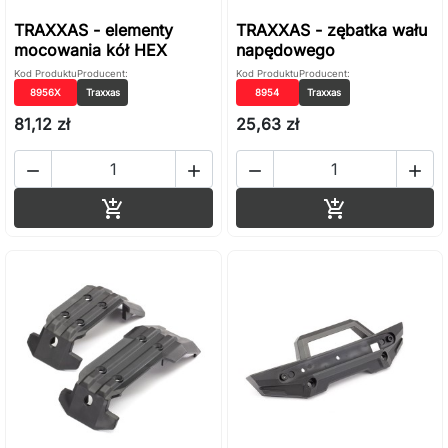
TRAXXAS - elementy
TRAXXAS - zębatka wału
mocowania kół HEX
napędowego
Kod Produktu
Producent:
Kod Produktu
Producent:
8956X
Traxxas
8954
Traxxas
81,12 zł
25,63 zł




Dodaj do koszyka
Dodaj do ko

