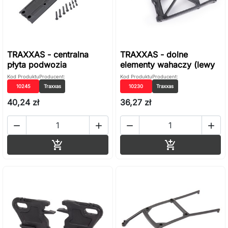
TRAXXAS - centralna
TRAXXAS - dolne
płyta podwozia
elementy wahaczy (lewy
Kod Produktu
Producent:
Kod Produktu
Producent:
10245
Traxxas
10230
Traxxas
40,24 zł
36,27 zł




Dodaj do koszyka
Dodaj do ko

