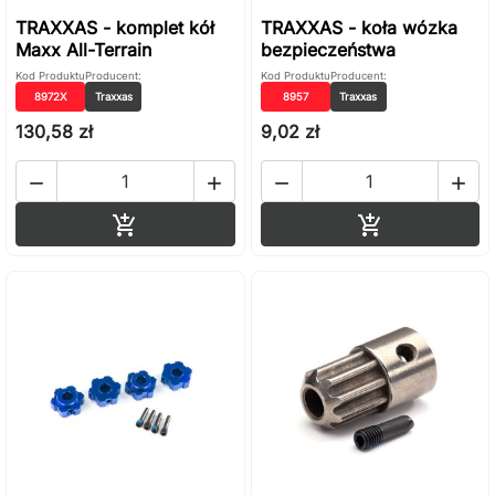
TRAXXAS - komplet kół
TRAXXAS - koła wózka
Maxx All-Terrain
bezpieczeństwa
Kod Produktu
Producent:
Kod Produktu
Producent:
8972X
Traxxas
8957
Traxxas
130,58 zł
9,02 zł




Dodaj do koszyka
Dodaj do ko

