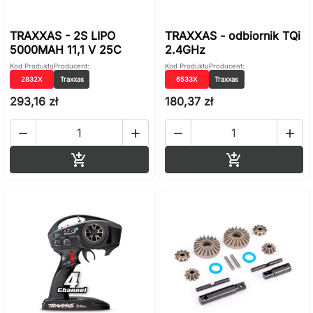
TRAXXAS - 2S LIPO
TRAXXAS - odbiornik TQi
5000MAH 11,1 V 25C
2.4GHz
Kod Produktu
Producent:
Kod Produktu
Producent:
2832X
Traxxas
6533X
Traxxas
293,16 zł
180,37 zł




Dodaj do koszyka
Dodaj do ko

