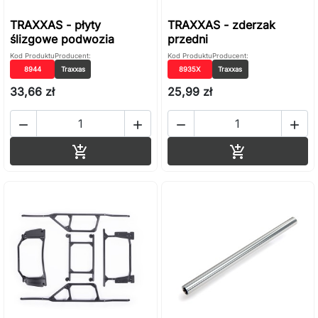
TRAXXAS - płyty
TRAXXAS - zderzak
ślizgowe podwozia
przedni
Kod Produktu
Producent:
Kod Produktu
Producent:
8944
Traxxas
8935X
Traxxas
33,66 zł
25,99 zł




Dodaj do koszyka
Dodaj do ko

