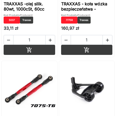
TRAXXAS -olej silik.
TRAXXAS - koła wózka
80wt, 1000cSt, 60cc
bezpieczeństwa -
Kod Produktu
Producent:
Kod Produktu
Producent:
5037
Traxxas
7775R
Traxxas
33,11 zł
160,97 zł




Dodaj do koszyka
Dodaj do ko

