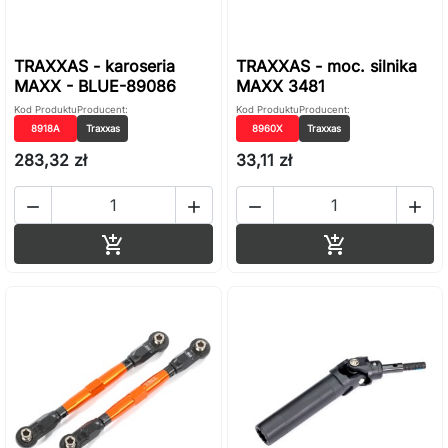
TRAXXAS - karoseria
TRAXXAS - moc. silnika
MAXX - BLUE-89086
MAXX 3481
Kod Produktu
Producent:
Kod Produktu
Producent:
8918A
Traxxas
8960X
Traxxas
283,32 zł
33,11 zł




Dodaj do koszyka
Dodaj do ko

