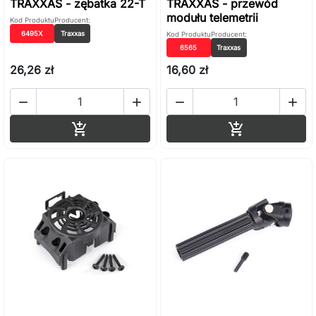
TRAXXAS - zębatka 22-T
TRAXXAS - przewód
modułu telemetrii
Kod Produktu
Producent:
6495X
Traxxas
Kod Produktu
Producent:
6565
Traxxas
26,26 zł
16,60 zł




Dodaj do koszyka
Dodaj do ko

