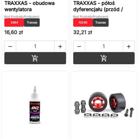
TRAXXAS - obudowa
TRAXXAS - półoś
wentylatora
dyferencjału (przód /
Kod Produktu
Producent:
Kod Produktu
Producent:
3464
Traxxas
10249
Traxxas
16,60 zł
32,21 zł




Dodaj do koszyka
Dodaj do ko

