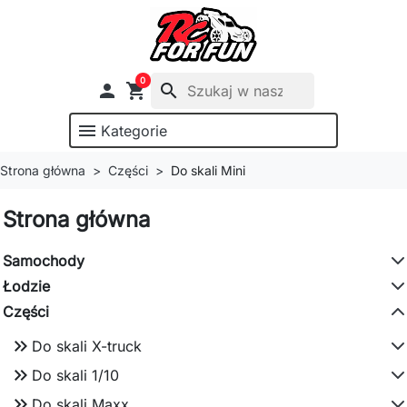
0

shopping_cart
search
menu
Kategorie
Strona główna
Części
Do skali Mini
Strona główna
Samochody
Łodzie
Części
keyboard_double_arrow_right
Do skali X-truck
keyboard_double_arrow_right
Do skali 1/10
keyboard_double_arrow_right
Do skali Maxx