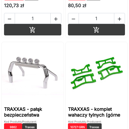
120,73 zł
80,50 zł




Dodaj do koszyka
Dodaj do ko


TRAXXAS - pałąk
TRAXXAS - komplet
bezpieczeństwa
wahaczy tylnych (górne
Kod Produktu
Producent:
Kod Produktu
Producent:
9862
Traxxas
10727-GRN
Traxxas