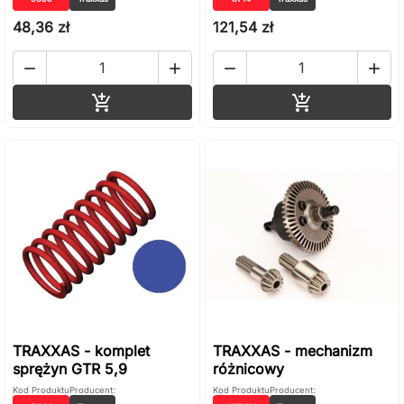
48,36 zł
121,54 zł




Dodaj do koszyka
Dodaj do ko


TRAXXAS - komplet
TRAXXAS - mechanizm
sprężyn GTR 5,9
różnicowy
Kod Produktu
Producent:
Kod Produktu
Producent: