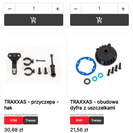




Dodaj do koszyka
Dodaj do ko


TRAXXAS - przyczepa -
TRAXXAS - obudowa
hak
dyfra z uszczelkami
Kod Produktu
Producent:
Kod Produktu
Producent:
9796
Traxxas
9081
Traxxas
30,68 zł
21,56 zł