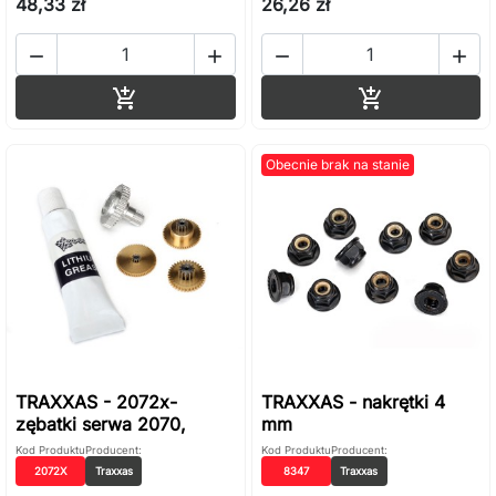
48,33 zł
26,26 zł




Dodaj do koszyka
Dodaj do ko


Obecnie brak na stanie
TRAXXAS - 2072x-
TRAXXAS - nakrętki 4
zębatki serwa 2070,
mm
Kod Produktu
Producent:
Kod Produktu
Producent:
2072X
Traxxas
8347
Traxxas