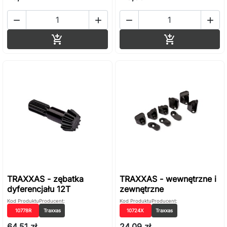




Dodaj do koszyka
Dodaj do ko


TRAXXAS - zębatka
TRAXXAS - wewnętrzne i
dyferencjału 12T
zewnętrzne
Kod Produktu
Producent:
Kod Produktu
Producent:
10778R
Traxxas
10724X
Traxxas
64,51 zł
24,09 zł