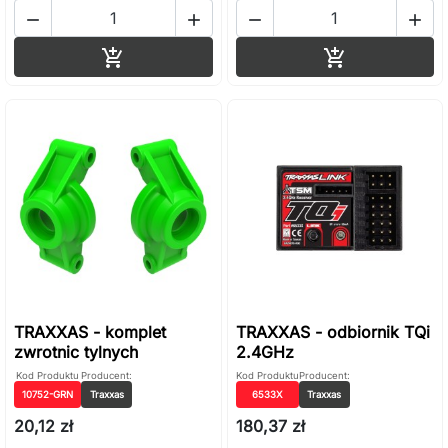




Dodaj do koszyka
Dodaj do ko


TRAXXAS - komplet
TRAXXAS - odbiornik TQi
zwrotnic tylnych
2.4GHz
Kod Produktu
Producent:
Kod Produktu
Producent:
10752-GRN
Traxxas
6533X
Traxxas
20,12 zł
180,37 zł