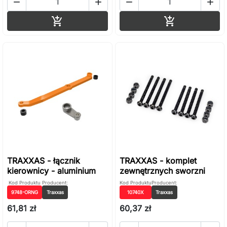




Dodaj do koszyka
Dodaj do ko


TRAXXAS - łącznik
TRAXXAS - komplet
kierownicy - aluminium
zewnętrznych sworzni
Kod Produktu
Producent:
Kod Produktu
Producent:
9748-ORNG
Traxxas
10740X
Traxxas
61,81 zł
60,37 zł