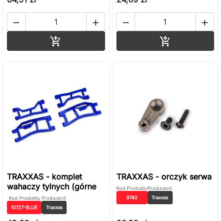




Dodaj do koszyka
Dodaj do ko


TRAXXAS - komplet
TRAXXAS - orczyk serwa
wahaczy tylnych (górne
Kod Produktu
Producent:
9740
Traxxas
Kod Produktu
Producent:
10727-BLUE
Traxxas