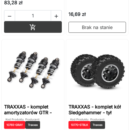
83,28 zł
16,69 zł


Dodaj do koszyka

Brak na stanie
TRAXXAS - komplet
TRAXXAS - komplet kół
amortyzatorów GTR -
Sledgehammer - tył
Kod Produktu
Producent:
Kod Produktu
Producent:
10765-GRAY
Traxxas
10770-STBLK
Traxxas