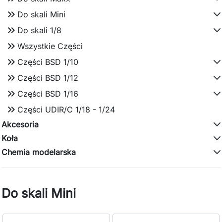
keyboard_double_arrow_right
Do skali Mini
keyboard_double_arrow_right
Do skali 1/8
keyboard_double_arrow_right
Wszystkie Części
keyboard_double_arrow_right
Części BSD 1/10
keyboard_double_arrow_right
Części BSD 1/12
keyboard_double_arrow_right
Części BSD 1/16
keyboard_double_arrow_right
Części UDIR/C 1/18 - 1/24
Akcesoria
Koła
Chemia modelarska
Do skali Mini