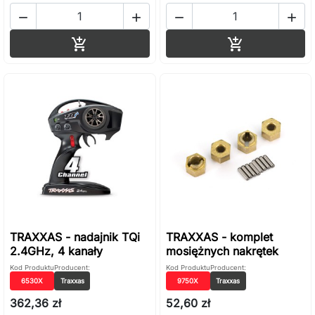




Dodaj do koszyka
Dodaj do ko


TRAXXAS - nadajnik TQi
TRAXXAS - komplet
2.4GHz, 4 kanały
mosiężnych nakrętek
Kod Produktu
Producent:
Kod Produktu
Producent:
6530X
Traxxas
9750X
Traxxas
362,36 zł
52,60 zł