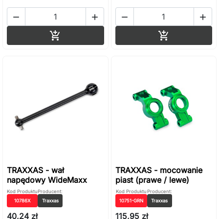




Dodaj do koszyka
Dodaj do ko


TRAXXAS - wał
TRAXXAS - mocowanie
napędowy WideMaxx
piast (prawe / lewe)
Kod Produktu
Producent:
Kod Produktu
Producent:
10786X
Traxxas
10751-GRN
Traxxas
40,24 zł
115,95 zł