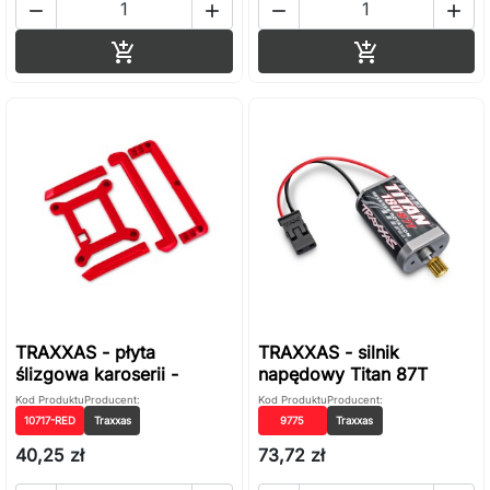




Dodaj do koszyka
Dodaj do ko


TRAXXAS - płyta
TRAXXAS - silnik
ślizgowa karoserii -
napędowy Titan 87T
Kod Produktu
Producent:
Kod Produktu
Producent:
10717-RED
Traxxas
9775
Traxxas
40,25 zł
73,72 zł