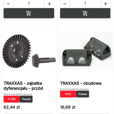




Dodaj do koszyka
Dodaj do ko


TRAXXAS - zębatka
TRAXXAS - obudowa
dyferencjału - przód
Kod Produktu
Producent:
5315
Traxxas
Kod Produktu
Producent:
5379R
Traxxas
62,44 zł
16,69 zł