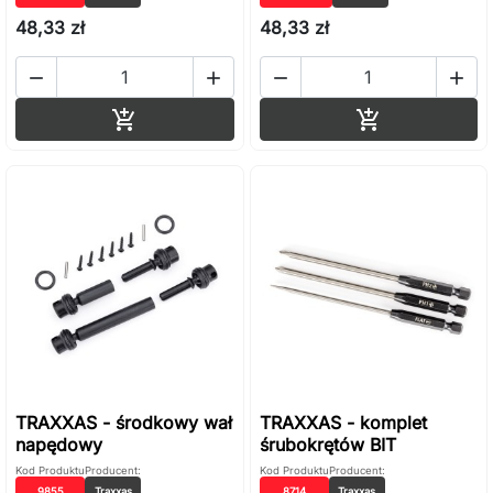
48,33 zł
48,33 zł




Dodaj do koszyka
Dodaj do ko


TRAXXAS - środkowy wał
TRAXXAS - komplet
napędowy
śrubokrętów BIT
Kod Produktu
Producent:
Kod Produktu
Producent:
9855
Traxxas
8714
Traxxas