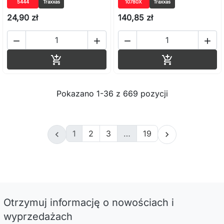
5444
Traxxas
10780X
Traxxas
24,90 zł
140,85 zł




Dodaj do koszyka
Dodaj do ko


Pokazano 1-36 z 669 pozycji
1
2
3
…
19


Otrzymuj informację o nowościach i
wyprzedażach