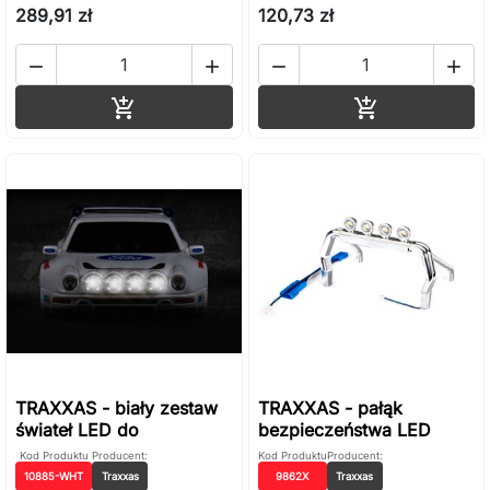
289,91 zł
120,73 zł




Dodaj do koszyka
Dodaj do ko


TRAXXAS - biały zestaw
TRAXXAS - pałąk
świateł LED do
bezpieczeństwa LED
Kod Produktu
Producent:
Kod Produktu
Producent:
10885-WHT
Traxxas
9862X
Traxxas