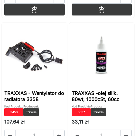
Dodaj do koszyka
Dodaj do ko


TRAXXAS - Wentylator do
TRAXXAS -olej silik.
radiatora 3358
80wt, 1000cSt, 60cc
Kod Produktu
Producent:
Kod Produktu
Producent:
3456
Traxxas
5037
Traxxas
107,64 zł
33,11 zł



