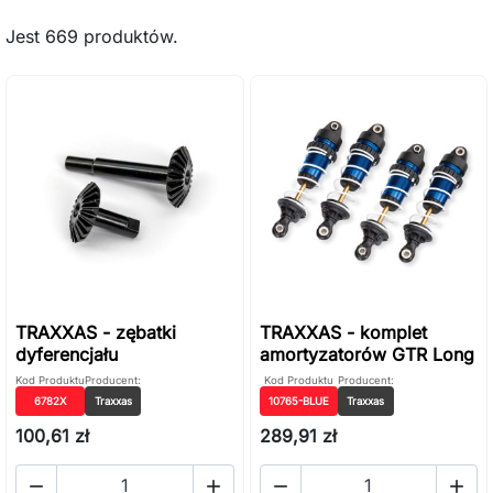
Jest 669 produktów.
TRAXXAS - zębatki
TRAXXAS - komplet
dyferencjału
amortyzatorów GTR Long
Kod Produktu
Producent:
Kod Produktu
Producent:
6782X
Traxxas
10765-BLUE
Traxxas
100,61 zł
289,91 zł



