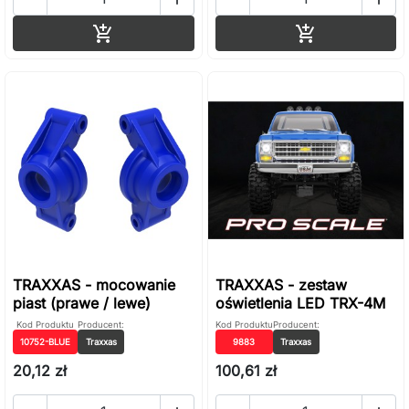
Dodaj do koszyka
Dodaj do ko


TRAXXAS - mocowanie
TRAXXAS - zestaw
piast (prawe / lewe)
oświetlenia LED TRX-4M
Kod Produktu
Producent:
Kod Produktu
Producent:
10752-BLUE
Traxxas
9883
Traxxas
20,12 zł
100,61 zł