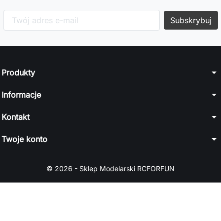
arrow_drop_down
Produkty
arrow_drop_down
Informacje
arrow_drop_down
Kontakt
arrow_drop_down
Twoje konto
© 2026 - Sklep Modelarski RCFORFUN