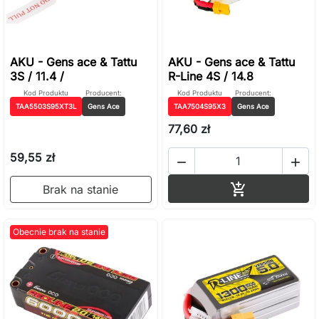
AKU - Gens ace & Tattu
AKU - Gens ace & Tattu
3S / 11.4 /
R-Line 4S / 14.8
Kod Produktu
Producent:
Kod Produktu
Producent:
TAA5503S95XT3L
Gens Ace
TAA7504S95X3
Gens Ace
77,60 zł
59,55 zł


Dodaj do ko

Brak na stanie
Obecnie brak na stanie