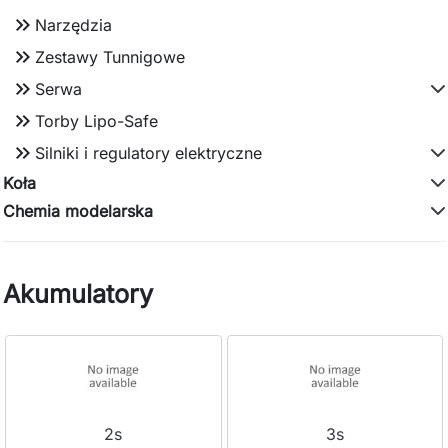
keyboard_double_arrow_right
Narzędzia
keyboard_double_arrow_right
Zestawy Tunnigowe
keyboard_double_arrow_right
Serwa
keyboard_double_arrow_right
Torby Lipo-Safe
keyboard_double_arrow_right
Silniki i regulatory elektryczne
Koła
Chemia modelarska
Akumulatory
2s
3s