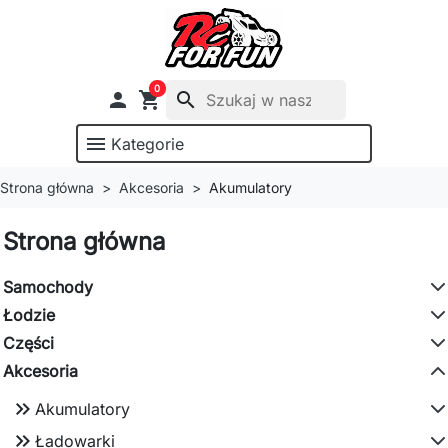
0

shopping_cart
search
menu
Kategorie
Strona główna
Akcesoria
Akumulatory
Strona główna
Samochody
Łodzie
Części
Akcesoria
keyboard_double_arrow_right
Akumulatory
keyboard_double_arrow_right
Ładowarki