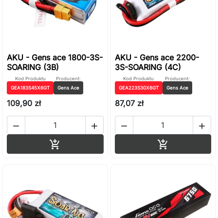
AKU - Gens ace 1800-3S-
AKU - Gens ace 2200-
SOARING (3B)
3S-SOARING (4C)
Kod Produktu
Producent:
Kod Produktu
Producent:
GEA183S45X6GT
Gens Ace
GEA223S30X6GT
Gens Ace
109,90 zł
87,07 zł




Dodaj do koszyka
Dodaj do ko

