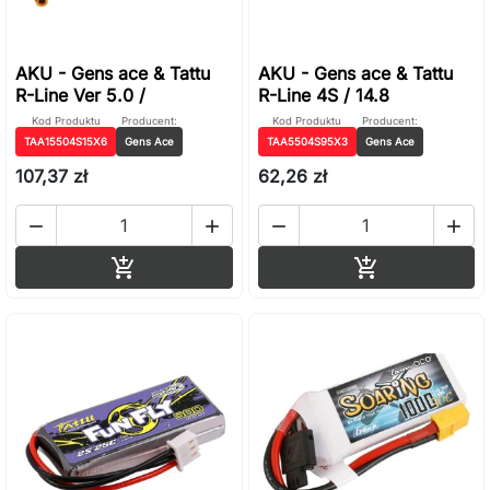
AKU - Gens ace & Tattu
AKU - Gens ace & Tattu
R-Line Ver 5.0 /
R-Line 4S / 14.8
Kod Produktu
Producent:
Kod Produktu
Producent:
TAA15504S15X6
Gens Ace
TAA5504S95X3
Gens Ace
107,37 zł
62,26 zł




Dodaj do koszyka
Dodaj do ko

