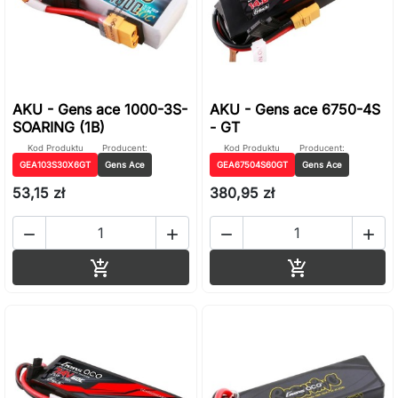
AKU - Gens ace 1000-3S-
AKU - Gens ace 6750-4S
SOARING (1B)
- GT
Kod Produktu
Producent:
Kod Produktu
Producent:
GEA103S30X6GT
Gens Ace
GEA67504S60GT
Gens Ace
53,15 zł
380,95 zł




Dodaj do koszyka
Dodaj do ko

