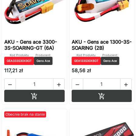
AKU - Gens ace 3300-
AKU - Gens ace 1300-3S-
3S-SOARING-GT (6A)
SOARING (2B)
Kod Produktu
Producent:
Kod Produktu
Producent:
GEA333S30X9GT
Gens Ace
GEA133S30X6GT
Gens Ace
117,21 zł
58,56 zł




Dodaj do koszyka
Dodaj do ko


Obecnie brak na stanie