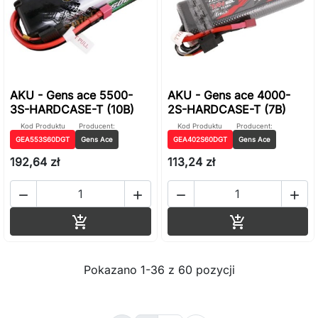
AKU - Gens ace 5500-
AKU - Gens ace 4000-
3S-HARDCASE-T (10B)
2S-HARDCASE-T (7B)
Kod Produktu
Producent:
Kod Produktu
Producent:
GEA553S60DGT
Gens Ace
GEA402S60DGT
Gens Ace
192,64 zł
113,24 zł




Dodaj do koszyka
Dodaj do ko


Pokazano 1-36 z 60 pozycji