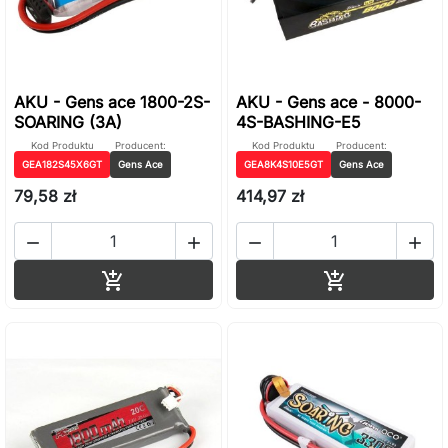
AKU - Gens ace 1800-2S-
AKU - Gens ace - 8000-
SOARING (3A)
4S-BASHING-E5
Kod Produktu
Producent:
Kod Produktu
Producent:
GEA182S45X6GT
Gens Ace
GEA8K4S10E5GT
Gens Ace
79,58 zł
414,97 zł




Dodaj do koszyka
Dodaj do ko

