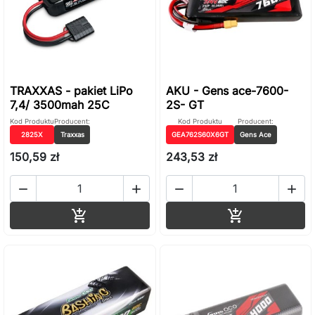
TRAXXAS - pakiet LiPo
AKU - Gens ace-7600-
7,4/ 3500mah 25C
2S- GT
Kod Produktu
Producent:
Kod Produktu
Producent:
2825X
Traxxas
GEA762S60X6GT
Gens Ace
150,59 zł
243,53 zł




Dodaj do koszyka
Dodaj do ko

