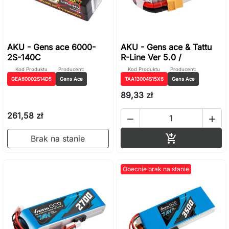
AKU - Gens ace 6000-
AKU - Gens ace & Tattu
2S-140C
R-Line Ver 5.0 /
Kod Produktu
Producent:
Kod Produktu
Producent:
GEA60002S14D5
Gens Ace
TAA13004S15X6
Gens Ace
89,33 zł
261,58 zł


Dodaj do ko

Brak na stanie
Obecnie brak na stanie