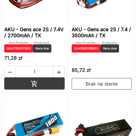
AKU - Gens ace 2S / 7.4V
AKU - Gens ace 2S / 7.4 /
/ 2700mAh / TX
3500mAh / TX
Kod Produktu
Producent:
Kod Produktu
Producent:
GEA27002STXFJ
Gens Ace
GEA35002SRXFJ
Gens Ace
71,28 zł
85,72 zł


Dodaj do koszyka

Brak na stanie