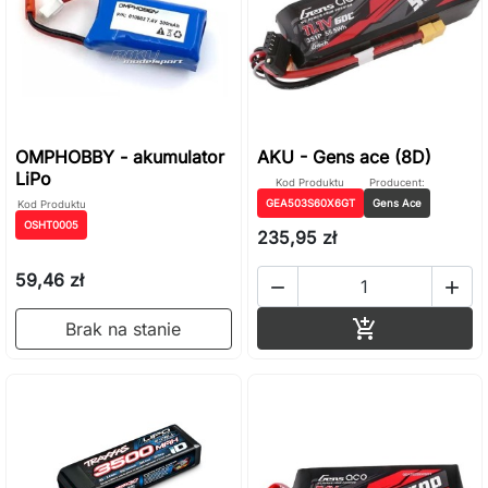
OMPHOBBY - akumulator
AKU - Gens ace (8D)
LiPo
Kod Produktu
Producent:
GEA503S60X6GT
Gens Ace
Kod Produktu
OSHT0005
235,95 zł
59,46 zł


Dodaj do ko

Brak na stanie