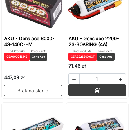
AKU - Gens ace 6000-
AKU - Gens ace 2200-
4S-140C-HV
2S-SOARING (4A)
Kod Produktu
Producent:
Kod Produktu
Producent:
GEA60004S14S
Gens Ace
GEA222S30X6GT
Gens Ace
71,46 zł
447,09 zł


Dodaj do ko

Brak na stanie