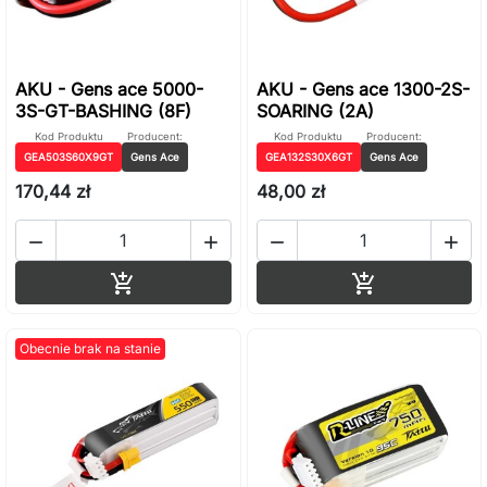
AKU - Gens ace 5000-
AKU - Gens ace 1300-2S-
3S-GT-BASHING (8F)
SOARING (2A)
Kod Produktu
Producent:
Kod Produktu
Producent:
GEA503S60X9GT
Gens Ace
GEA132S30X6GT
Gens Ace
170,44 zł
48,00 zł




Dodaj do koszyka
Dodaj do ko


Obecnie brak na stanie