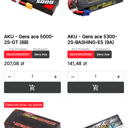
AKU - Gens ace 5000-
AKU - Gens ace 5300-
2S-GT (8B)
2S-BASHING-E5 (9A)
Kod Produktu
Producent:
Kod Produktu
Producent:
GEA502S60X6GT
Gens Ace
GEA53002S10E5
Gens Ace
207,08 zł
141,48 zł




Dodaj do koszyka
Dodaj do ko


Obecnie brak na stanie