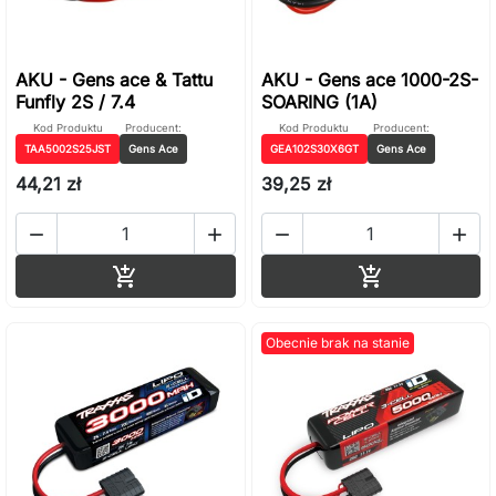
AKU - Gens ace & Tattu
AKU - Gens ace 1000-2S-
Funfly 2S / 7.4
SOARING (1A)
Kod Produktu
Producent:
Kod Produktu
Producent:
TAA5002S25JST
Gens Ace
GEA102S30X6GT
Gens Ace
44,21 zł
39,25 zł




Dodaj do koszyka
Dodaj do ko


Obecnie brak na stanie