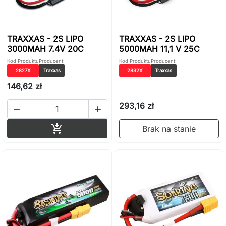
TRAXXAS - 2S LIPO
TRAXXAS - 2S LIPO
3000MAH 7.4V 20C
5000MAH 11,1 V 25C
Kod Produktu
Producent:
Kod Produktu
Producent:
2827X
Traxxas
2832X
Traxxas
146,62 zł
293,16 zł


Dodaj do koszyka

Brak na stanie