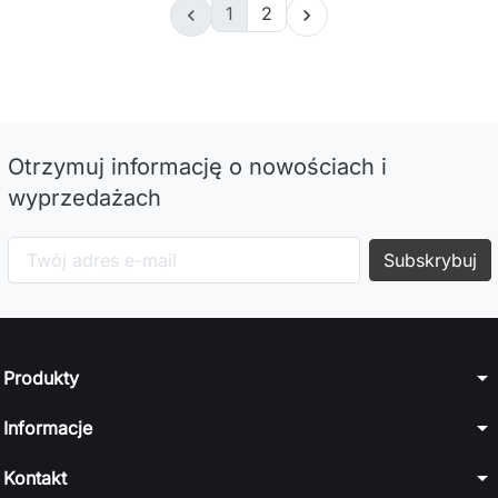
1
2


Otrzymuj informację o nowościach i
wyprzedażach
arrow_drop_down
Produkty
arrow_drop_down
Informacje
arrow_drop_down
Kontakt