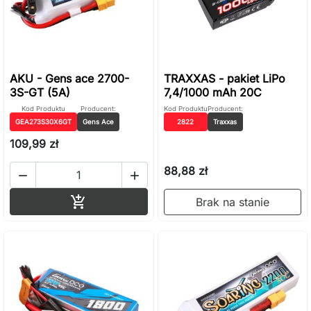
AKU - Gens ace 2700-
TRAXXAS - pakiet LiPo
3S-GT (5A)
7,4/1000 mAh 20C
Kod Produktu
Producent:
Kod Produktu
Producent:
GEA273S30X6GT
Gens Ace
2822
Traxxas
109,99 zł
88,88 zł


Dodaj do koszyka

Brak na stanie