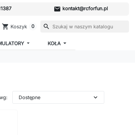
mail
1387
kontakt@rcforfun.pl
shopping_cart
search
0
Koszyk
MULATORY
KOŁA
expand_more
 wg:
Dostępne