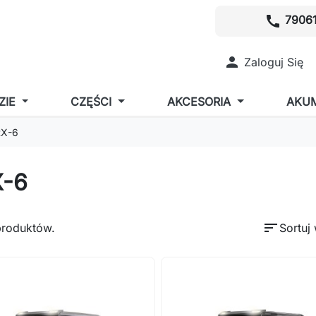
call
79061

Zaloguj Się
ZIE
CZĘŚCI
AKCESORIA
AKU
RX-6
-6
sort
produktów.
Sortuj