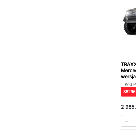
TRAXX
Merce
wersja
Kod P
88296
2 985,
