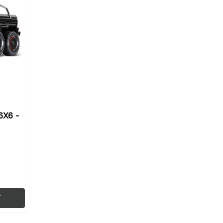
6X6 -
Dodaj do koszyka
