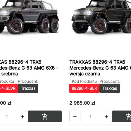
AS 88296-4 TRX6
TRAXXAS 88296-4 TRX6
des-Benz G 63 AMG 6X6 -
Mercedes-Benz G 63 AMG 
 srebrna
wersja czarna
roduktu
Producent:
Kod Produktu
Producent:
-4-SLVR
Traxxas
88296-4-BLK
Traxxas
00 zł
2 985,00 zł
Dodaj do koszyka



