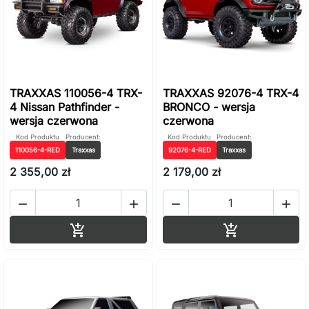
TRAXXAS 110056-4 TRX-
TRAXXAS 92076-4 TRX-4
4 Nissan Pathfinder -
BRONCO - wersja
wersja czerwona
czerwona
Kod Produktu
Producent:
Kod Produktu
Producent:
110056-4-RED
Traxxas
92076-4-RED
Traxxas
2 355,00 zł
2 179,00 zł




Dodaj do koszyka
Dodaj do ko

