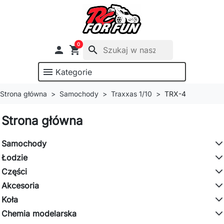
0

shopping_cart
search
menu
Kategorie
Strona główna
Samochody
Traxxas 1/10
TRX-4
Strona główna
Samochody
Łodzie
Części
Akcesoria
Koła
Chemia modelarska