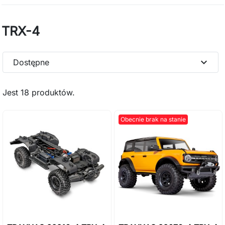
TRX-4
expand_more
Dostępne
Jest 18 produktów.
Obecnie brak na stanie