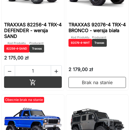
TRAXXAS 82256-4 TRX-4
TRAXXAS 92076-4 TRX-4
DEFENDER - wersja
BRONCO - wersja biała
SAND
Kod Produktu
Producent:
92076-4-WHT
Traxxas
Kod Produktu
Producent:
82256-4-SAND
Traxxas
2 175,00 zł
2 179,00 zł


Dodaj do koszyka

Brak na stanie
Obecnie brak na stanie