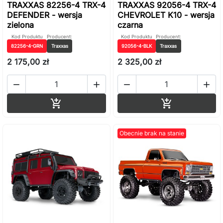
TRAXXAS 82256-4 TRX-4
TRAXXAS 92056-4 TRX-4
DEFENDER - wersja
CHEVROLET K10 - wersja
zielona
czarna
Kod Produktu
Producent:
Kod Produktu
Producent:
82256-4-GRN
Traxxas
92056-4-BLK
Traxxas
2 175,00 zł
2 325,00 zł




Dodaj do koszyka
Dodaj do ko


Obecnie brak na stanie