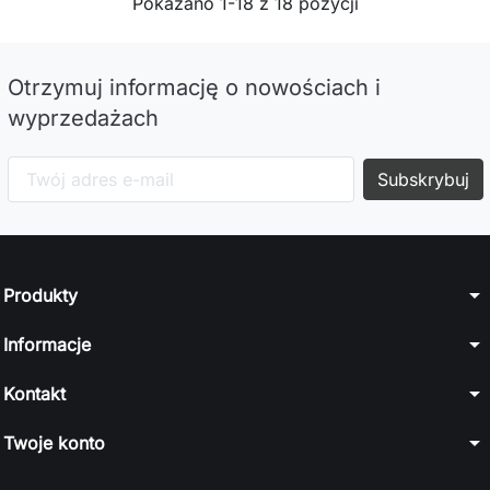
Pokazano 1-18 z 18 pozycji
Otrzymuj informację o nowościach i
wyprzedażach
arrow_drop_down
Produkty
arrow_drop_down
Informacje
arrow_drop_down
Kontakt
arrow_drop_down
Twoje konto