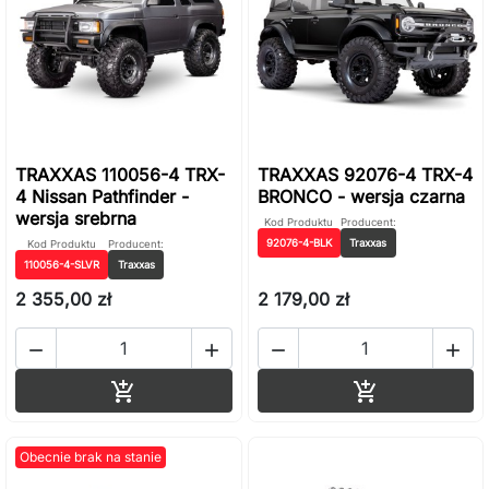
TRAXXAS 110056-4 TRX-
TRAXXAS 92076-4 TRX-4
4 Nissan Pathfinder -
BRONCO - wersja czarna
wersja srebrna
Kod Produktu
Producent:
92076-4-BLK
Traxxas
Kod Produktu
Producent:
110056-4-SLVR
Traxxas
2 355,00 zł
2 179,00 zł




Dodaj do koszyka
Dodaj do ko


Obecnie brak na stanie