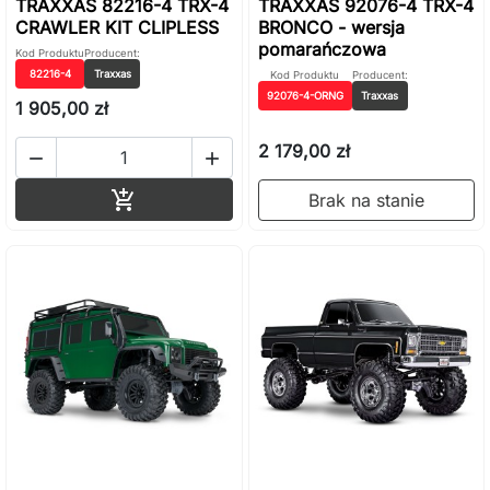
TRAXXAS 82216-4 TRX-4
TRAXXAS 92076-4 TRX-4
CRAWLER KIT CLIPLESS
BRONCO - wersja
pomarańczowa
Kod Produktu
Producent:
82216-4
Traxxas
Kod Produktu
Producent:
92076-4-ORNG
Traxxas
1 905,00 zł
2 179,00 zł


Dodaj do koszyka

Brak na stanie