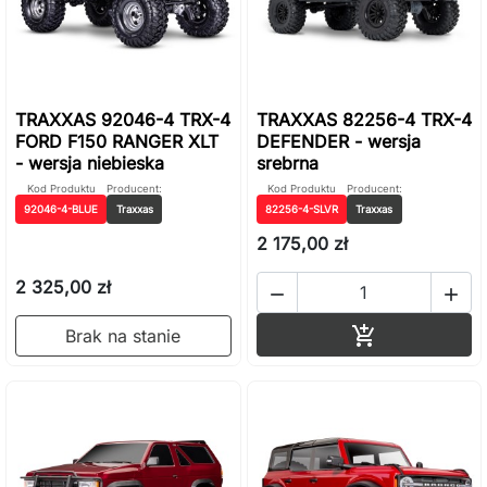
TRAXXAS 92046-4 TRX-4
TRAXXAS 82256-4 TRX-4
FORD F150 RANGER XLT
DEFENDER - wersja
- wersja niebieska
srebrna
Kod Produktu
Producent:
Kod Produktu
Producent:
92046-4-BLUE
Traxxas
82256-4-SLVR
Traxxas
2 175,00 zł
2 325,00 zł


Dodaj do ko

Brak na stanie