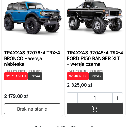
TRAXXAS 92076-4 TRX-4
TRAXXAS 92046-4 TRX-4
BRONCO - wersja
FORD F150 RANGER XLT
niebieska
- wersja czarna
Kod Produktu
Producent:
Kod Produktu
Producent:
92076-4-VBLU
Traxxas
92046-4-BLK
Traxxas
2 325,00 zł
2 179,00 zł


Dodaj do ko

Brak na stanie