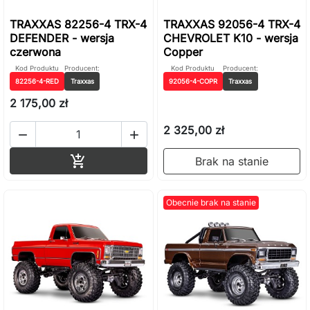
TRAXXAS 82256-4 TRX-4
TRAXXAS 92056-4 TRX-4
DEFENDER - wersja
CHEVROLET K10 - wersja
czerwona
Copper
Kod Produktu
Producent:
Kod Produktu
Producent:
82256-4-RED
Traxxas
92056-4-COPR
Traxxas
2 175,00 zł
2 325,00 zł


Dodaj do koszyka

Brak na stanie
Obecnie brak na stanie