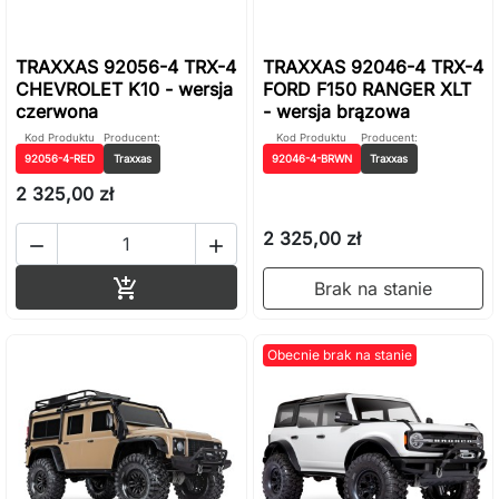
TRAXXAS 92056-4 TRX-4
TRAXXAS 92046-4 TRX-4
CHEVROLET K10 - wersja
FORD F150 RANGER XLT
czerwona
- wersja brązowa
Kod Produktu
Producent:
Kod Produktu
Producent:
92056-4-RED
Traxxas
92046-4-BRWN
Traxxas
2 325,00 zł
2 325,00 zł


Dodaj do koszyka

Brak na stanie
Obecnie brak na stanie