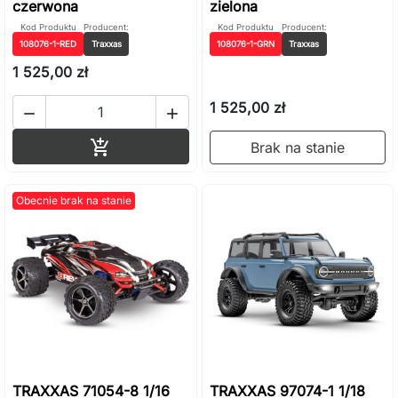
czerwona
zielona
Kod Produktu
Producent:
Kod Produktu
Producent:
108076-1-RED
Traxxas
108076-1-GRN
Traxxas
1 525,00 zł
1 525,00 zł


Dodaj do koszyka

Brak na stanie
Obecnie brak na stanie
TRAXXAS 71054-8 1/16
TRAXXAS 97074-1 1/18