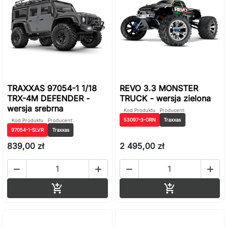
TRAXXAS 97054-1 1/18
REVO 3.3 MONSTER
TRX-4M DEFENDER -
TRUCK - wersja zielona
wersja srebrna
Kod Produktu
Producent:
53097-3-GRN
Traxxas
Kod Produktu
Producent:
97054-1-SLVR
Traxxas
839,00 zł
2 495,00 zł




Dodaj do koszyka
Dodaj do ko

