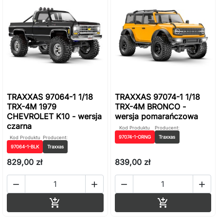
TRAXXAS 97064-1 1/18
TRAXXAS 97074-1 1/18
TRX-4M 1979
TRX-4M BRONCO -
CHEVROLET K10 - wersja
wersja pomarańczowa
czarna
Kod Produktu
Producent:
97074-1-ORNG
Traxxas
Kod Produktu
Producent:
97064-1-BLK
Traxxas
829,00 zł
839,00 zł




Dodaj do koszyka
Dodaj do ko

