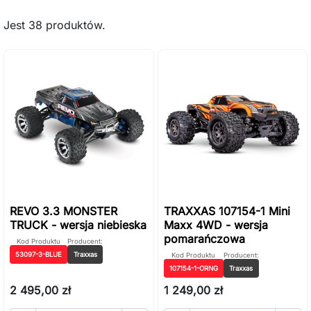
Jest 38 produktów.
REVO 3.3 MONSTER
TRAXXAS 107154-1 Mini
TRUCK - wersja niebieska
Maxx 4WD - wersja
pomarańczowa
Kod Produktu
Producent:
53097-3-BLUE
Traxxas
Kod Produktu
Producent:
107154-1-ORNG
Traxxas
2 495,00 zł
1 249,00 zł