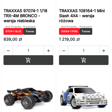
TRAXXAS 97074-1 1/18
TRAXXAS 108164-1 Mini
TRX-4M BRONCO -
Slash 4X4 - wersja
wersja niebieska
różowa
Kod Produktu
Producent:
Kod Produktu
Producent:
97074-1-BLUE
Traxxas
108164-1-PINK
Traxxas
839,00 zł
1 219,00 zł




Dodaj do koszyka
Dodaj do ko

