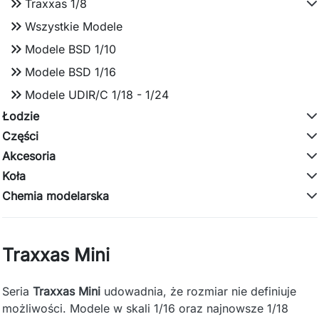
keyboard_double_arrow_right
Traxxas 1/8
keyboard_double_arrow_right
Wszystkie Modele
keyboard_double_arrow_right
Modele BSD 1/10
keyboard_double_arrow_right
Modele BSD 1/16
keyboard_double_arrow_right
Modele UDIR/C 1/18 - 1/24
Łodzie
Części
Akcesoria
Koła
Chemia modelarska
Traxxas Mini
Seria
Traxxas Mini
udowadnia, że rozmiar nie definiuje
możliwości. Modele w skali 1/16 oraz najnowsze 1/18