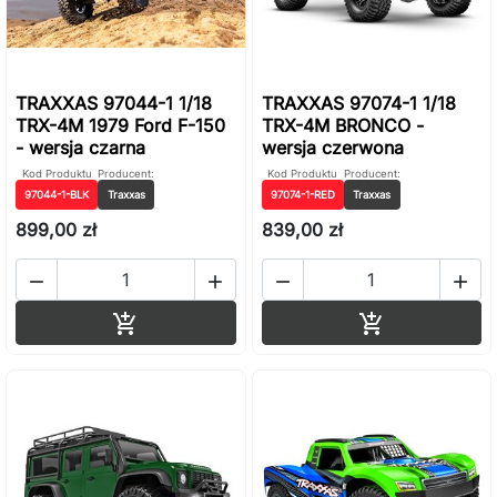
TRAXXAS 97044-1 1/18
TRAXXAS 97074-1 1/18
TRX-4M 1979 Ford F-150
TRX-4M BRONCO -
- wersja czarna
wersja czerwona
Kod Produktu
Producent:
Kod Produktu
Producent:
97044-1-BLK
Traxxas
97074-1-RED
Traxxas
899,00 zł
839,00 zł




Dodaj do koszyka
Dodaj do ko

