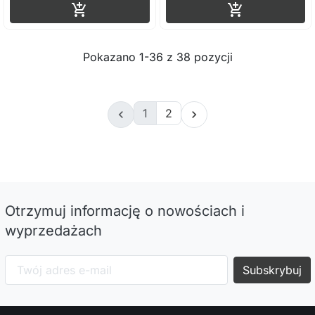
Dodaj do koszyka
Dodaj do ko


Pokazano 1-36 z 38 pozycji
1
2


Otrzymuj informację o nowościach i
wyprzedażach