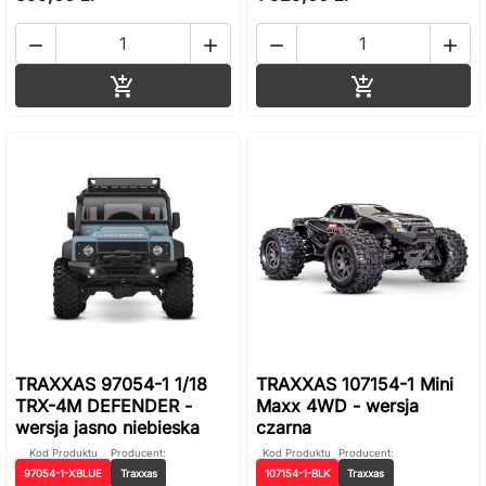




Dodaj do koszyka
Dodaj do ko


TRAXXAS 97054-1 1/18
TRAXXAS 107154-1 Mini
TRX-4M DEFENDER -
Maxx 4WD - wersja
wersja jasno niebieska
czarna
Kod Produktu
Producent:
Kod Produktu
Producent:
97054-1-XBLUE
Traxxas
107154-1-BLK
Traxxas