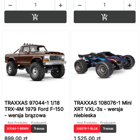




Dodaj do koszyka
Dodaj do ko


TRAXXAS 97044-1 1/18
TRAXXAS 108076-1 Mini
TRX-4M 1979 Ford F-150
XRT VXL-3s - wersja
- wersja brązowa
niebieska
Kod Produktu
Producent:
Kod Produktu
Producent:
97044-1-BRWN
Traxxas
108076-1-BLUE
Traxxas
899,00 zł
1 525,00 zł