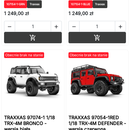
107154-1-GRN
Traxxas
107154-1-BLUE
Traxxas
1 249,00 zł
1 249,00 zł




Dodaj do koszyka
Dodaj do ko


Obecnie brak na stanie
Obecnie brak na stanie
TRAXXAS 97074-1 1/18
TRAXXAS 97054-1RED
TRX-4M BRONCO -
1/18 TRX-4M DEFENDER -
wersja biała
wersja czerwona