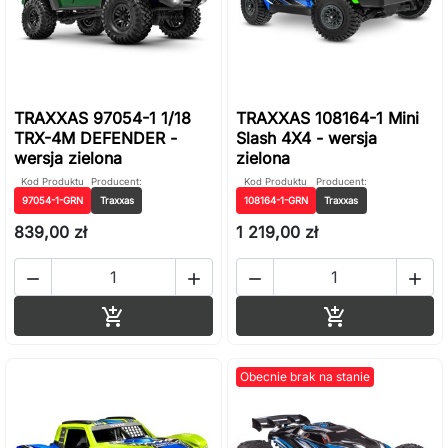
TRAXXAS 97054-1 1/18
TRAXXAS 108164-1 Mini
TRX-4M DEFENDER -
Slash 4X4 - wersja
wersja zielona
zielona
Kod Produktu
Producent:
Kod Produktu
Producent:
97054-1-GRN
Traxxas
108164-1-GRN
Traxxas
839,00 zł
1 219,00 zł




Dodaj do koszyka
Dodaj do ko


Obecnie brak na stanie