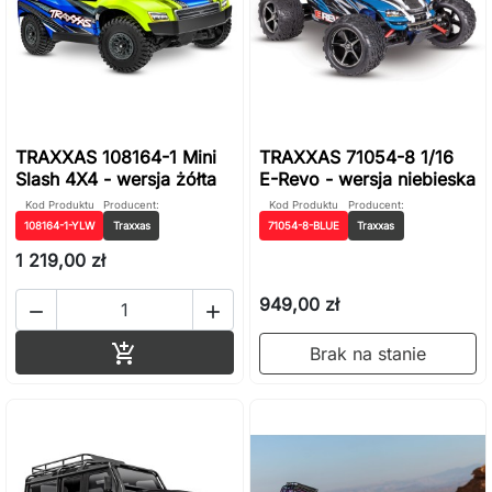
TRAXXAS 108164-1 Mini
TRAXXAS 71054-8 1/16
Slash 4X4 - wersja żółta
E-Revo - wersja niebieska
Kod Produktu
Producent:
Kod Produktu
Producent:
108164-1-YLW
Traxxas
71054-8-BLUE
Traxxas
1 219,00 zł
949,00 zł


Dodaj do koszyka

Brak na stanie