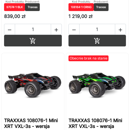
Kod Produktu
Producent:
Kod Produktu
Producent:
97074-1-BLK
Traxxas
108164-1-ORNG
Traxxas
839,00 zł
1 219,00 zł




Dodaj do koszyka
Dodaj do ko


Obecnie brak na stanie
TRAXXAS 108076-1 Mini
TRAXXAS 108076-1 Mini
XRT VXL-3s - wersja
XRT VXL-3s - wersja