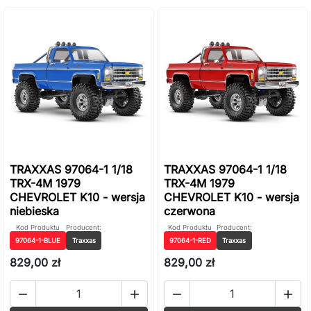
TRAXXAS 97064-1 1/18
TRAXXAS 97064-1 1/18
TRX-4M 1979
TRX-4M 1979
CHEVROLET K10 - wersja
CHEVROLET K10 - wersja
niebieska
czerwona
Kod Produktu
Producent:
Kod Produktu
Producent:
97064-1-BLUE
Traxxas
97064-1-RED
Traxxas
829,00 zł
829,00 zł



