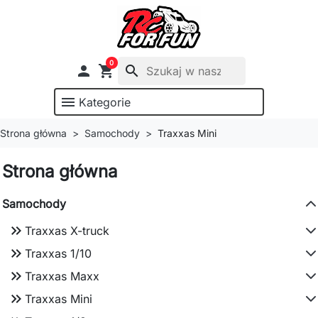
0

shopping_cart
search
menu
Kategorie
Strona główna
Samochody
Traxxas Mini
Strona główna
Samochody
keyboard_double_arrow_right
Traxxas X-truck
keyboard_double_arrow_right
Traxxas 1/10
keyboard_double_arrow_right
Traxxas Maxx
keyboard_double_arrow_right
Traxxas Mini