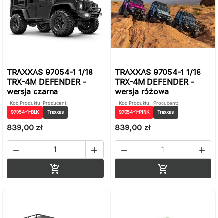
TRAXXAS 97054-1 1/18
TRAXXAS 97054-1 1/18
TRX-4M DEFENDER -
TRX-4M DEFENDER -
wersja czarna
wersja różowa
Kod Produktu
Producent:
Kod Produktu
Producent:
97054-1-BLK
Traxxas
97054-1-PINK
Traxxas
839,00 zł
839,00 zł




Dodaj do koszyka
Dodaj do ko

