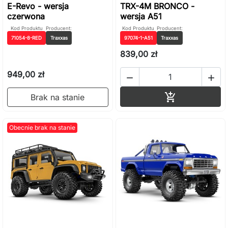
E-Revo - wersja
TRX-4M BRONCO -
czerwona
wersja A51
Kod Produktu
Producent:
Kod Produktu
Producent:
71054-8-RED
Traxxas
97074-1-A51
Traxxas
839,00 zł
949,00 zł


Dodaj do ko

Brak na stanie
Obecnie brak na stanie