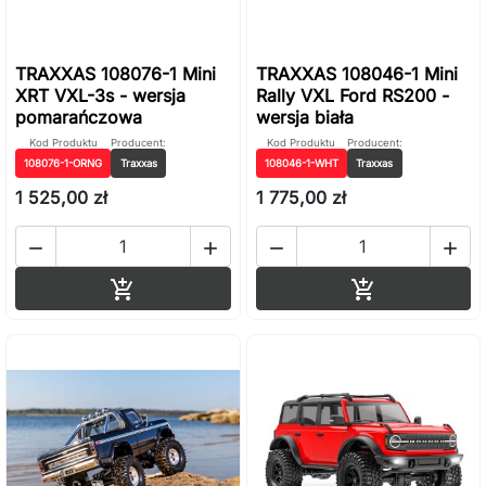
TRAXXAS 108076-1 Mini
TRAXXAS 108046-1 Mini
XRT VXL-3s - wersja
Rally VXL Ford RS200 -
pomarańczowa
wersja biała
Kod Produktu
Producent:
Kod Produktu
Producent:
108076-1-ORNG
Traxxas
108046-1-WHT
Traxxas
1 525,00 zł
1 775,00 zł




Dodaj do koszyka
Dodaj do ko

