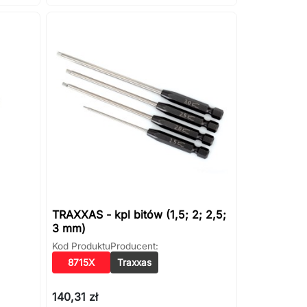
TRAXXAS - kpl bitów (1,5; 2; 2,5;
3 mm)
Kod Produktu
Producent:
8715X
Traxxas
140,31 zł