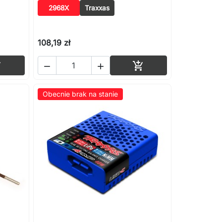
2968X
Traxxas
108,19 zł
Dodaj do koszyka
Dodaj do koszyka




Obecnie brak na stanie