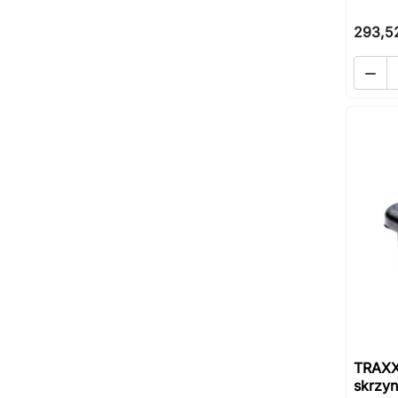
293,52

TRAXX
skrzyn