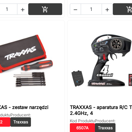
Dodaj do koszyka




AS - zestaw narzędzi
TRAXXAS - aparatura R/C T
2.4GHz, 4
duktu
Producent:
Kod Produktu
Producent:
2
Traxxas
6507A
Traxxas