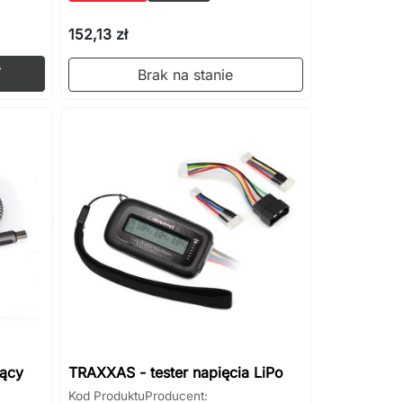
152,13 zł
Dodaj do koszyka

Brak na stanie
jący
TRAXXAS - tester napięcia LiPo
Kod Produktu
Producent: