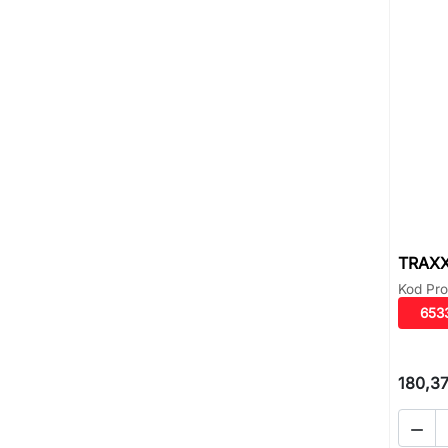
TRAXX
Kod Pro
653
180,37
