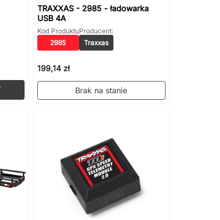
TRAXXAS - 2985 - ładowarka
USB 4A
Kod Produktu
Producent:
2985
Traxxas
199,14 zł
Dodaj do koszyka

Brak na stanie