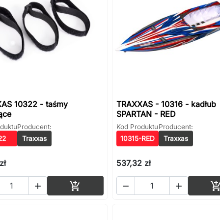
AS 10322 - taśmy
TRAXXAS - 10316 - kadłub
ące
SPARTAN - RED
duktu
Producent:
Kod Produktu
Producent:
22
Traxxas
10315-RED
Traxxas
zł
537,32 zł
Dodaj do koszyka



