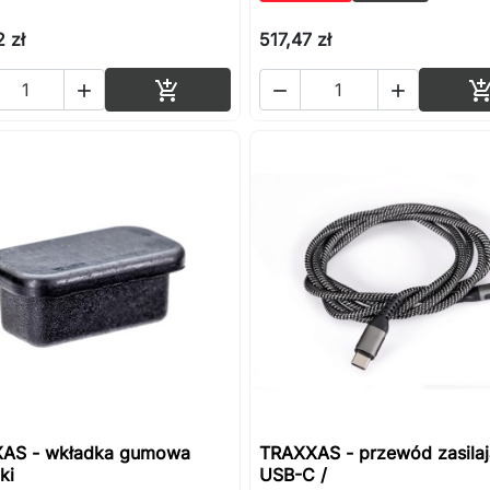
 zł
517,47 zł
Dodaj do koszyka




AS - wkładka gumowa
TRAXXAS - przewód zasila
ki
USB-C /