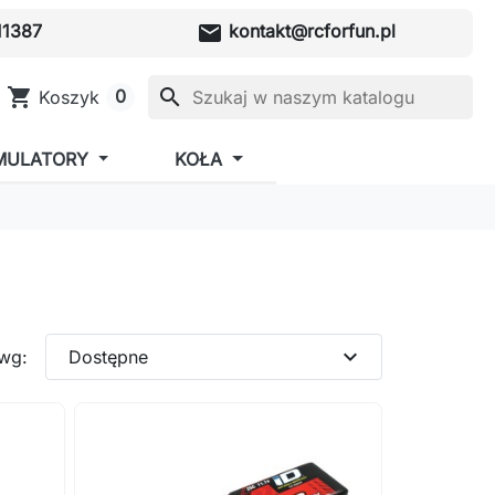
mail
1387
kontakt@rcforfun.pl
shopping_cart
search
0
Koszyk
MULATORY
KOŁA
expand_more
 wg:
Dostępne