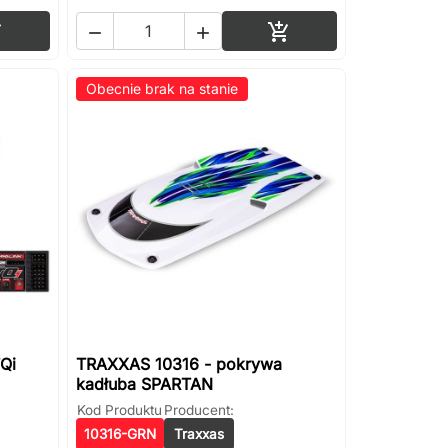
Dodaj do koszyka
Dodaj do koszyka




Obecnie brak na stanie
Qi
TRAXXAS 10316 - pokrywa
kadłuba SPARTAN
Kod Produktu
Producent:
10316-GRN
Traxxas