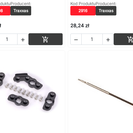
duktu
Producent:
Kod Produktu
Producent:
98
Traxxas
2916
Traxxas
ł
28,24 zł
Dodaj do koszyka



