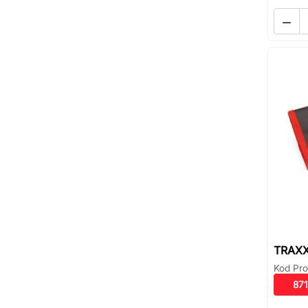

TRAXX
Kod Pro
871