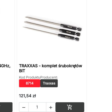
4GHz,
TRAXXAS - komplet śrubokrętów
BIT
Kod Produktu
Producent:
8714
Traxxas
121,54 zł
Dodaj do koszyka
Dodaj do koszyka



