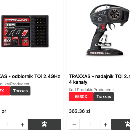
AS - odbiornik TQi 2.4GHz
TRAXXAS - nadajnik TQi 2.
4 kanały
duktu
Producent:
Kod Produktu
Producent:
3X
Traxxas
6530X
Traxxas
 zł
362,36 zł
Dodaj do koszyka



