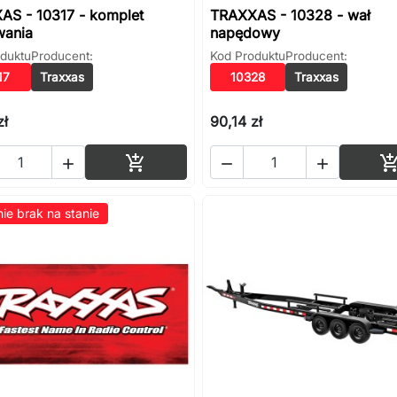
AS - 10317 - komplet
TRAXXAS - 10328 - wał
ania
napędowy
duktu
Producent:
Kod Produktu
Producent:
17
Traxxas
10328
Traxxas
zł
90,14 zł
Dodaj do koszyka




ie brak na stanie