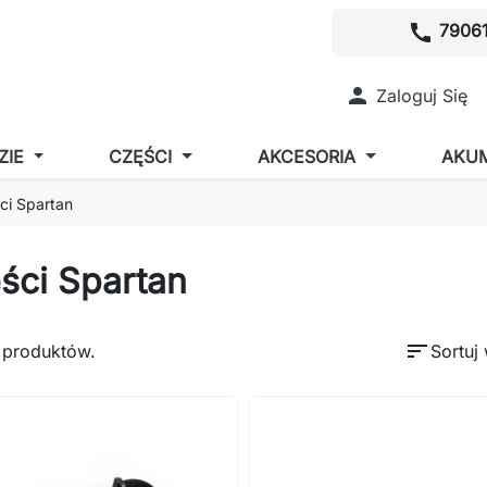
call
79061

Zaloguj Się
ZIE
CZĘŚCI
AKCESORIA
AKU
ci Spartan
ści Spartan
sort
 produktów.
Sortuj