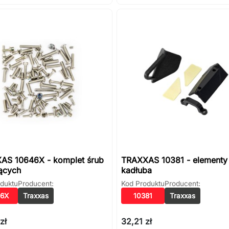
AS 10646X - komplet śrub
TRAXXAS 10381 - elementy
ących
kadłuba
duktu
Producent:
Kod Produktu
Producent:
46X
Traxxas
10381
Traxxas
zł
32,21 zł