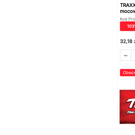
TRAXX
mocow
Kod Pro
103
32,18 

Obecn