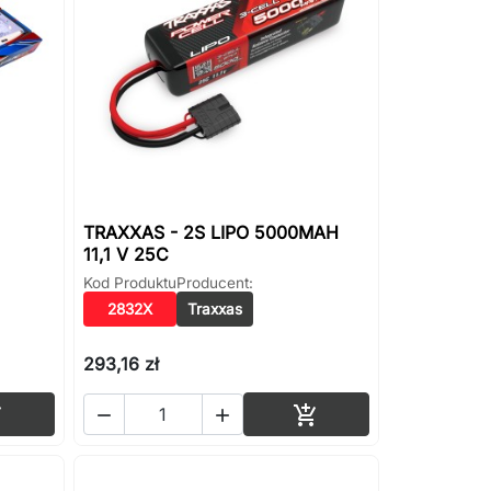
TRAXXAS - 2S LIPO 5000MAH
11,1 V 25C
Kod Produktu
Producent:
2832X
Traxxas
293,16 zł
Dodaj do koszyka
Dodaj do koszyka



