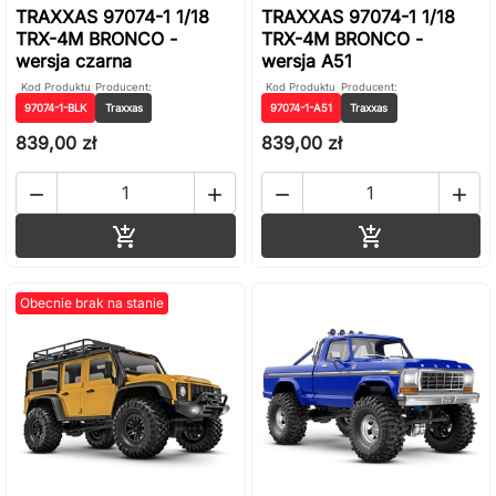
TRAXXAS 97074-1 1/18
TRAXXAS 97074-1 1/18
TRX-4M BRONCO -
TRX-4M BRONCO -
wersja czarna
wersja A51
Kod Produktu
Producent:
Kod Produktu
Producent:
97074-1-BLK
Traxxas
97074-1-A51
Traxxas
839,00 zł
839,00 zł




Dodaj do koszyka
Dodaj do ko


Obecnie brak na stanie