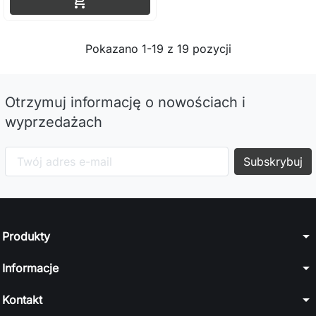

Pokazano 1-19 z 19 pozycji
Otrzymuj informację o nowościach i
wyprzedażach
arrow_drop_down
Produkty
arrow_drop_down
Informacje
arrow_drop_down
Kontakt