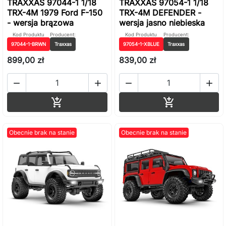
TRAXXAS 97044-1 1/18
TRAXXAS 97054-1 1/18
TRX-4M 1979 Ford F-150
TRX-4M DEFENDER -
- wersja brązowa
wersja jasno niebieska
Kod Produktu
Producent:
Kod Produktu
Producent:
97044-1-BRWN
Traxxas
97054-1-XBLUE
Traxxas
899,00 zł
839,00 zł




Dodaj do koszyka
Dodaj do ko


Obecnie brak na stanie
Obecnie brak na stanie