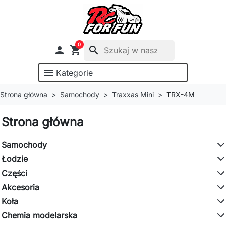
0

shopping_cart
search
menu
Kategorie
Strona główna
Samochody
Traxxas Mini
TRX-4M
Strona główna
Samochody
Łodzie
Części
Akcesoria
Koła
Chemia modelarska