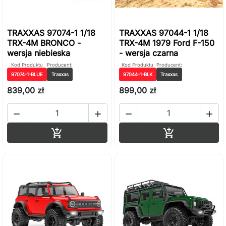
TRAXXAS 97074-1 1/18
TRAXXAS 97044-1 1/18
TRX-4M BRONCO -
TRX-4M 1979 Ford F-150
wersja niebieska
- wersja czarna
Kod Produktu
Producent:
Kod Produktu
Producent:
97074-1-BLUE
Traxxas
97044-1-BLK
Traxxas
839,00 zł
899,00 zł




Dodaj do koszyka
Dodaj do ko

