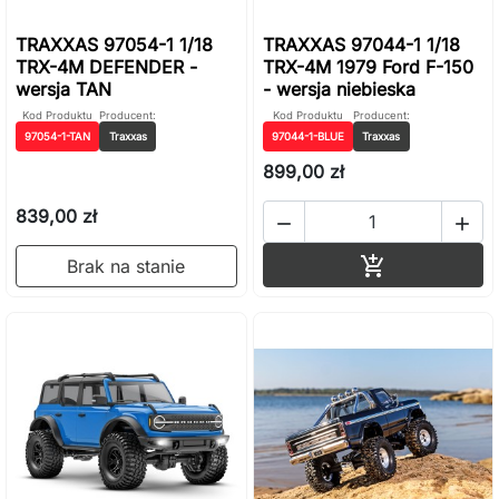
TRAXXAS 97054-1 1/18
TRAXXAS 97044-1 1/18
TRX-4M DEFENDER -
TRX-4M 1979 Ford F-150
wersja TAN
- wersja niebieska
Kod Produktu
Producent:
Kod Produktu
Producent:
97054-1-TAN
Traxxas
97044-1-BLUE
Traxxas
899,00 zł
839,00 zł


Dodaj do ko

Brak na stanie