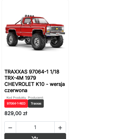
TRAXXAS 97064-1 1/18
TRX-4M 1979
CHEVROLET K10 - wersja
czerwona
Kod Produktu
Producent:
97064-1-RED
Traxxas
829,00 zł


Dodaj do koszyka