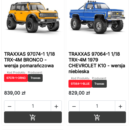
TRAXXAS 97074-1 1/18
TRAXXAS 97064-1 1/18
TRX-4M BRONCO -
TRX-4M 1979
wersja pomarańczowa
CHEVROLET K10 - wersja
niebieska
Kod Produktu
Producent:
97074-1-ORNG
Traxxas
Kod Produktu
Producent:
97064-1-BLUE
Traxxas
839,00 zł
829,00 zł




Dodaj do koszyka
Dodaj do ko

