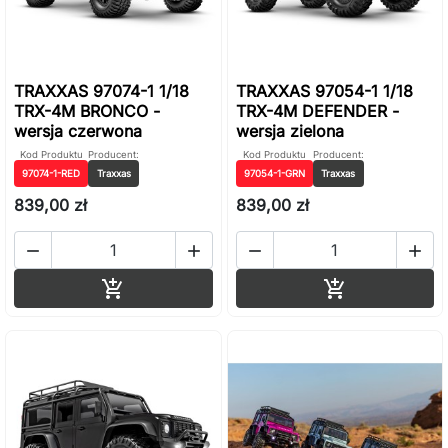
TRAXXAS 97074-1 1/18
TRAXXAS 97054-1 1/18
TRX-4M BRONCO -
TRX-4M DEFENDER -
wersja czerwona
wersja zielona
Kod Produktu
Producent:
Kod Produktu
Producent:
97074-1-RED
Traxxas
97054-1-GRN
Traxxas
839,00 zł
839,00 zł




Dodaj do koszyka
Dodaj do ko

