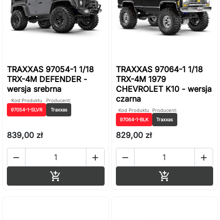
TRAXXAS 97054-1 1/18
TRAXXAS 97064-1 1/18
TRX-4M DEFENDER -
TRX-4M 1979
wersja srebrna
CHEVROLET K10 - wersja
czarna
Kod Produktu
Producent:
97054-1-SLVR
Traxxas
Kod Produktu
Producent:
97064-1-BLK
Traxxas
839,00 zł
829,00 zł




Dodaj do koszyka
Dodaj do ko

