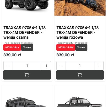
TRAXXAS 97054-1 1/18
TRAXXAS 97054-1 1/18
TRX-4M DEFENDER -
TRX-4M DEFENDER -
wersja czarna
wersja różowa
Kod Produktu
Producent:
Kod Produktu
Producent:
97054-1-BLK
Traxxas
97054-1-PINK
Traxxas
839,00 zł
839,00 zł




Dodaj do koszyka
Dodaj do ko

