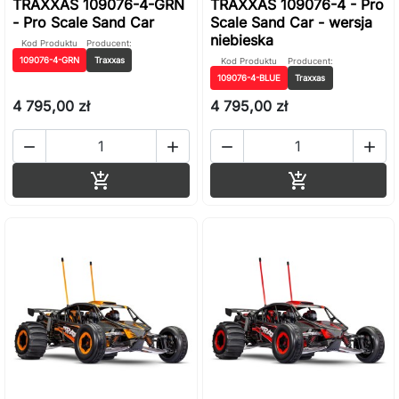
TRAXXAS 109076-4-GRN
TRAXXAS 109076-4 - Pro
- Pro Scale Sand Car
Scale Sand Car - wersja
niebieska
Kod Produktu
Producent:
109076-4-GRN
Traxxas
Kod Produktu
Producent:
109076-4-BLUE
Traxxas
4 795,00 zł
4 795,00 zł




Dodaj do koszyka
Dodaj do ko

