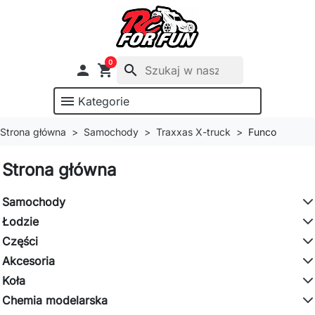
0

shopping_cart
search
menu
Kategorie
Strona główna
Samochody
Traxxas X-truck
Funco
Strona główna
Samochody
Łodzie
Części
Akcesoria
Koła
Chemia modelarska