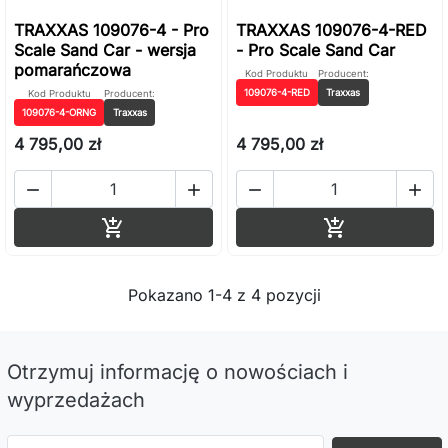
TRAXXAS 109076-4 - Pro
TRAXXAS 109076-4-RED
Scale Sand Car - wersja
- Pro Scale Sand Car
pomarańczowa
Kod Produktu
Producent:
109076-4-RED
Traxxas
Kod Produktu
Producent:
109076-4-ORNG
Traxxas
4 795,00 zł
4 795,00 zł




Dodaj do koszyka
Dodaj do ko


Pokazano 1-4 z 4 pozycji
Otrzymuj informację o nowościach i
wyprzedażach