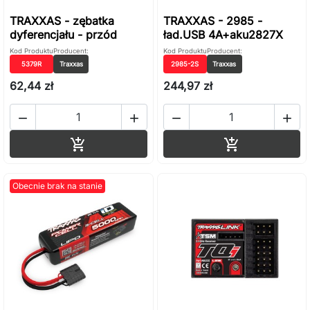
TRAXXAS - zębatka
TRAXXAS - 2985 -
dyferencjału - przód
ład.USB 4A+aku2827X
Kod Produktu
Producent:
Kod Produktu
Producent:
5379R
Traxxas
2985-2S
Traxxas
62,44 zł
244,97 zł




Dodaj do koszyka
Dodaj do ko


Obecnie brak na stanie