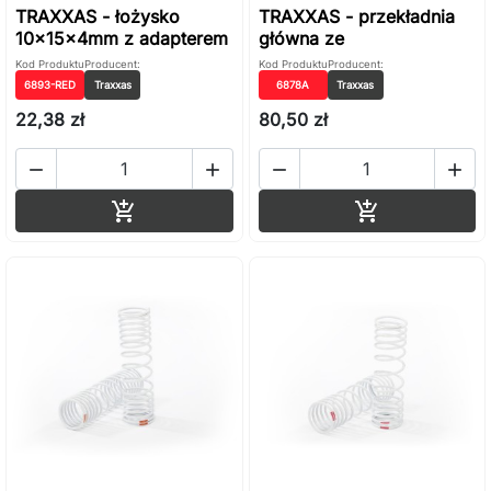
TRAXXAS - łożysko
TRAXXAS - przekładnia
10x15x4mm z adapterem
główna ze
Kod Produktu
Producent:
Kod Produktu
Producent:
6893-RED
Traxxas
6878A
Traxxas
22,38 zł
80,50 zł




Dodaj do koszyka
Dodaj do ko

