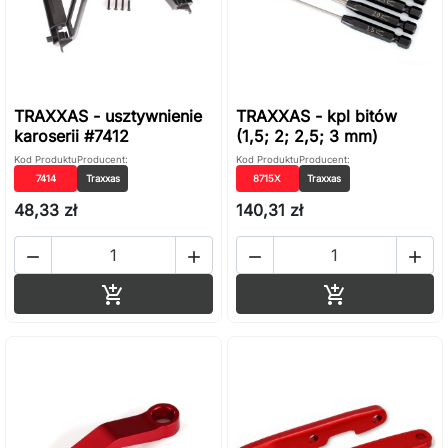
TRAXXAS - usztywnienie
TRAXXAS - kpl bitów
karoserii #7412
(1,5; 2; 2,5; 3 mm)
Kod Produktu
Producent:
Kod Produktu
Producent:
7414
Traxxas
8715X
Traxxas
48,33 zł
140,31 zł




Dodaj do koszyka
Dodaj do ko

