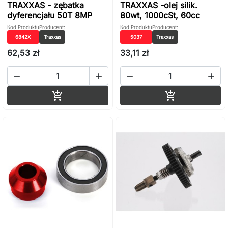
TRAXXAS - zębatka
TRAXXAS -olej silik.
dyferencjału 50T 8MP
80wt, 1000cSt, 60cc
Kod Produktu
Producent:
Kod Produktu
Producent:
6842X
Traxxas
5037
Traxxas
62,53 zł
33,11 zł




Dodaj do koszyka
Dodaj do ko

