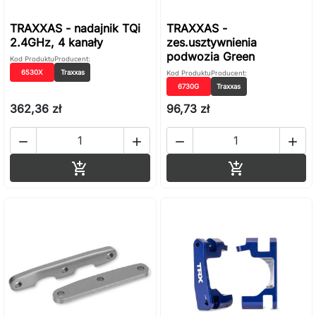
TRAXXAS - nadajnik TQi
TRAXXAS -
2.4GHz, 4 kanały
zes.usztywnienia
podwozia Green
Kod Produktu
Producent:
6530X
Traxxas
Kod Produktu
Producent:
6730G
Traxxas
362,36 zł
96,73 zł




Dodaj do koszyka
Dodaj do ko

