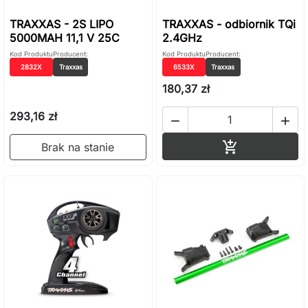
TRAXXAS - 2S LIPO
TRAXXAS - odbiornik TQi
5000MAH 11,1 V 25C
2.4GHz
Kod Produktu
Producent:
Kod Produktu
Producent:
2832X
Traxxas
6533X
Traxxas
180,37 zł
293,16 zł


Dodaj do ko

Brak na stanie