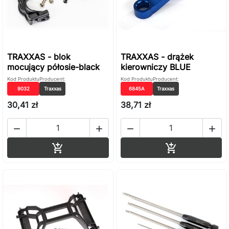
TRAXXAS - blok
TRAXXAS - drążek
mocujący półosie-black
kierowniczy BLUE
Kod Produktu
Producent:
Kod Produktu
Producent:
9032
Traxxas
6845A
Traxxas
30,41 zł
38,71 zł




Dodaj do koszyka
Dodaj do ko

