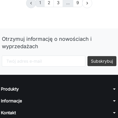
1
2
3
…
9


Otrzymuj informację o nowościach i
wyprzedażach
arrow_drop_down
Produkty
arrow_drop_down
Informacje
arrow_drop_down
Kontakt