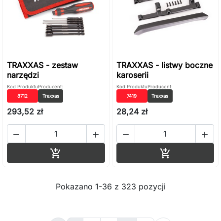
TRAXXAS - zestaw
TRAXXAS - listwy boczne
narzędzi
karoserii
Kod Produktu
Producent:
Kod Produktu
Producent:
8712
Traxxas
7419
Traxxas
293,52 zł
28,24 zł




Dodaj do koszyka
Dodaj do ko


Pokazano 1-36 z 323 pozycji