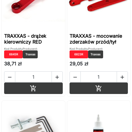
TRAXXAS - drążek
TRAXXAS - mocowanie
kierowniczy RED
zderzaków przód/tył
Kod Produktu
Producent:
Kod Produktu
Producent:
6845R
Traxxas
6823R
Traxxas
38,71 zł
29,05 zł




Dodaj do koszyka
Dodaj do ko

