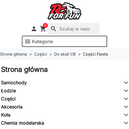
0

shopping_cart
search
menu
Kategorie
Strona główna
Części
Do skali 1/8
Części Fiesta
Strona główna
Samochody
Łodzie
Części
Akcesoria
Koła
Chemia modelarska