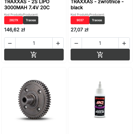
TRAXXAS - 2S LIPO
TRAXXAS - zwrotnice -
3000MAH 7.4V 20C
black
Kod Produktu
Producent:
Kod Produktu
Producent:
2827X
Traxxas
9037
Traxxas
146,62 zł
27,07 zł




Dodaj do koszyka
Dodaj do ko

