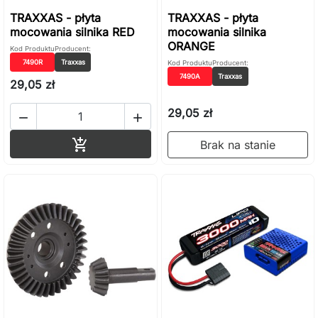
TRAXXAS - płyta
TRAXXAS - płyta
mocowania silnika RED
mocowania silnika
ORANGE
Kod Produktu
Producent:
7490R
Traxxas
Kod Produktu
Producent:
7490A
Traxxas
29,05 zł
29,05 zł


Dodaj do koszyka

Brak na stanie