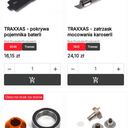
TRAXXAS - pokrywa
TRAXXAS - zatrzask
pojemnika baterii
mocowania karoserii
Kod Produktu
Producent:
Kod Produktu
Producent:
6548
Traxxas
7420
Traxxas
16,15 zł
24,10 zł




Dodaj do koszyka
Dodaj do ko


Obecnie brak na stanie