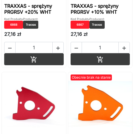
TRAXXAS - sprężyny
TRAXXAS - sprężyny
PRGRSV +20% WHT
PRGRSV +10% WHT
Kod Produktu
Producent:
Kod Produktu
Producent:
6868
Traxxas
6867
Traxxas
27,16 zł
27,16 zł




Dodaj do koszyka
Dodaj do ko


Obecnie brak na stanie