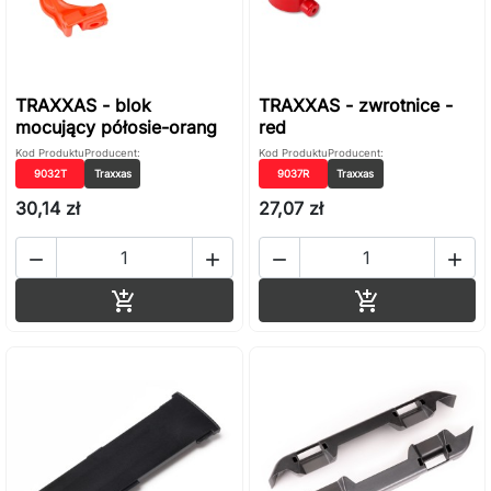
TRAXXAS - blok
TRAXXAS - zwrotnice -
mocujący półosie-orang
red
Kod Produktu
Producent:
Kod Produktu
Producent:
9032T
Traxxas
9037R
Traxxas
30,14 zł
27,07 zł




Dodaj do koszyka
Dodaj do ko

