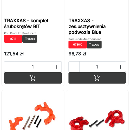
TRAXXAS - komplet
TRAXXAS -
śrubokrętów BIT
zes.usztywnienia
podwozia Blue
Kod Produktu
Producent:
8714
Traxxas
Kod Produktu
Producent:
6730X
Traxxas
121,54 zł
96,73 zł




Dodaj do koszyka
Dodaj do ko

