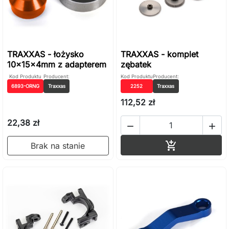
TRAXXAS - łożysko
TRAXXAS - komplet
10x15x4mm z adapterem
zębatek
Kod Produktu
Producent:
Kod Produktu
Producent:
6893-ORNG
Traxxas
2252
Traxxas
112,52 zł
22,38 zł


Dodaj do ko

Brak na stanie