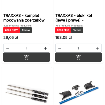
TRAXXAS - komplet
TRAXXAS - bloki kół
mocowania zderzaków
(lewe i prawe) -
Kod Produktu
Producent:
Kod Produktu
Producent:
6823-GRAY
Traxxas
9063-BLUE
Traxxas
29,05 zł
163,05 zł




Dodaj do koszyka
Dodaj do ko

