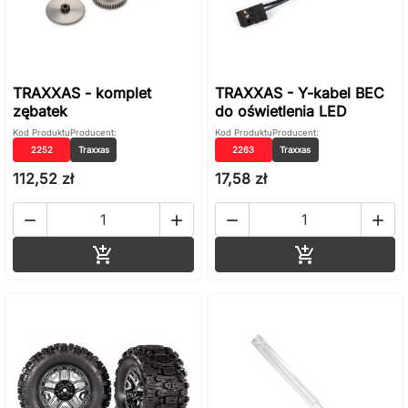
TRAXXAS - komplet
TRAXXAS - Y-kabel BEC
zębatek
do oświetlenia LED
Kod Produktu
Producent:
Kod Produktu
Producent:
2252
Traxxas
2263
Traxxas
112,52 zł
17,58 zł




Dodaj do koszyka
Dodaj do ko

