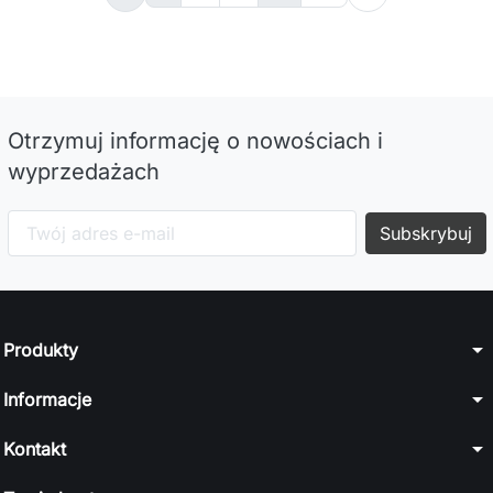
Otrzymuj informację o nowościach i
wyprzedażach
arrow_drop_down
Produkty
arrow_drop_down
Informacje
arrow_drop_down
Kontakt