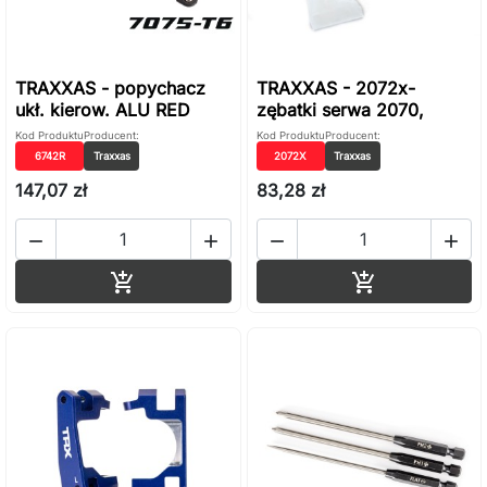
TRAXXAS - popychacz
TRAXXAS - 2072x-
ukł. kierow. ALU RED
zębatki serwa 2070,
Kod Produktu
Producent:
Kod Produktu
Producent:
6742R
Traxxas
2072X
Traxxas
147,07 zł
83,28 zł




Dodaj do koszyka
Dodaj do ko

