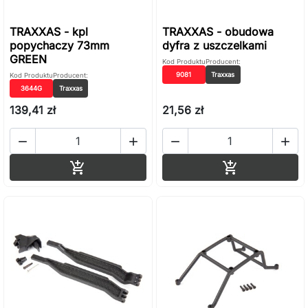
TRAXXAS - kpl
TRAXXAS - obudowa
popychaczy 73mm
dyfra z uszczelkami
GREEN
Kod Produktu
Producent:
9081
Traxxas
Kod Produktu
Producent:
3644G
Traxxas
139,41 zł
21,56 zł




Dodaj do koszyka
Dodaj do ko

