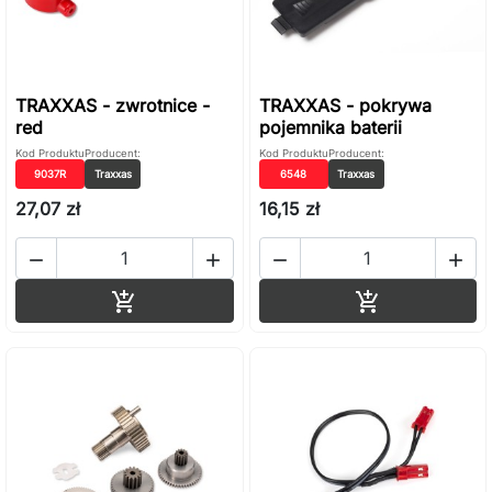
TRAXXAS - zwrotnice -
TRAXXAS - pokrywa
red
pojemnika baterii
Kod Produktu
Producent:
Kod Produktu
Producent:
9037R
Traxxas
6548
Traxxas
27,07 zł
16,15 zł




Dodaj do koszyka
Dodaj do ko

