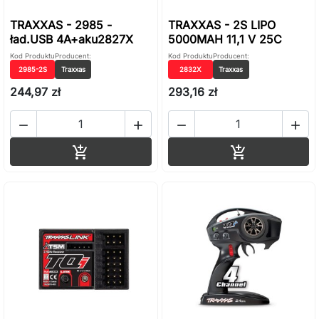
TRAXXAS - 2985 -
TRAXXAS - 2S LIPO
ład.USB 4A+aku2827X
5000MAH 11,1 V 25C
Kod Produktu
Producent:
Kod Produktu
Producent:
2985-2S
Traxxas
2832X
Traxxas
244,97 zł
293,16 zł




Dodaj do koszyka
Dodaj do ko

