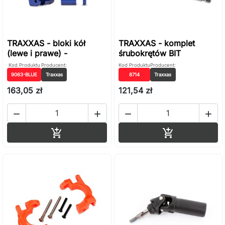
TRAXXAS - bloki kół
TRAXXAS - komplet
(lewe i prawe) -
śrubokrętów BIT
Kod Produktu
Producent:
Kod Produktu
Producent:
9063-BLUE
Traxxas
8714
Traxxas
163,05 zł
121,54 zł




Dodaj do koszyka
Dodaj do ko

