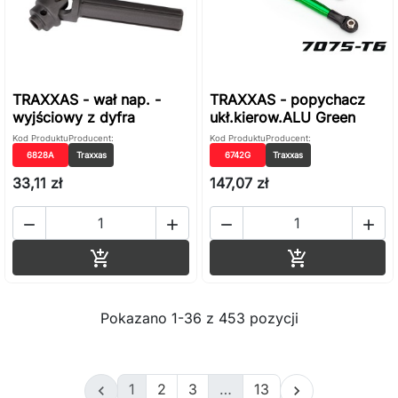
TRAXXAS - wał nap. -
TRAXXAS - popychacz
wyjściowy z dyfra
ukł.kierow.ALU Green
Kod Produktu
Producent:
Kod Produktu
Producent:
6828A
Traxxas
6742G
Traxxas
33,11 zł
147,07 zł




Dodaj do koszyka
Dodaj do ko


Pokazano 1-36 z 453 pozycji
1
2
3
…
13

