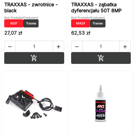
TRAXXAS - zwrotnice -
TRAXXAS - zębatka
black
dyferencjału 50T 8MP
Kod Produktu
Producent:
Kod Produktu
Producent:
9037
Traxxas
6842X
Traxxas
27,07 zł
62,53 zł




Dodaj do koszyka
Dodaj do ko

