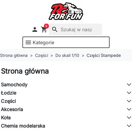
0

shopping_cart
search
menu
Kategorie
Strona główna
Części
Do skali 1/10
Części Stampede
Strona główna
Samochody
Łodzie
Części
Akcesoria
Koła
Chemia modelarska