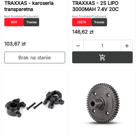
TRAXXAS - karoseria
TRAXXAS - 2S LIPO
transparetna
3000MAH 7.4V 20C
Kod Produktu
Producent:
Kod Produktu
Producent:
9011
Traxxas
2827X
Traxxas
146,62 zł
103,67 zł


Dodaj do ko

Brak na stanie