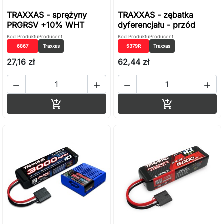
TRAXXAS - sprężyny
TRAXXAS - zębatka
PRGRSV +10% WHT
dyferencjału - przód
Kod Produktu
Producent:
Kod Produktu
Producent:
6867
Traxxas
5379R
Traxxas
27,16 zł
62,44 zł




Dodaj do koszyka
Dodaj do ko

