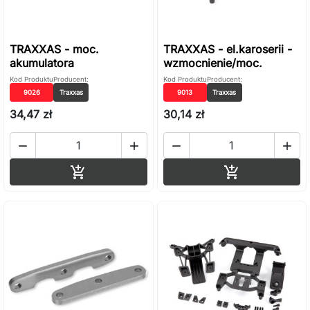
TRAXXAS - moc.
TRAXXAS - el.karoserii -
akumulatora
wzmocnienie/moc.
Kod Produktu
Producent:
Kod Produktu
Producent:
9026
Traxxas
9013
Traxxas
34,47 zł
30,14 zł




Dodaj do koszyka
Dodaj do ko

