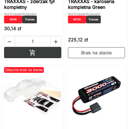
TRAXXAS - zderzak tył
TRAXXAS - karoseria
kompletny
kompletna Green
Kod Produktu
Producent:
Kod Produktu
Producent:
9036
Traxxas
9011G
Traxxas
30,14 zł
225,12 zł


Dodaj do koszyka

Brak na stanie
Obecnie brak na stanie