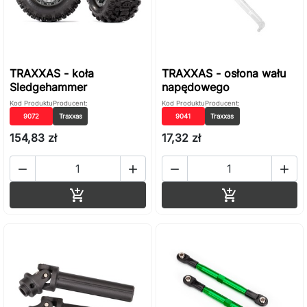
TRAXXAS - koła
TRAXXAS - osłona wału
Sledgehammer
napędowego
Kod Produktu
Producent:
Kod Produktu
Producent:
9072
Traxxas
9041
Traxxas
154,83 zł
17,32 zł




Dodaj do koszyka
Dodaj do ko

