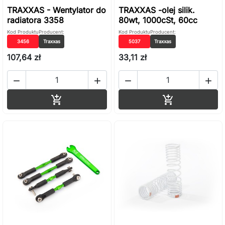
TRAXXAS - Wentylator do
TRAXXAS -olej silik.
radiatora 3358
80wt, 1000cSt, 60cc
Kod Produktu
Producent:
Kod Produktu
Producent:
3456
Traxxas
5037
Traxxas
107,64 zł
33,11 zł




Dodaj do koszyka
Dodaj do ko

