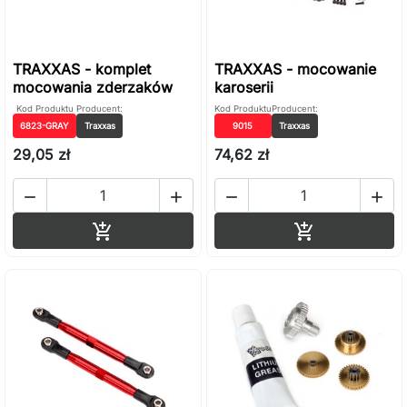
TRAXXAS - komplet
TRAXXAS - mocowanie
mocowania zderzaków
karoserii
Kod Produktu
Producent:
Kod Produktu
Producent:
6823-GRAY
Traxxas
9015
Traxxas
29,05 zł
74,62 zł




Dodaj do koszyka
Dodaj do ko

