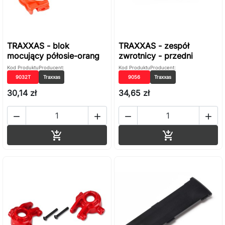
TRAXXAS - blok
TRAXXAS - zespół
mocujący półosie-orang
zwrotnicy - przedni
Kod Produktu
Producent:
Kod Produktu
Producent:
9032T
Traxxas
9056
Traxxas
30,14 zł
34,65 zł




Dodaj do koszyka
Dodaj do ko

