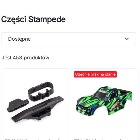
Części Stampede
expand_more
Dostępne
Jest 453 produktów.
Obecnie brak na stanie