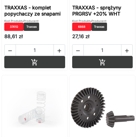
TRAXXAS - komplet
TRAXXAS - sprężyny
popychaczy ze snapami
PRGRSV +20% WHT
Kod Produktu
Producent:
Kod Produktu
Producent:
3741G
Traxxas
6868
Traxxas
88,61 zł
27,16 zł




Dodaj do koszyka
Dodaj do ko

