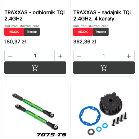
TRAXXAS - odbiornik TQi
TRAXXAS - nadajnik TQi
2.4GHz
2.4GHz, 4 kanały
Kod Produktu
Producent:
Kod Produktu
Producent:
6533X
Traxxas
6530X
Traxxas
180,37 zł
362,36 zł




Dodaj do koszyka
Dodaj do ko

