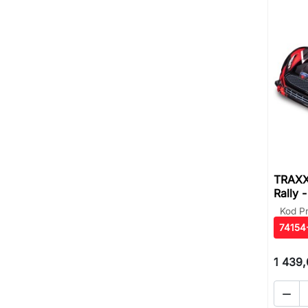
TRAXX
Rally 
Kod P
74154
1 439,
