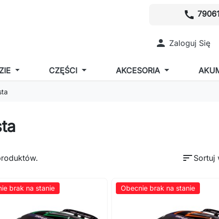
call
79061

Zaloguj Się
ZIE
CZĘŚCI
AKCESORIA
AKU
sta
sta
sort
produktów.
Sortuj
ie brak na stanie
Obecnie brak na stanie