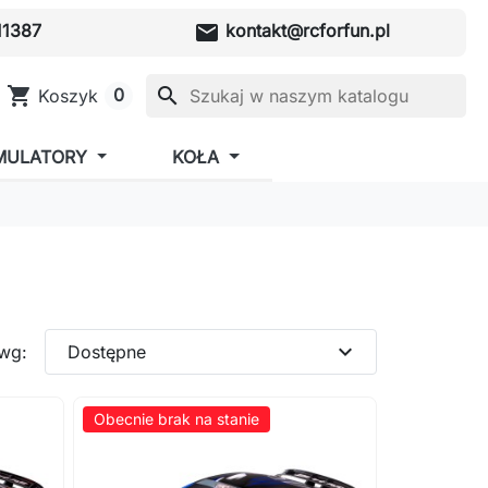
mail
1387
kontakt@rcforfun.pl
shopping_cart
search
0
Koszyk
MULATORY
KOŁA
expand_more
 wg:
Dostępne
Obecnie brak na stanie