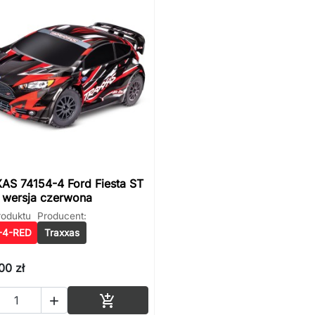
AS 74154-4 Ford Fiesta ST
- wersja czerwona
roduktu
Producent:
-4-RED
Traxxas
00 zł
Dodaj do koszyka

