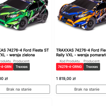
AS 74276-4 Ford Fiesta ST
TRAXXAS 74276-4 Ford Fie
VXL - wersja zielona
Rally VXL - wersja pomara
roduktu
Producent:
Kod Produktu
Producent:
-4-GRN
Traxxas
74276-4-ORNG
Traxxas
00 zł
1 819,00 zł
Brak na stanie
Brak na stanie