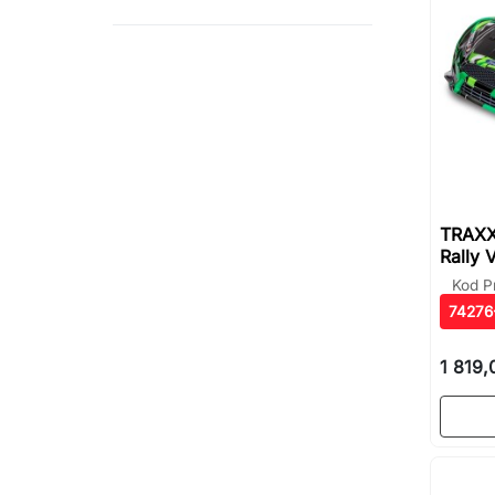
TRAXX
Rally 
Kod P
74276
1 819,