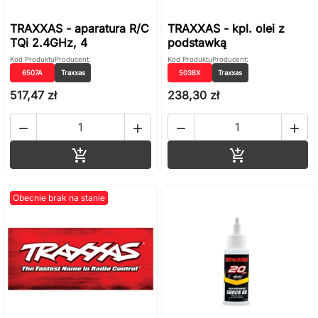
TRAXXAS - aparatura R/C
TRAXXAS - kpl. olei z
TQi 2.4GHz, 4
podstawką
Kod Produktu
Producent:
Kod Produktu
Producent:
6507A
Traxxas
5038X
Traxxas
517,47 zł
238,30 zł




Dodaj do koszyka
Dodaj do ko


Obecnie brak na stanie