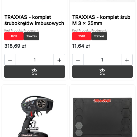
TRAXXAS - komplet
TRAXXAS - komplet śrub
śrubokrętów imbusowych
M 3 x 25mm
Kod Produktu
Producent:
Kod Produktu
Producent:
8711
Traxxas
2581
Traxxas
318,69 zł
11,64 zł




Dodaj do koszyka
Dodaj do ko

