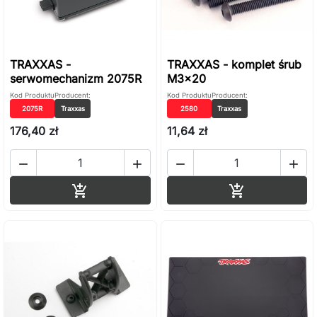
TRAXXAS -
TRAXXAS - komplet śrub
serwomechanizm 2075R
M3x20
Kod Produktu
Producent:
Kod Produktu
Producent:
2075R
Traxxas
2580
Traxxas
176,40 zł
11,64 zł




Dodaj do koszyka
Dodaj do ko

