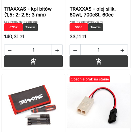
TRAXXAS - kpl bitów
TRAXXAS - olej silik.
(1,5; 2; 2,5; 3 mm)
60wt, 700cSt, 60cc
Kod Produktu
Producent:
Kod Produktu
Producent:
8715X
Traxxas
5035
Traxxas
140,31 zł
33,11 zł




Dodaj do koszyka
Dodaj do ko


Obecnie brak na stanie