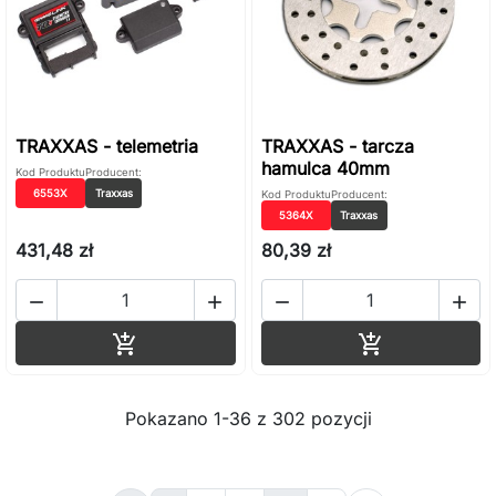
TRAXXAS - telemetria
TRAXXAS - tarcza
hamulca 40mm
Kod Produktu
Producent:
6553X
Traxxas
Kod Produktu
Producent:
5364X
Traxxas
431,48 zł
80,39 zł




Dodaj do koszyka
Dodaj do ko


Pokazano 1-36 z 302 pozycji