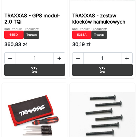
TRAXXAS - GPS moduł-
TRAXXAS - zestaw
2,0 TQi
klocków hamulcowych
Kod Produktu
Producent:
Kod Produktu
Producent:
6551X
Traxxas
5365A
Traxxas
360,83 zł
30,19 zł




Dodaj do koszyka
Dodaj do ko

