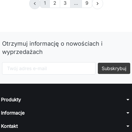
1
2
3
…
9


Otrzymuj informację o nowościach i
wyprzedażach
arrow_drop_down
Produkty
arrow_drop_down
Informacje
arrow_drop_down
Kontakt