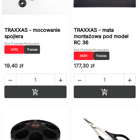
TRAXXAS - mocowanie
TRAXXAS - mata
spojlera
montażowa pod model
RC 36
Kod Produktu
Producent:
5413
Traxxas
Kod Produktu
Producent:
3426
Traxxas
19,40 zł
177,30 zł




Dodaj do koszyka
Dodaj do ko

