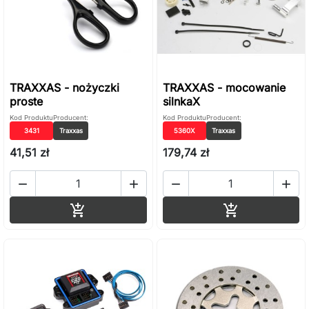
TRAXXAS - nożyczki
TRAXXAS - mocowanie
proste
silnkaX
Kod Produktu
Producent:
Kod Produktu
Producent:
3431
Traxxas
5360X
Traxxas
41,51 zł
179,74 zł




Dodaj do koszyka
Dodaj do ko

