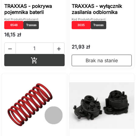
TRAXXAS - pokrywa
TRAXXAS - wyłącznik
pojemnika baterii
zasilania odbiornika
Kod Produktu
Producent:
Kod Produktu
Producent:
6548
Traxxas
3035
Traxxas
16,15 zł
21,93 zł


Dodaj do koszyka

Brak na stanie