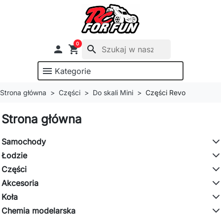
0

shopping_cart
search
menu
Kategorie
Strona główna
Części
Do skali Mini
Części Revo
Strona główna
Samochody
Łodzie
Części
Akcesoria
Koła
Chemia modelarska