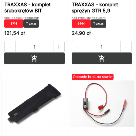
TRAXXAS - komplet
TRAXXAS - komplet
śrubokrętów BIT
sprężyn GTR 5,9
Kod Produktu
Producent:
Kod Produktu
Producent:
8714
Traxxas
5444
Traxxas
121,54 zł
24,90 zł




Dodaj do koszyka
Dodaj do ko


Obecnie brak na stanie