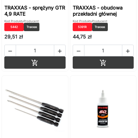
TRAXXAS - sprężyny GTR
TRAXXAS - obudowa
4,9 RATE
przekładni głównej
Kod Produktu
Producent:
Kod Produktu
Producent:
5442
Traxxas
5391R
Traxxas
29,51 zł
44,75 zł




Dodaj do koszyka
Dodaj do ko

