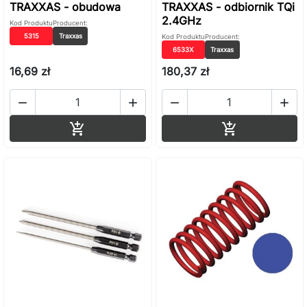
TRAXXAS - obudowa
TRAXXAS - odbiornik TQi
2.4GHz
Kod Produktu
Producent:
5315
Traxxas
Kod Produktu
Producent:
6533X
Traxxas
16,69 zł
180,37 zł




Dodaj do koszyka
Dodaj do ko

