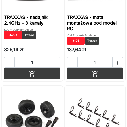
TRAXXAS - nadajnik
TRAXXAS - mata
2.4GHz - 3 kanały
montażowa pod model
RC
Kod Produktu
Producent:
6529X
Traxxas
Kod Produktu
Producent:
3425
Traxxas
326,14 zł
137,64 zł




Dodaj do koszyka
Dodaj do ko

