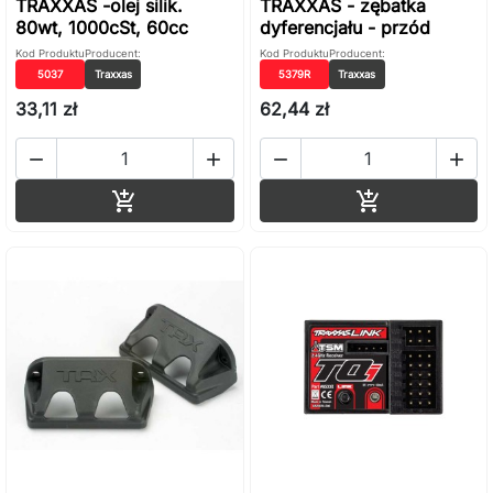
TRAXXAS -olej silik.
TRAXXAS - zębatka
80wt, 1000cSt, 60cc
dyferencjału - przód
Kod Produktu
Producent:
Kod Produktu
Producent:
5037
Traxxas
5379R
Traxxas
33,11 zł
62,44 zł




Dodaj do koszyka
Dodaj do ko

