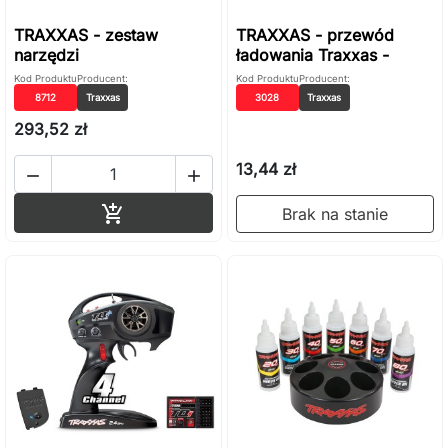
TRAXXAS - zestaw
TRAXXAS - przewód
narzędzi
ładowania Traxxas -
Kod Produktu
Producent:
Kod Produktu
Producent:
8712
Traxxas
3028
Traxxas
293,52 zł
13,44 zł


Dodaj do koszyka

Brak na stanie