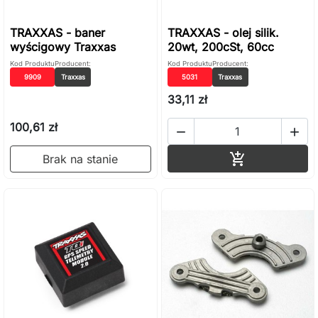
TRAXXAS - baner
TRAXXAS - olej silik.
wyścigowy Traxxas
20wt, 200cSt, 60cc
Kod Produktu
Producent:
Kod Produktu
Producent:
9909
Traxxas
5031
Traxxas
33,11 zł
100,61 zł


Dodaj do ko

Brak na stanie