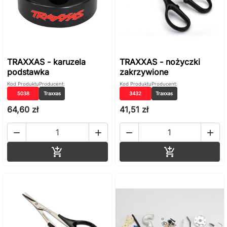
TRAXXAS - karuzela
TRAXXAS - nożyczki
podstawka
zakrzywione
Kod Produktu
Producent:
Kod Produktu
Producent:
5038
Traxxas
3432
Traxxas
64,60 zł
41,51 zł




Dodaj do koszyka
Dodaj do ko

