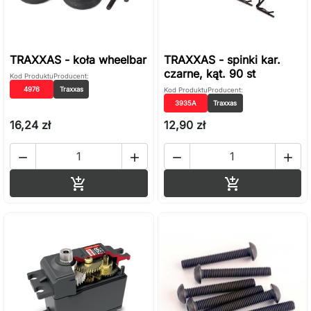
TRAXXAS - koła wheelbar
TRAXXAS - spinki kar.
czarne, kąt. 90 st
Kod Produktu
Producent:
4976
Traxxas
Kod Produktu
Producent:
3935A
Traxxas
16,24 zł
12,90 zł




Dodaj do koszyka
Dodaj do ko

