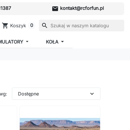
mail
1387
kontakt@rcforfun.pl
shopping_cart
search
0
Koszyk
MULATORY
KOŁA
expand_more
 wg:
Dostępne