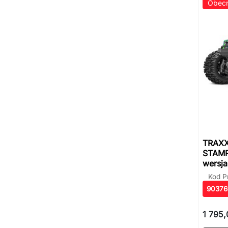
Obecn
TRAXX
STAMP
wersja
Kod P
90376
1 795,