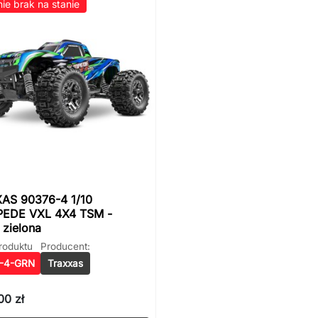
ie brak na stanie
AS 90376-4 1/10
EDE VXL 4X4 TSM -
 zielona
roduktu
Producent:
-4-GRN
Traxxas
00 zł