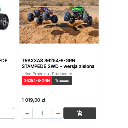
EDE
TRAXXAS 36254-8-GRN
STAMPEDE 2WD - wersja zielona
Kod Produktu
Producent:
36254-8-GRN
Traxxas
1 019,00 zł
Dodaj do koszyka


