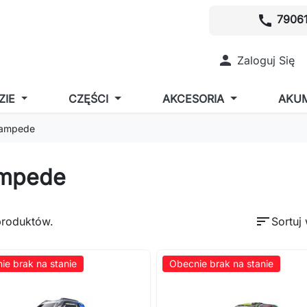
call
79061

Zaloguj Się
ZIE
CZĘŚCI
AKCESORIA
AKU
ampede
mpede
sort
produktów.
Sortuj
ie brak na stanie
Obecnie brak na stanie