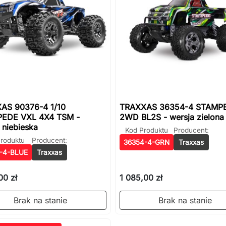
AS 90376-4 1/10
TRAXXAS 36354-4 STAMP
EDE VXL 4X4 TSM -
2WD BL2S - wersja zielona
 niebieska
Kod Produktu
Producent:
roduktu
Producent:
36354-4-GRN
Traxxas
-4-BLUE
Traxxas
00 zł
1 085,00 zł
Brak na stanie
Brak na stanie