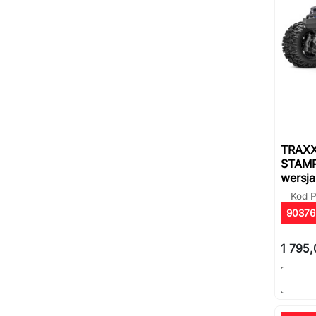
TRAXX
STAMP
wersja
Kod P
90376
1 795,