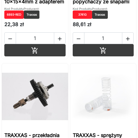
10x15x4mm z adapterem
popychaczy ze snapami
Kod Produktu
Producent:
Kod Produktu
Producent:
6893-RED
Traxxas
3741G
Traxxas
22,38 zł
88,61 zł




Dodaj do koszyka
Dodaj do ko


TRAXXAS - przekładnia
TRAXXAS - sprężyny