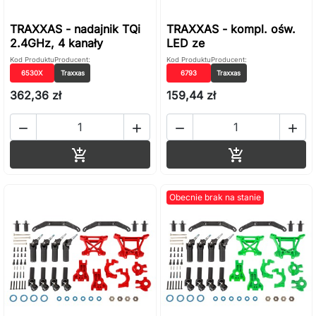
TRAXXAS - nadajnik TQi
TRAXXAS - kompl. ośw.
2.4GHz, 4 kanały
LED ze
Kod Produktu
Producent:
Kod Produktu
Producent:
6530X
Traxxas
6793
Traxxas
362,36 zł
159,44 zł




Dodaj do koszyka
Dodaj do ko


Obecnie brak na stanie