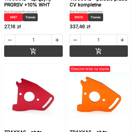
PRGRSV +10% WHT
CV kompletne
Kod Produktu
Producent:
Kod Produktu
Producent:
6867
Traxxas
9051X
Traxxas
27,16 zł
337,46 zł




Dodaj do koszyka
Dodaj do ko


Obecnie brak na stanie