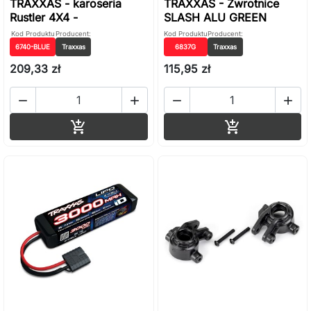
TRAXXAS - karoseria
TRAXXAS - Zwrotnice
Rustler 4X4 -
SLASH ALU GREEN
Kod Produktu
Producent:
Kod Produktu
Producent:
6740-BLUE
Traxxas
6837G
Traxxas
209,33 zł
115,95 zł




Dodaj do koszyka
Dodaj do ko

