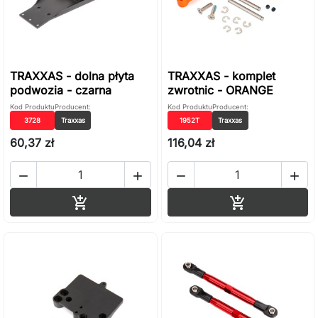
TRAXXAS - dolna płyta
TRAXXAS - komplet
podwozia - czarna
zwrotnic - ORANGE
Kod Produktu
Producent:
Kod Produktu
Producent:
3728
Traxxas
1952T
Traxxas
60,37 zł
116,04 zł




Dodaj do koszyka
Dodaj do ko

