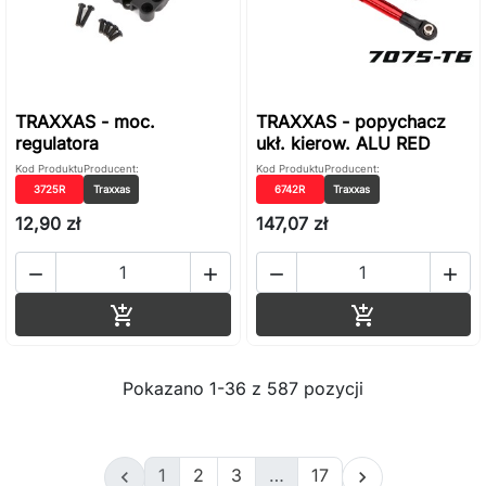
TRAXXAS - moc.
TRAXXAS - popychacz
regulatora
ukł. kierow. ALU RED
Kod Produktu
Producent:
Kod Produktu
Producent:
3725R
Traxxas
6742R
Traxxas
12,90 zł
147,07 zł




Dodaj do koszyka
Dodaj do ko


Pokazano 1-36 z 587 pozycji
1
2
3
…
17

