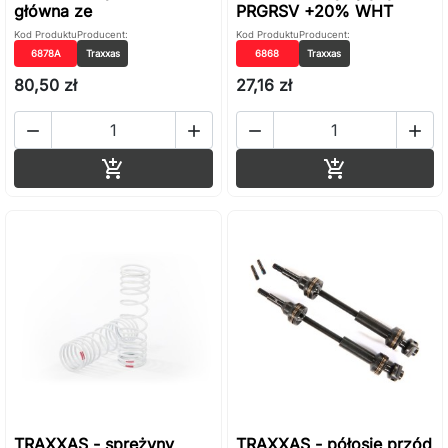
główna ze
PRGRSV +20% WHT
Kod Produktu
Producent:
Kod Produktu
Producent:
6878A
Traxxas
6868
Traxxas
80,50 zł
27,16 zł




Dodaj do koszyka
Dodaj do ko


TRAXXAS - sprężyny
TRAXXAS - półosie przód