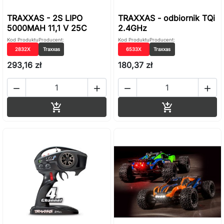
TRAXXAS - 2S LIPO
TRAXXAS - odbiornik TQi
5000MAH 11,1 V 25C
2.4GHz
Kod Produktu
Producent:
Kod Produktu
Producent:
2832X
Traxxas
6533X
Traxxas
293,16 zł
180,37 zł




Dodaj do koszyka
Dodaj do ko

