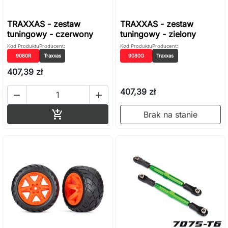
TRAXXAS - zestaw
TRAXXAS - zestaw
tuningowy - czerwony
tuningowy - zielony
Kod Produktu
Producent:
Kod Produktu
Producent:
9080R
Traxxas
9080G
Traxxas
407,39 zł
407,39 zł


Dodaj do koszyka

Brak na stanie