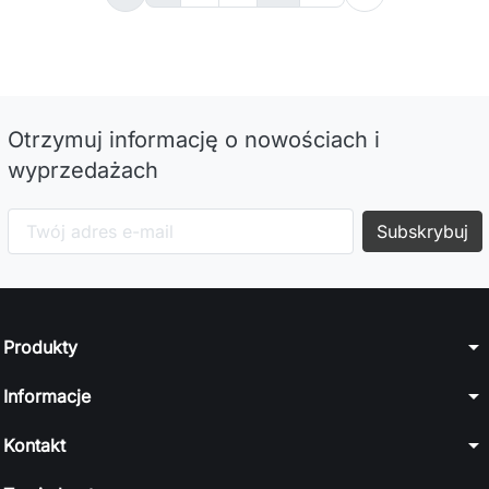
Otrzymuj informację o nowościach i
wyprzedażach
arrow_drop_down
Produkty
arrow_drop_down
Informacje
arrow_drop_down
Kontakt