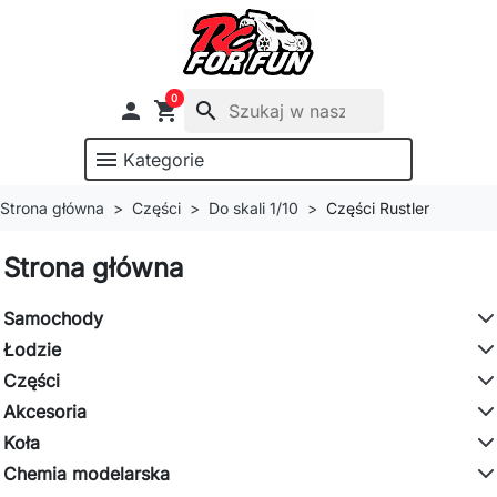
0

shopping_cart
search
menu
Kategorie
Strona główna
Części
Do skali 1/10
Części Rustler
Strona główna
Samochody
Łodzie
Części
Akcesoria
Koła
Chemia modelarska