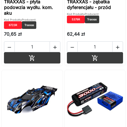
TRAXXAS - płyta
TRAXXAS - zębatka
podowzia wydłu. kom.
dyferencjału - przód
aku
Kod Produktu
Producent:
5379R
Traxxas
Kod Produktu
Producent:
6723R
Traxxas
70,65 zł
62,44 zł




Dodaj do koszyka
Dodaj do ko

