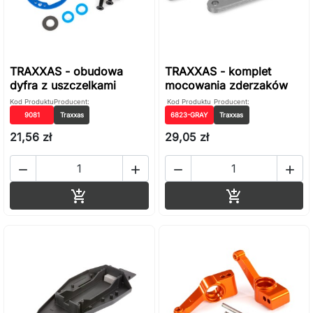
TRAXXAS - obudowa
TRAXXAS - komplet
dyfra z uszczelkami
mocowania zderzaków
Kod Produktu
Producent:
Kod Produktu
Producent:
9081
Traxxas
6823-GRAY
Traxxas
21,56 zł
29,05 zł




Dodaj do koszyka
Dodaj do ko

