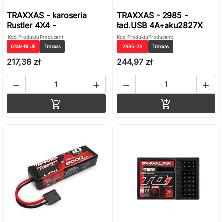
TRAXXAS - karoseria
TRAXXAS - 2985 -
Rustler 4X4 -
ład.USB 4A+aku2827X
Kod Produktu
Producent:
Kod Produktu
Producent:
6749-BLUE
Traxxas
2985-2S
Traxxas
217,36 zł
244,97 zł




Dodaj do koszyka
Dodaj do ko

