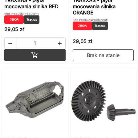
TRAXXAS - płyta
TRAXXAS - płyta
mocowania silnika RED
mocowania silnika
ORANGE
Kod Produktu
Producent:
7490R
Traxxas
Kod Produktu
Producent:
7490A
Traxxas
29,05 zł
29,05 zł


Dodaj do koszyka

Brak na stanie