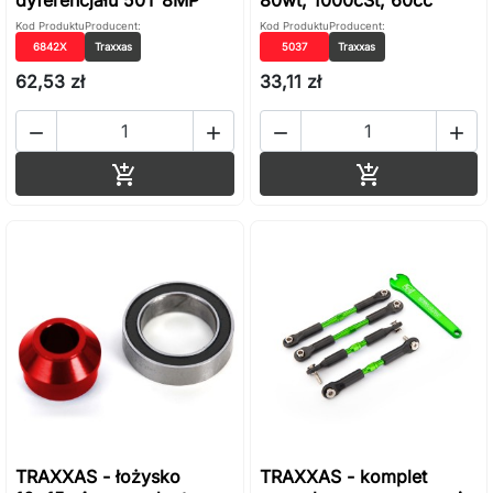
dyferencjału 50T 8MP
80wt, 1000cSt, 60cc
Kod Produktu
Producent:
Kod Produktu
Producent:
6842X
Traxxas
5037
Traxxas
62,53 zł
33,11 zł




Dodaj do koszyka
Dodaj do ko


TRAXXAS - łożysko
TRAXXAS - komplet