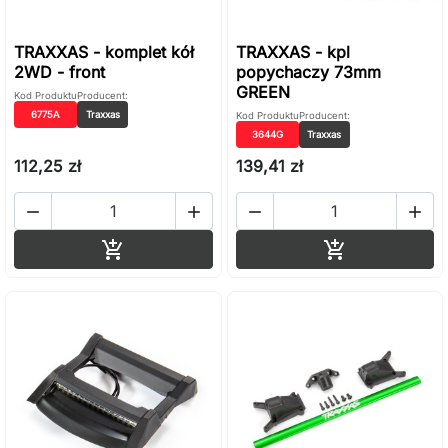
TRAXXAS - komplet kół
TRAXXAS - kpl
2WD - front
popychaczy 73mm
GREEN
Kod Produktu
Producent:
6775A
Traxxas
Kod Produktu
Producent:
3644G
Traxxas
112,25 zł
139,41 zł




Dodaj do koszyka
Dodaj do ko

