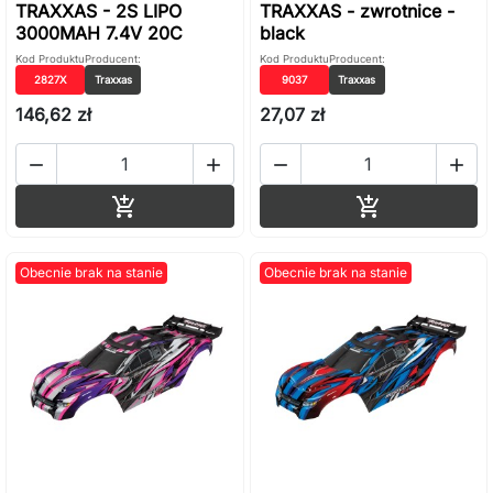
TRAXXAS - 2S LIPO
TRAXXAS - zwrotnice -
3000MAH 7.4V 20C
black
Kod Produktu
Producent:
Kod Produktu
Producent:
2827X
Traxxas
9037
Traxxas
146,62 zł
27,07 zł




Dodaj do koszyka
Dodaj do ko


Obecnie brak na stanie
Obecnie brak na stanie