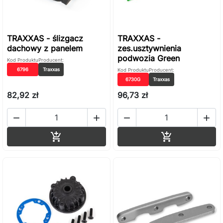
TRAXXAS - ślizgacz
TRAXXAS -
dachowy z panelem
zes.usztywnienia
podwozia Green
Kod Produktu
Producent:
6796
Traxxas
Kod Produktu
Producent:
6730G
Traxxas
82,92 zł
96,73 zł




Dodaj do koszyka
Dodaj do ko

