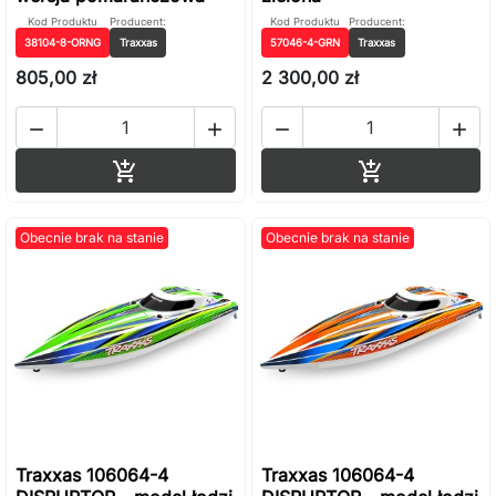
Kod Produktu
Producent:
Kod Produktu
Producent:
38104-8-ORNG
Traxxas
57046-4-GRN
Traxxas
805,00 zł
2 300,00 zł




Dodaj do koszyka
Dodaj do ko


Obecnie brak na stanie
Obecnie brak na stanie
Traxxas 106064-4
Traxxas 106064-4