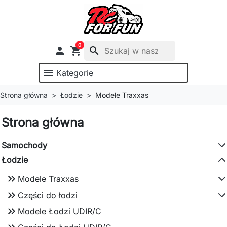
0

shopping_cart
search
menu
Kategorie
Strona główna
Łodzie
Modele Traxxas
Strona główna
Samochody
Łodzie
keyboard_double_arrow_right
Modele Traxxas
keyboard_double_arrow_right
Części do łodzi
keyboard_double_arrow_right
Modele Łodzi UDIR/C