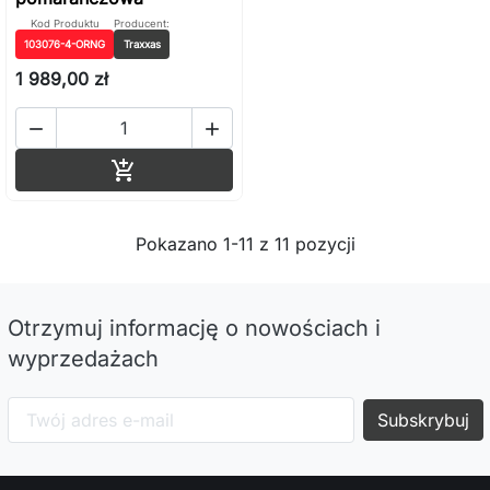
Kod Produktu
Producent:
103076-4-ORNG
Traxxas
1 989,00 zł


Dodaj do koszyka

Pokazano 1-11 z 11 pozycji
Otrzymuj informację o nowościach i
wyprzedażach