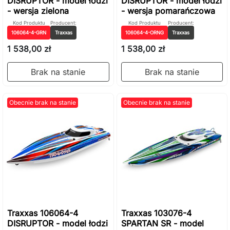
DISRUPTOR - model łodzi
DISRUPTOR - model łodzi
- wersja zielona
- wersja pomarańczowa
Kod Produktu
Producent:
Kod Produktu
Producent:
106064-4-GRN
Traxxas
106064-4-ORNG
Traxxas
1 538,00 zł
1 538,00 zł
Brak na stanie
Brak na stanie
Obecnie brak na stanie
Obecnie brak na stanie
Traxxas 106064-4
Traxxas 103076-4
DISRUPTOR - model łodzi
SPARTAN SR - model