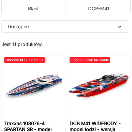
Blast
DCB-M41
expand_more
Dostępne
Jest 11 produktów.
Obecnie brak na stanie
Obecnie brak na stanie
Traxxas 103076-4
DCB M41 WIDEBODY -
SPARTAN SR - model
model łodzi - wersja