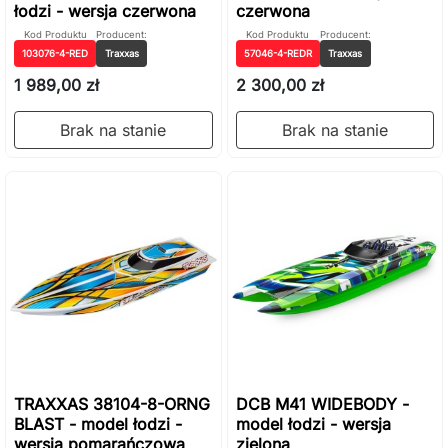
łodzi - wersja czerwona
czerwona
Kod Produktu
Producent:
Kod Produktu
Producent:
103076-4-RED
Traxxas
57046-4-REDR
Traxxas
1 989,00 zł
2 300,00 zł
Brak na stanie
Brak na stanie
TRAXXAS 38104-8-ORNG
DCB M41 WIDEBODY -
BLAST - model łodzi -
model łodzi - wersja
wersja pomarańczowa
zielona