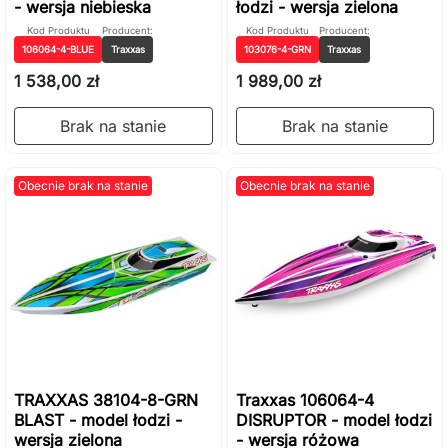
- wersja niebieska
łodzi - wersja zielona
Kod Produktu
Producent:
Kod Produktu
Producent:
106064-4-BLUE
Traxxas
103076-4-GRN
Traxxas
1 538,00 zł
1 989,00 zł
Brak na stanie
Brak na stanie
Obecnie brak na stanie
Obecnie brak na stanie
TRAXXAS 38104-8-GRN
Traxxas 106064-4
BLAST - model łodzi -
DISRUPTOR - model łodzi
wersja zielona
- wersja różowa