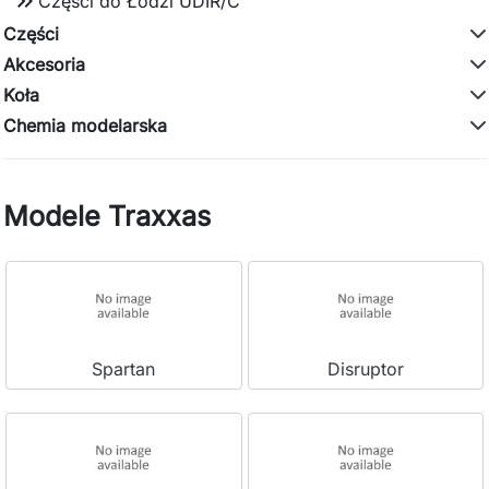
keyboard_double_arrow_right
Części do Łodzi UDIR/C
Części
Akcesoria
Koła
Chemia modelarska
Modele Traxxas
Spartan
Disruptor