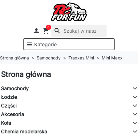
0

shopping_cart
search
menu
Kategorie
Strona główna
Samochody
Traxxas Mini
Mini Maxx
Strona główna
Samochody
Łodzie
Części
Akcesoria
Koła
Chemia modelarska