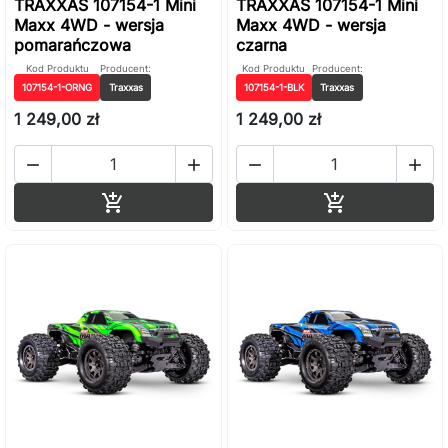
TRAXXAS 107154-1 Mini
TRAXXAS 107154-1 Mini
Maxx 4WD - wersja
Maxx 4WD - wersja
pomarańczowa
czarna
Kod Produktu
Producent:
Kod Produktu
Producent:
107154-1-ORNG
Traxxas
107154-1-BLK
Traxxas
1 249,00 zł
1 249,00 zł




Dodaj do koszyka
Dodaj do ko

