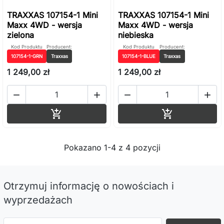
TRAXXAS 107154-1 Mini
TRAXXAS 107154-1 Mini
Maxx 4WD - wersja
Maxx 4WD - wersja
zielona
niebieska
Kod Produktu
Producent:
Kod Produktu
Producent:
107154-1-GRN
Traxxas
107154-1-BLUE
Traxxas
1 249,00 zł
1 249,00 zł




Dodaj do koszyka
Dodaj do ko


Pokazano 1-4 z 4 pozycji
Otrzymuj informację o nowościach i
wyprzedażach