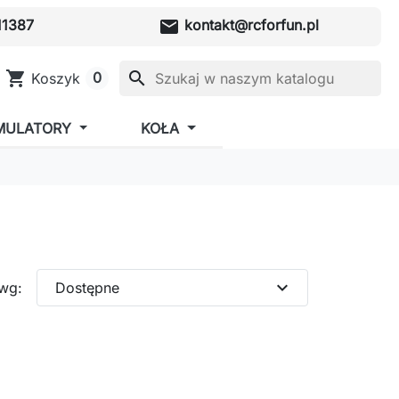
mail
1387
kontakt@rcforfun.pl
shopping_cart
search
0
Koszyk
MULATORY
KOŁA
expand_more
 wg:
Dostępne