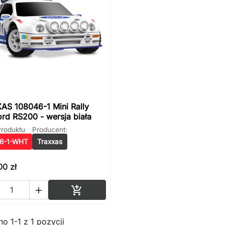
AS 108046-1 Mini Rally
rd RS200 - wersja biała
roduktu
Producent:
6-1-WHT
Traxxas
00 zł
Dodaj do koszyka


o 1-1 z 1 pozycji