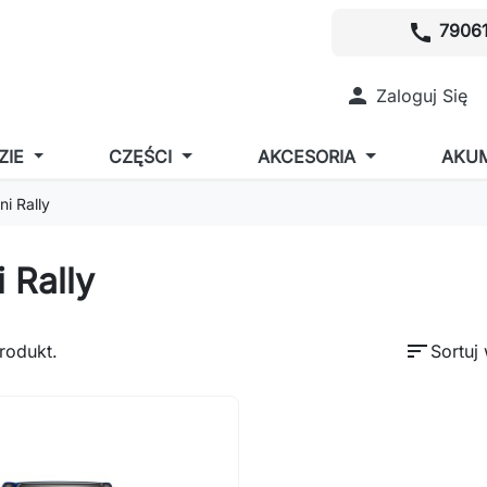
call
79061

Zaloguj Się
ZIE
CZĘŚCI
AKCESORIA
AKU
ni Rally
 Rally
sort
produkt.
Sortuj