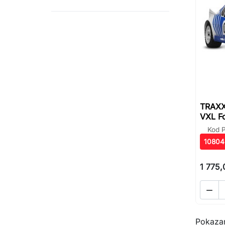
TRAXX
VXL Fo
Kod P
10804
1 775,

Pokazan