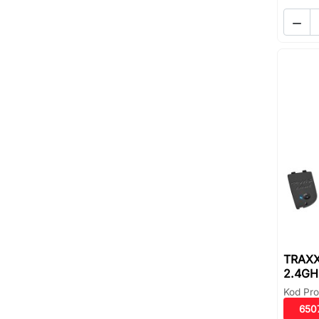

TRAXX
2.4GH
Kod Pro
650