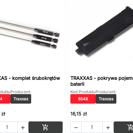
AS - komplet śrubokrętów
TRAXXAS - pokrywa pojem
baterii
duktu
Producent:
Kod Produktu
Producent:
14
Traxxas
6548
Traxxas
 zł
16,15 zł
Dodaj do koszyka



