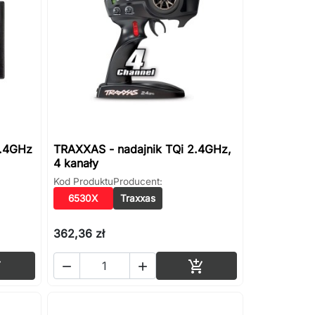
2.4GHz
TRAXXAS - nadajnik TQi 2.4GHz,
4 kanały
Kod Produktu
Producent:
6530X
Traxxas
362,36 zł
Dodaj do koszyka
Dodaj do koszyka



