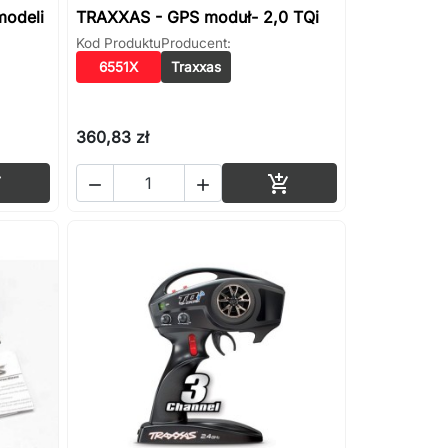
modeli
TRAXXAS - GPS moduł- 2,0 TQi
Kod Produktu
Producent:
6551X
Traxxas
360,83 zł
Dodaj do koszyka
Dodaj do koszyka



