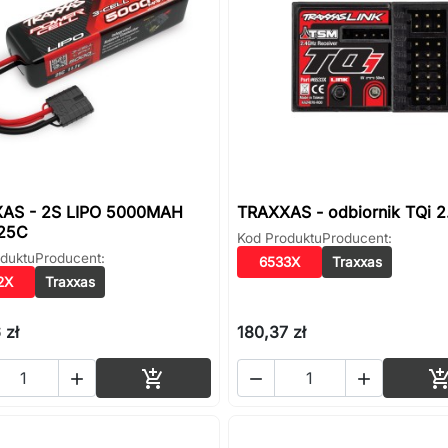
AS - 2S LIPO 5000MAH
TRAXXAS - odbiornik TQi 
 25C
Kod Produktu
Producent:
duktu
Producent:
6533X
Traxxas
2X
Traxxas
 zł
180,37 zł
Dodaj do koszyka



