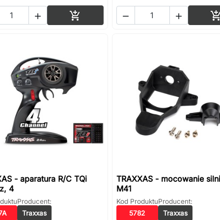
Dodaj do koszyka




AS - aparatura R/C TQi
TRAXXAS - mocowanie siln
z, 4
M41
duktu
Producent:
Kod Produktu
Producent:
7A
Traxxas
5782
Traxxas