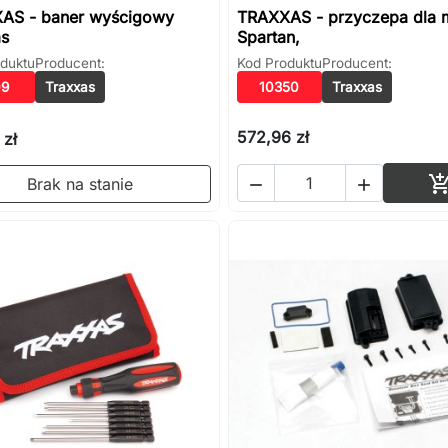
AS - baner wyścigowy
TRAXXAS - przyczepa dla 
as
Spartan,
duktu
Producent:
Kod Produktu
Producent:
09
Traxxas
10350
Traxxas
572,96 zł
 zł
Brak na stanie

