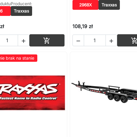
duktu
Producent:
2968X
Traxxas
6
Traxxas
zł
108,19 zł
Dodaj do koszyka




ie brak na stanie