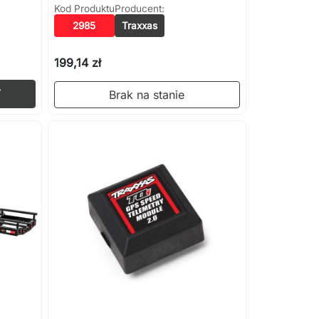
Kod Produktu
Producent:
2985
Traxxas
199,14 zł
Dodaj do koszyka

Brak na stanie