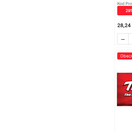
Kod Pro
291
28,24 

Obecn