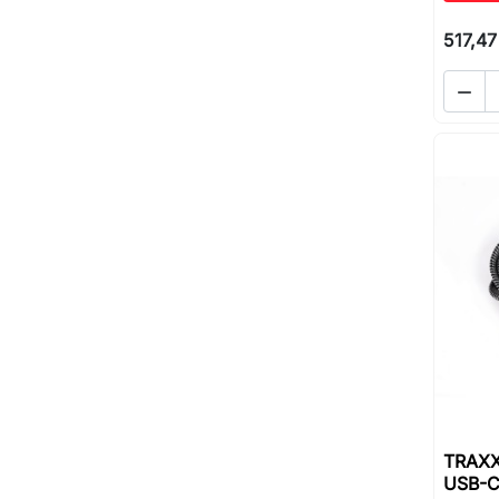
517,47

TRAXX
USB-C