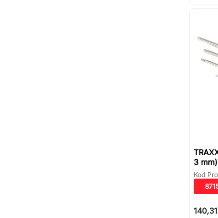
TRAXXA
3 mm)
Kod Pro
871
140,31