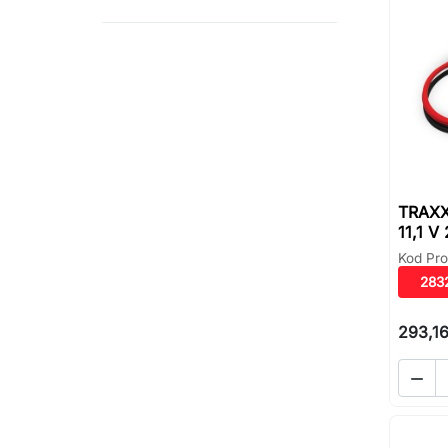
TRAXX
11,1 V
Kod Pro
283
293,16
