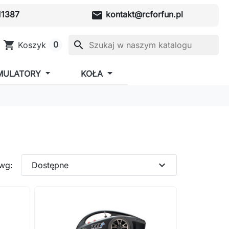
mail
1387
kontakt@rcforfun.pl
shopping_cart
search
0
Koszyk
MULATORY
KOŁA
expand_more
 wg:
Dostępne