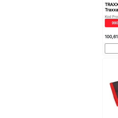
TRAXX
Traxx
Kod Pro
99
100,61