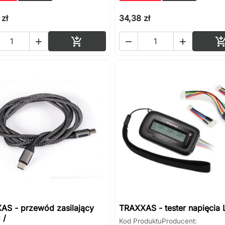
 zł
34,38 zł
Dodaj do koszyka




AS - przewód zasilający
TRAXXAS - tester napięcia 
 /
Kod Produktu
Producent: