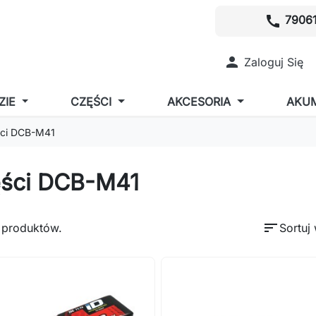
call
79061

Zaloguj Się
ZIE
CZĘŚCI
AKCESORIA
AKU
ci DCB-M41
ści DCB-M41
sort
 produktów.
Sortuj