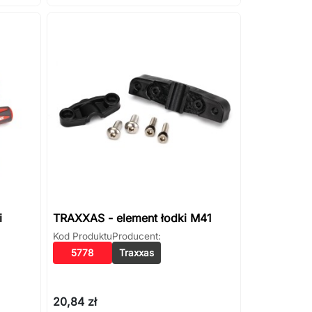
i
TRAXXAS - element łodki M41
Kod Produktu
Producent:
5778
Traxxas
20,84 zł