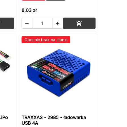
8,03 zł
Dodaj do koszyka
Dodaj do koszyka




Obecnie brak na stanie
LiPo
TRAXXAS - 2985 - ładowarka
USB 4A