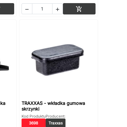
Dodaj do koszyka
Dodaj do koszyka




ika
TRAXXAS - wkładka gumowa
skrzynki
Kod Produktu
Producent:
3698
Traxxas