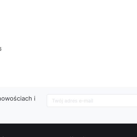
6
nowościach i