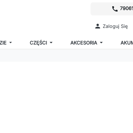
call
79061

Zaloguj Się
ZIE
CZĘŚCI
AKCESORIA
AKU