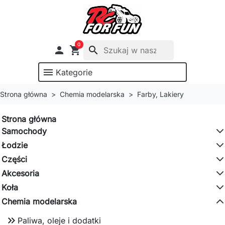
0

shopping_cart
search
menu
Kategorie
Strona główna
Chemia modelarska
Farby, Lakiery
Strona główna
Samochody
Łodzie
Części
Akcesoria
Koła
Chemia modelarska
keyboard_double_arrow_right
Paliwa, oleje i dodatki