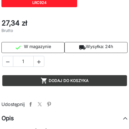
LRC924
27,34 zł
Brutto
W magazynie
Wysyłka:
24h

local_shipping



DODAJ DO KOSZYKA
Udostępnij
Opis