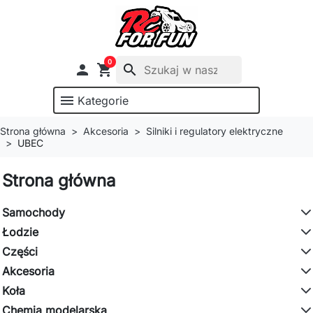
0

shopping_cart
search
menu
Kategorie
Strona główna
Akcesoria
Silniki i regulatory elektryczne
UBEC
Strona główna
Samochody
Łodzie
Części
Akcesoria
Koła
Chemia modelarska