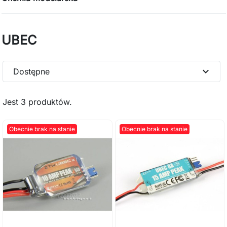
UBEC
expand_more
Dostępne
Jest 3 produktów.
Obecnie brak na stanie
Obecnie brak na stanie