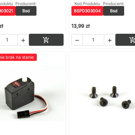
roduktu
Producent:
Kod Produktu
Producent:
303021
Bsd
BSPD303004
Bsd
zł
13,99 zł
Dodaj do koszyka




ie brak na stanie