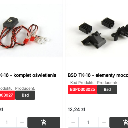
-16 - komplet oświetlenia
BSD TK-16 - elementy moc
Kod Produktu
Producent:
roduktu
Producent:
BSPD303025
Bsd
303027
Bsd
zł
12,24 zł
Dodaj do koszyka



