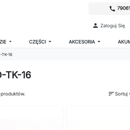
call
79061

Zaloguj Się
ZIE
CZĘŚCI
AKCESORIA
AKU
-TK-16
-TK-16
sort
 produktów.
Sortuj