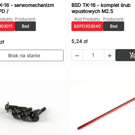
K-16 - serwomechanizm
BSD TK-16 - komplet śrub
PD /
wpustowych M2.5
oduktu
Producent:
Kod Produktu
Producent:
03011
Bsd
BSPD303040
Bsd
5,24 zł
zł
Brak na stanie

