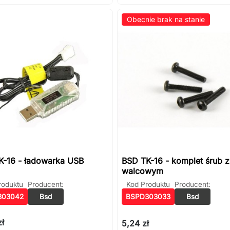
Obecnie brak na stanie
K-16 - ładowarka USB
BSD TK-16 - komplet śrub 
walcowym
roduktu
Producent:
Kod Produktu
Producent:
303042
Bsd
BSPD303033
Bsd
zł
5,24 zł