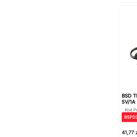
BSD T
5V/1A
Kod P
BSPD
41,77 