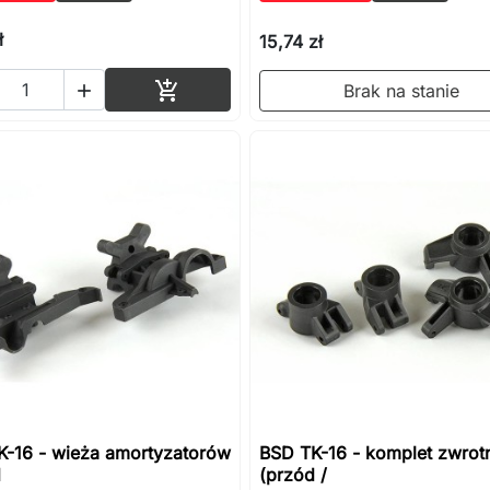
ł
15,74 zł
Dodaj do koszyka

Brak na stanie

K-16 - wieża amortyzatorów
BSD TK-16 - komplet zwrot
d
(przód /