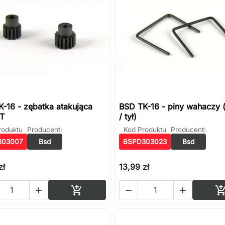
-16 - zębatka atakująca
BSD TK-16 - piny wahaczy 
6T
/ tył)
roduktu
Producent:
Kod Produktu
Producent:
303007
Bsd
BSPD303023
Bsd
zł
13,99 zł
Dodaj do koszyka



