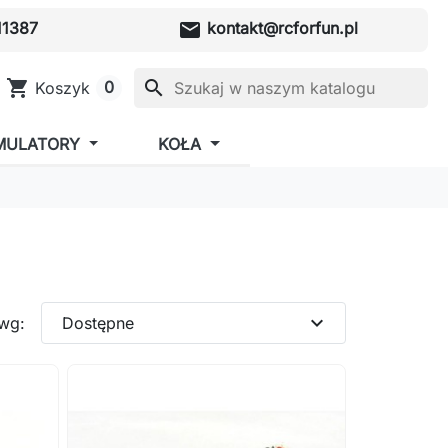
mail
1387
kontakt@rcforfun.pl
shopping_cart
search
0
Koszyk
MULATORY
KOŁA
expand_more
 wg:
Dostępne