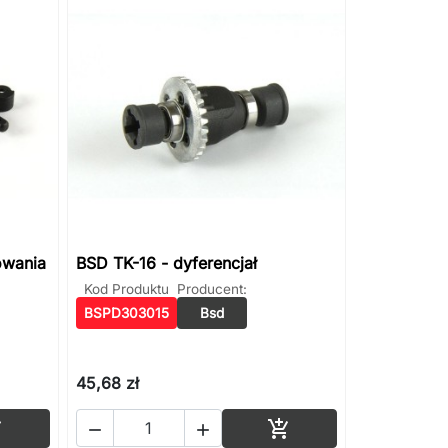
owania
BSD TK-16 - dyferencjał
Kod Produktu
Producent:
BSPD303015
Bsd
45,68 zł
Dodaj do koszyka
Dodaj do koszyka



