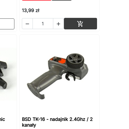
13,99 zł
Dodaj do koszyka



nic
BSD TK-16 - nadajnik 2.4Ghz / 2
kanały