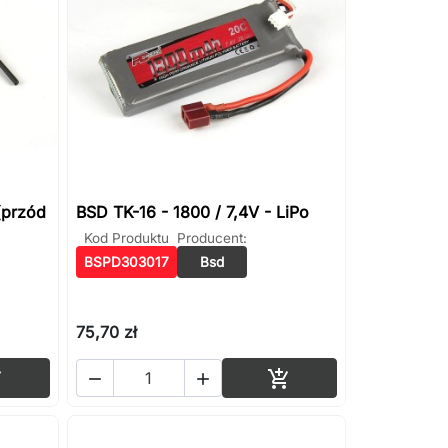
(przód
BSD TK-16 - 1800 / 7,4V - LiPo
Kod Produktu
Producent:
BSPD303017
Bsd
75,70 zł
Dodaj do koszyka
Dodaj do koszyka



