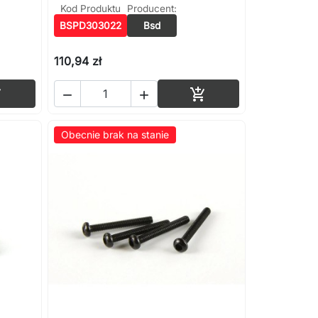
Kod Produktu
Producent:
BSPD303022
Bsd
110,94 zł
Dodaj do koszyka
Dodaj do koszyka




Obecnie brak na stanie