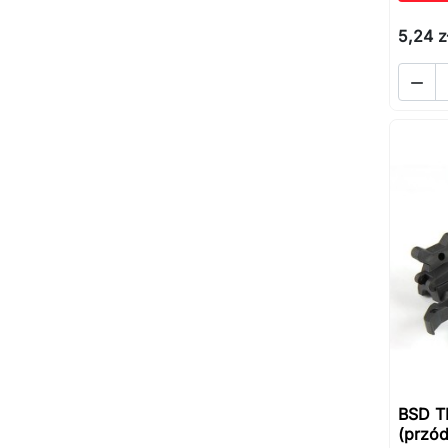
5,24 z

BSD T
(przó