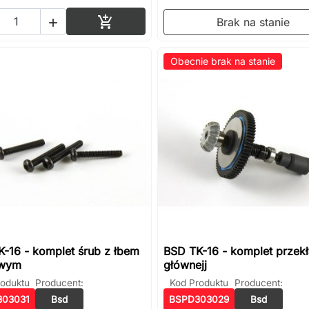
Dodaj do koszyka

Brak na stanie

Obecnie brak na stanie
-16 - komplet śrub z łbem
BSD TK-16 - komplet przekł
owym
głównejj
roduktu
Producent:
Kod Produktu
Producent:
303031
Bsd
BSPD303029
Bsd