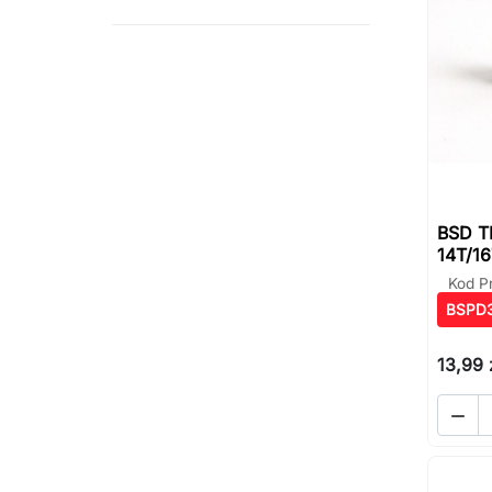
BSD TK
14T/1
Kod P
BSPD
13,99 
