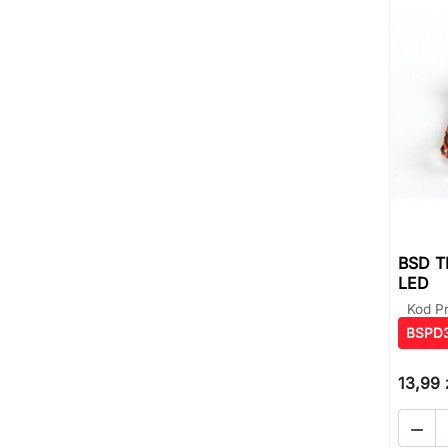
BSD TK
LED
Kod P
BSPD
13,99 
