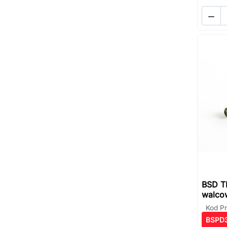

BSD TK
walc
Kod P
BSPD