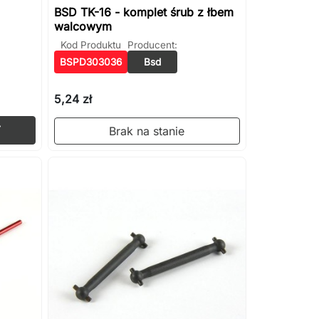
BSD TK-16 - komplet śrub z łbem
walcowym
Kod Produktu
Producent:
BSPD303036
Bsd
5,24 zł
Dodaj do koszyka

Brak na stanie