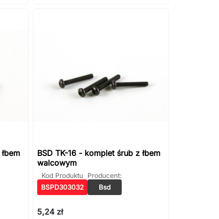
z łbem
BSD TK-16 - komplet śrub z łbem
walcowym
Kod Produktu
Producent:
BSPD303032
Bsd
5,24 zł