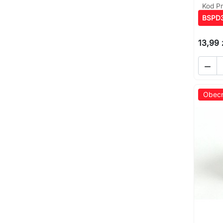
Kod P
BSPD
13,99 

Obecn