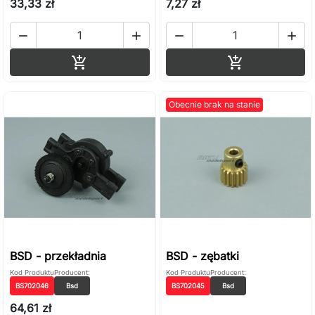
33,33 zł
7,27 zł




Dodaj do koszyka
Dodaj do ko


Obecnie brak na stanie
BSD - przekładnia
BSD - zębatki
Kod Produktu
Producent:
Kod Produktu
Producent:
BS702046
Bsd
BS702045
Bsd
64,61 zł