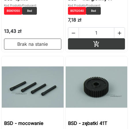
Kod Produktu
Producent:
Kod Produktu
Producent:
BS901050
Bsd
BS702040
Bsd
7,18 zł
13,43 zł


Dodaj do ko

Brak na stanie
BSD - mocowanie
BSD - zębatki 41T