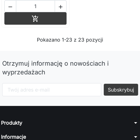


Dodaj do koszyka

Pokazano 1-23 z 23 pozycji
Otrzymuj informację o nowościach i
wyprzedażach
arrow_drop_down
Produkty
arrow_drop_down
Informacje