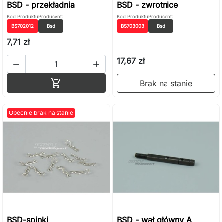
BSD - przekładnia
BSD - zwrotnice
Kod Produktu
Producent:
Kod Produktu
Producent:
BS702012
Bsd
BS703003
Bsd
7,71 zł
17,67 zł


Dodaj do koszyka

Brak na stanie
Obecnie brak na stanie
BSD-spinki
BSD - wał główny A