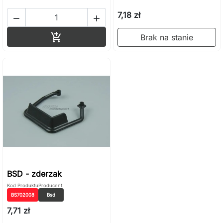
7,18 zł


Dodaj do koszyka

Brak na stanie
BSD - zderzak
Kod Produktu
Producent:
BS702008
Bsd
7,71 zł