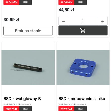
BS704009
Bsd
BS702032
Bsd
44,60 zł
30,99 zł


Dodaj do ko

Brak na stanie
BSD - wał główny B
BSD - mocowanie silnika
Kod Produktu
Producent:
Kod Produktu
Producent:
BS702041
Bsd
BS702044
Bsd