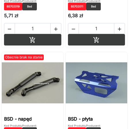
Kod Produktu
Producent:
Kod Produktu
Producent:
BS702019
Bsd
BS702011
Bsd
5,71 zł
6,38 zł




Dodaj do koszyka
Dodaj do ko


Obecnie brak na stanie
BSD - napęd
BSD - płyta
Kod Produktu
Producent:
Kod Produktu
Producent: