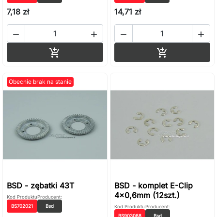
7,18 zł
14,71 zł




Dodaj do koszyka
Dodaj do ko


Obecnie brak na stanie
BSD - zębatki 43T
BSD - komplet E-Clip
4x0,6mm (12szt.)
Kod Produktu
Producent:
BS702021
Bsd
Kod Produktu
Producent:
BS903088
Bsd