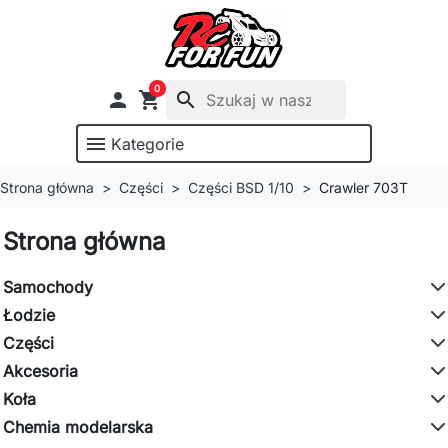
0

shopping_cart
search
menu
Kategorie
Strona główna
Części
Części BSD 1/10
Crawler 703T
Strona główna
Samochody
Łodzie
Części
Akcesoria
Koła
Chemia modelarska