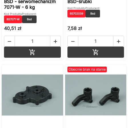
BSD - serwomechanizm
BSD-śrubki
7071-W - 6 kg
Kod Produktu
Producent:
BS702039
Bsd
Kod Produktu
Producent:
BS7071-W
Bsd
40,51 zł
7,58 zł




Dodaj do koszyka
Dodaj do ko


Obecnie brak na stanie