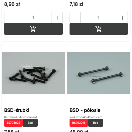
8,96 zł
7,18 zł




Dodaj do koszyka
Dodaj do ko


BSD-śrubki
BSD - półosie
Kod Produktu
Producent:
Kod Produktu
Producent:
BS704023
Bsd
BS703016
Bsd
7,58 zł
45,90 zł