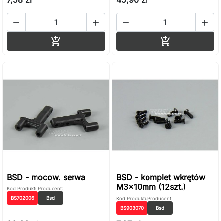




Dodaj do koszyka
Dodaj do ko


BSD - mocow. serwa
BSD - komplet wkrętów
M3x10mm (12szt.)
Kod Produktu
Producent:
BS702006
Bsd
Kod Produktu
Producent:
BS903070
Bsd