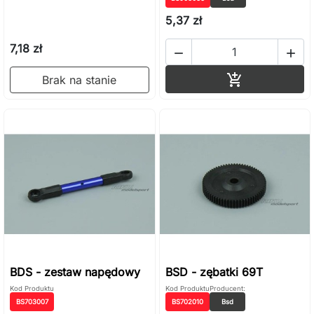
5,37 zł
7,18 zł


Dodaj do ko

Brak na stanie
BDS - zestaw napędowy
BSD - zębatki 69T
Kod Produktu
Kod Produktu
Producent:
BS703007
BS702010
Bsd