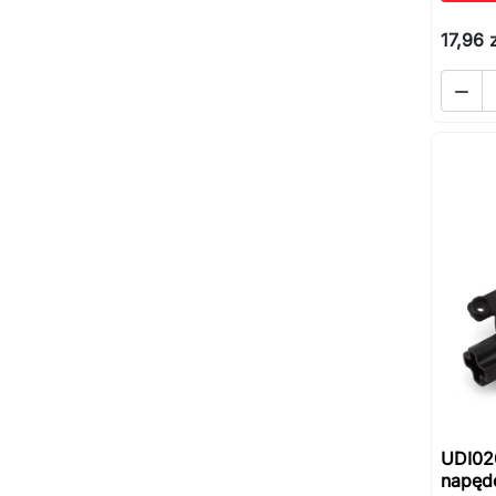
17,96 z

UDI020
napęd