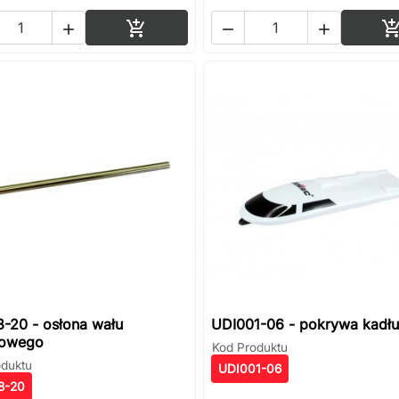
Dodaj do koszyka




-20 - osłona wału
UDI001-06 - pokrywa kadł
owego
Kod Produktu
oduktu
UDI001-06
8-20