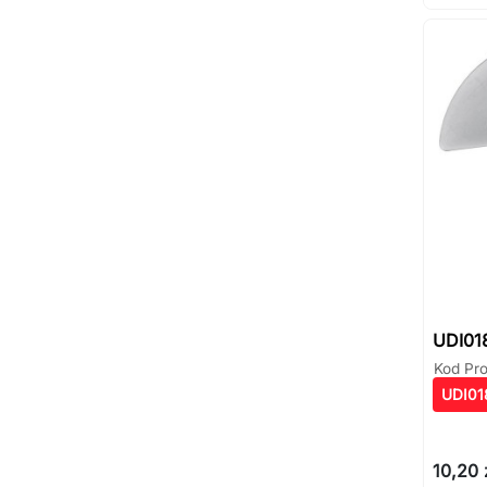
UDI01
Kod Pr
UDI01
10,20 