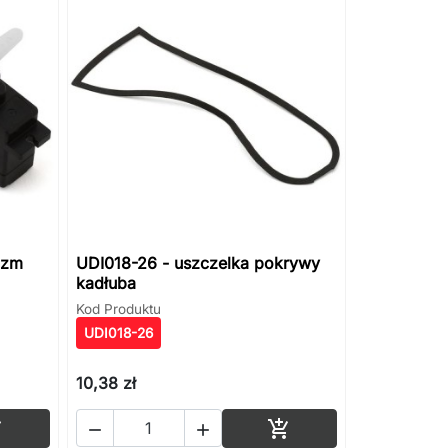
izm
UDI018-26 - uszczelka pokrywy
kadłuba
Kod Produktu
UDI018-26
10,38 zł
Dodaj do koszyka
Dodaj do koszyka



