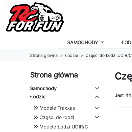
SAMOCHODY
ŁOD
Strona główna
Łodzie
Części do Łodzi UDIR/C
Czę
Strona główna
Samochody
Jest 44
Łodzie
keyboard_double_arrow_right
Modele Traxxas
keyboard_double_arrow_right
Części do łodzi
keyboard_double_arrow_right
Modele Łodzi UDIR/C