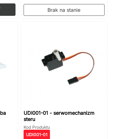
Dodaj do koszyka

Brak na stanie
uba
UDI001-01 - serwomechanizm
steru
Kod Produktu
UDI001-01