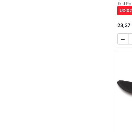
Kod Pr
UDI02
23,37 
