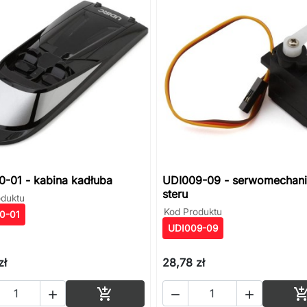
-01 - kabina kadłuba
UDI009-09 - serwomechan
steru
oduktu
Kod Produktu
0-01
UDI009-09
zł
28,78 zł
Dodaj do koszyka



