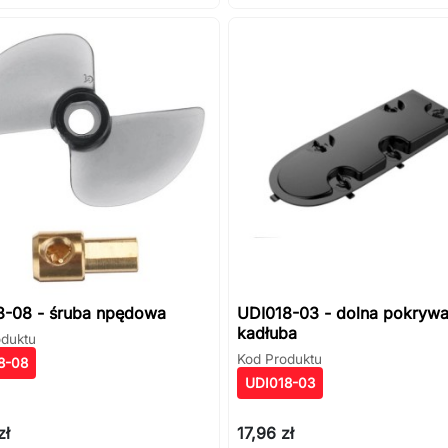
8-08 - śruba npędowa
UDI018-03 - dolna pokryw
kadłuba
oduktu
Kod Produktu
8-08
UDI018-03
zł
17,96 zł