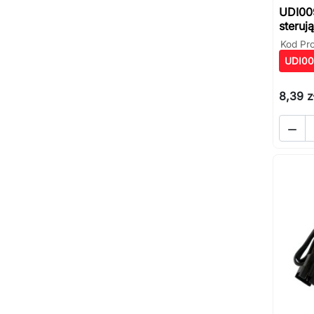
UDI00
steruj
Kod Pr
UDI00
8,39 z
