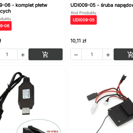
9-06 - komplet płetw
UDI009-05 - śruba napędo
ących
Kod Produktu
oduktu
UDI009-05
9-06
ł
10,11 zł
Dodaj do koszyka



