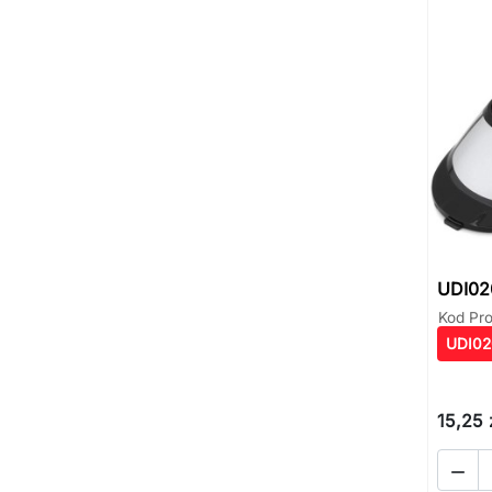
UDI020
Kod Pr
UDI02
15,25 
