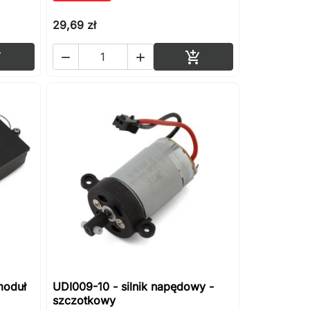
29,69 zł
Dodaj do koszyka
Dodaj do koszyka




moduł
UDI009-10 - silnik napędowy -
szczotkowy