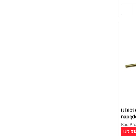

UDI018
napęd
Kod Pr
UDI01