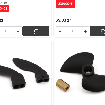
oduktu
UDI009-11
0-09
zł
69,03 zł
Dodaj do koszyka



