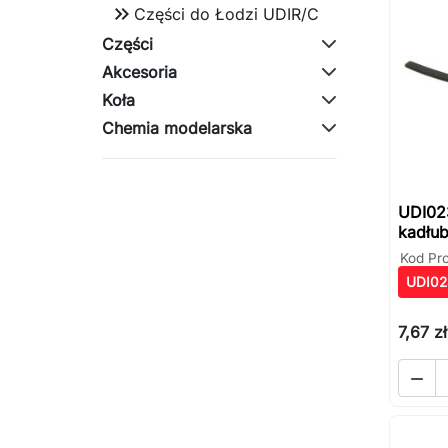
keyboard_double_arrow_right
Części do Łodzi UDIR/C
Części
Akcesoria
Koła
Chemia modelarska
UDI02
kadłu
Kod Pr
UDI02
7,67 zł
