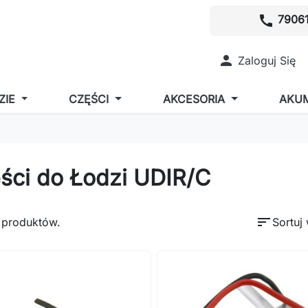
call
79061

Zaloguj Się
ZIE
CZĘŚCI
AKCESORIA
AKU
ści do Łodzi UDIR/C
sort
 produktów.
Sortuj