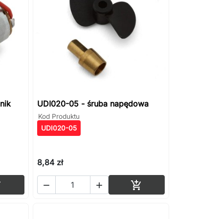
nik
UDI020-05 - śruba napędowa
Kod Produktu
UDI020-05
8,84 zł
Dodaj do koszyka
Dodaj do koszyka



