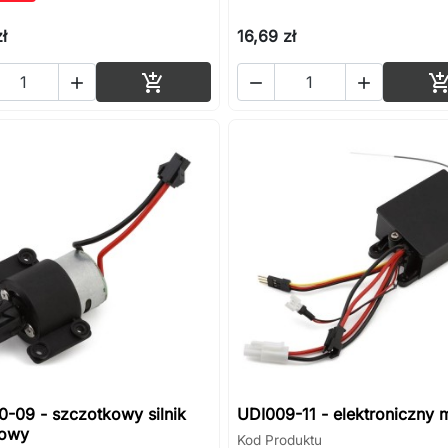
ł
16,69 zł
Dodaj do koszyka




-09 - szczotkowy silnik
UDI009-11 - elektroniczny 
owy
Kod Produktu