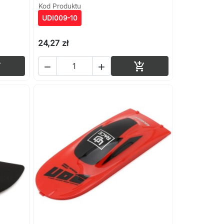
Kod Produktu
UDI009-10
24,27 zł
Dodaj do koszyka
Dodaj do koszyka



