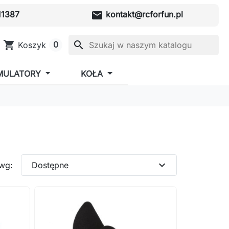
mail
1387
kontakt@rcforfun.pl
shopping_cart
search
0
Koszyk
MULATORY
KOŁA
expand_more
 wg:
Dostępne