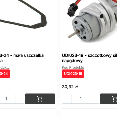
3-24 - mała uszczelka
UDI023-19 - szczotkowy sil
ba
napędowy
oduktu
Kod Produktu
3-24
UDI023-19
30,32 zł
Dodaj do koszyka



