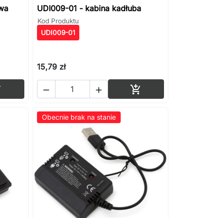
wa
UDI009-01 - kabina kadłuba
Kod Produktu
UDI009-01
15,79 zł
Dodaj do koszyka
Dodaj do koszyka




Obecnie brak na stanie