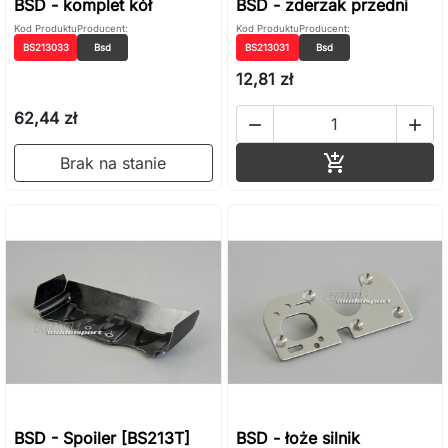
BSD - komplet kół
BSD - zderzak przedni
Kod Produktu
Producent:
Kod Produktu
Producent:
BS213033
Bsd
BS213031
Bsd
12,81 zł
62,44 zł


Dodaj do ko

Brak na stanie
BSD - Spoiler [BS213T]
BSD - łoże silnik