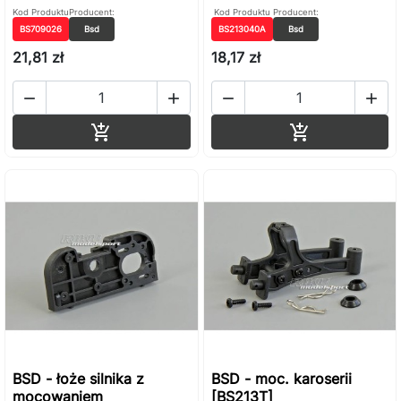
Kod Produktu
Producent:
Kod Produktu
Producent:
BS709026
Bsd
BS213040A
Bsd
21,81 zł
18,17 zł




Dodaj do koszyka
Dodaj do ko


BSD - łoże silnika z
BSD - moc. karoserii
mocowaniem
[BS213T]