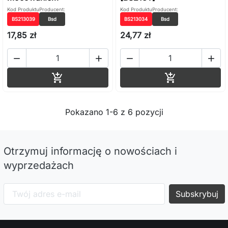
Kod Produktu
Producent:
Kod Produktu
Producent:
BS213039
Bsd
BS213034
Bsd
17,85 zł
24,77 zł




Dodaj do koszyka
Dodaj do ko


Pokazano 1-6 z 6 pozycji
Otrzymuj informację o nowościach i
wyprzedażach