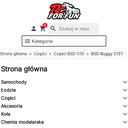
0

shopping_cart
search
menu
Kategorie
Strona główna
Części
Części BSD 1/10
BSD Buggy 213T
Strona główna
Samochody
Łodzie
Części
Akcesoria
Koła
Chemia modelarska