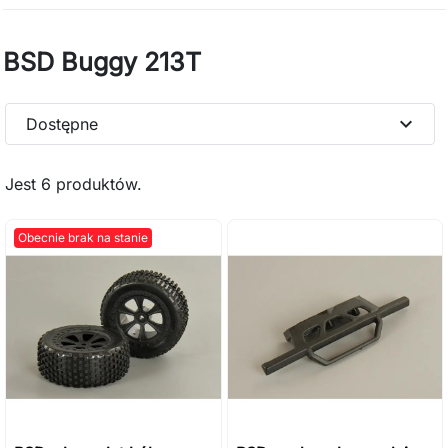
BSD Buggy 213T
expand_more
Dostępne
Jest 6 produktów.
Obecnie brak na stanie