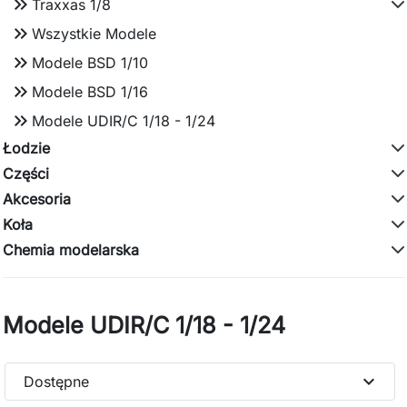
keyboard_double_arrow_right
Traxxas 1/8
keyboard_double_arrow_right
Wszystkie Modele
keyboard_double_arrow_right
Modele BSD 1/10
keyboard_double_arrow_right
Modele BSD 1/16
keyboard_double_arrow_right
Modele UDIR/C 1/18 - 1/24
Łodzie
Części
Akcesoria
Koła
Chemia modelarska
Modele UDIR/C 1/18 - 1/24
expand_more
Dostępne