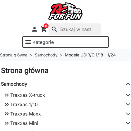
0

shopping_cart
search
menu
Kategorie
Strona główna
Samochody
Modele UDIR/C 1/18 - 1/24
Strona główna
Samochody
keyboard_double_arrow_right
Traxxas X-truck
keyboard_double_arrow_right
Traxxas 1/10
keyboard_double_arrow_right
Traxxas Maxx
keyboard_double_arrow_right
Traxxas Mini