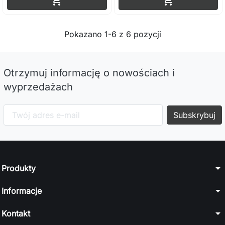


Pokazano 1-6 z 6 pozycji
Otrzymuj informację o nowościach i
wyprzedażach
arrow_drop_down
Produkty
arrow_drop_down
Informacje
arrow_drop_down
Kontakt