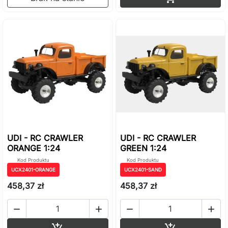
UDI - RC CRAWLER
UDI - RC CRAWLER
ORANGE 1:24
GREEN 1:24
Kod Produktu
Kod Produktu
UCX2401-ORANGE
UCX2401-SAND
458,37 zł
458,37 zł




Dodaj do koszyka
Dodaj do ko