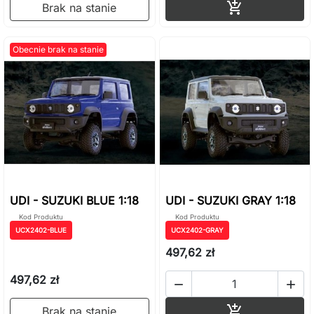
Dodaj do ko

Brak na stanie
Obecnie brak na stanie
UDI - SUZUKI BLUE 1:18
UDI - SUZUKI GRAY 1:18
Kod Produktu
Kod Produktu
UCX2402-BLUE
UCX2402-GRAY
497,62 zł
497,62 zł


Dodaj do ko

Brak na stanie