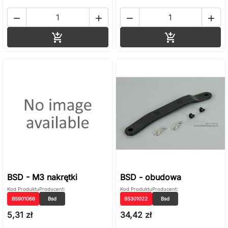




Dodaj do koszyka
Dodaj do ko


BSD - M3 nakrętki
BSD - obudowa
Kod Produktu
Producent:
Kod Produktu
Producent:
BS901066
Bsd
BS301022
Bsd
5,31 zł
34,42 zł