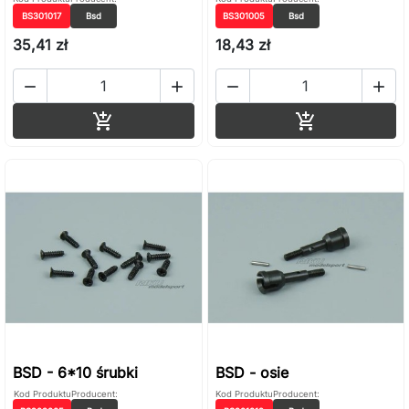
BS301017
Bsd
BS301005
Bsd
35,41 zł
18,43 zł




Dodaj do koszyka
Dodaj do ko


BSD - 6*10 śrubki
BSD - osie
Kod Produktu
Producent:
Kod Produktu
Producent: