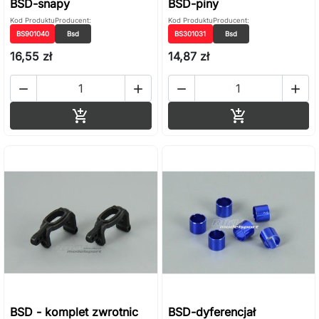
BSD-snapy
BSD-piny
Kod Produktu
Producent:
Kod Produktu
Producent:
BS901040
Bsd
BS301031
Bsd
16,55 zł
14,87 zł




Dodaj do koszyka
Dodaj do ko


BSD - komplet zwrotnic
BSD-dyferencjał