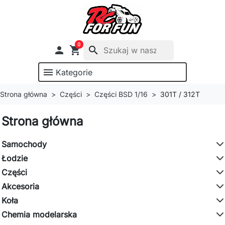
0

shopping_cart
search
menu
Kategorie
Strona główna
Części
Części BSD 1/16
301T / 312T
Strona główna
Samochody
Łodzie
Części
Akcesoria
Koła
Chemia modelarska