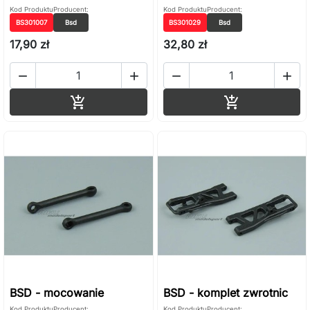
Kod Produktu
Producent:
Kod Produktu
Producent:
BS301007
Bsd
BS301029
Bsd
17,90 zł
32,80 zł




Dodaj do koszyka
Dodaj do ko


BSD - mocowanie
BSD - komplet zwrotnic
Kod Produktu
Producent:
Kod Produktu
Producent: