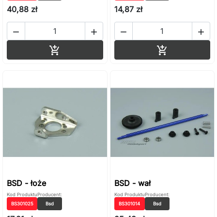
40,88 zł
14,87 zł




Dodaj do koszyka
Dodaj do ko


BSD - łoże
BSD - wał
Kod Produktu
Producent:
Kod Produktu
Producent:
BS301025
Bsd
BS301014
Bsd