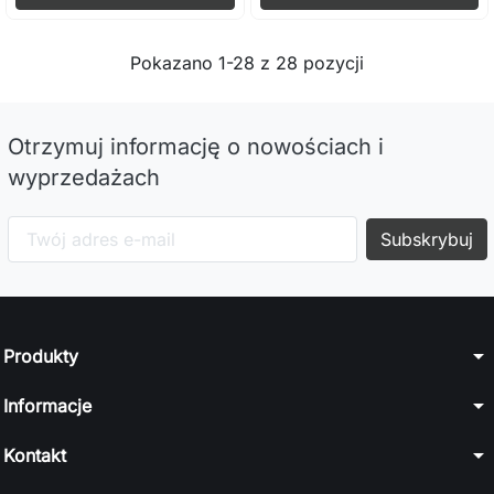
Pokazano 1-28 z 28 pozycji
Otrzymuj informację o nowościach i
wyprzedażach
arrow_drop_down
Produkty
arrow_drop_down
Informacje
arrow_drop_down
Kontakt