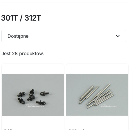
301T / 312T
expand_more
Dostępne
Jest 28 produktów.