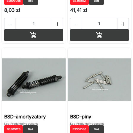
BS903065
Bsd
BS301012
Bsd
8,03 zł
41,41 zł




Dodaj do koszyka
Dodaj do ko


BSD-amortyzatory
BSD-piny
Kod Produktu
Producent:
Kod Produktu
Producent:
BS301028
Bsd
BS301030
Bsd