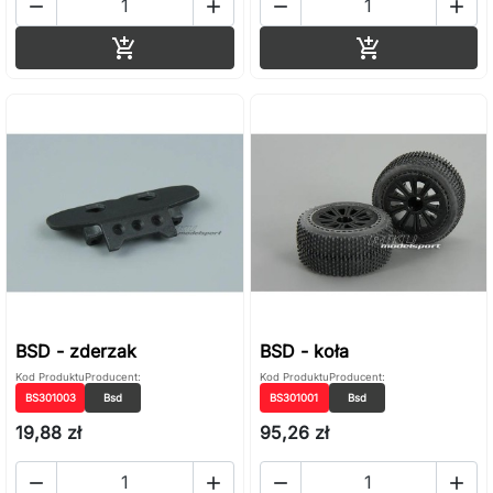




Dodaj do koszyka
Dodaj do ko


BSD - zderzak
BSD - koła
Kod Produktu
Producent:
Kod Produktu
Producent:
BS301003
Bsd
BS301001
Bsd
19,88 zł
95,26 zł



