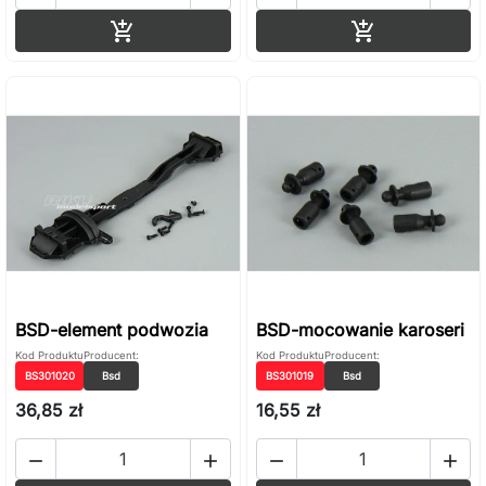
Dodaj do koszyka
Dodaj do ko


BSD-element podwozia
BSD-mocowanie karoseri
Kod Produktu
Producent:
Kod Produktu
Producent:
BS301020
Bsd
BS301019
Bsd
36,85 zł
16,55 zł



