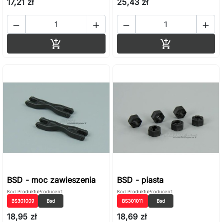
17,21 zł
25,43 zł




Dodaj do koszyka
Dodaj do ko


BSD - moc zawieszenia
BSD - piasta
Kod Produktu
Producent:
Kod Produktu
Producent:
BS301009
Bsd
BS301011
Bsd
18,95 zł
18,69 zł