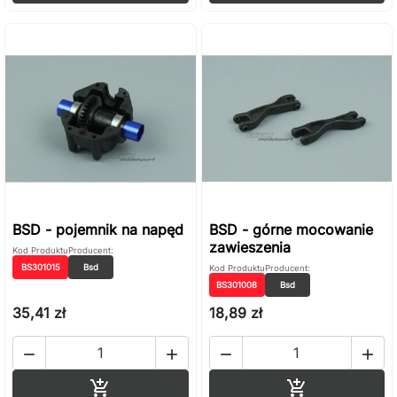
BSD - pojemnik na napęd
BSD - górne mocowanie
zawieszenia
Kod Produktu
Producent:
BS301015
Bsd
Kod Produktu
Producent:
BS301008
Bsd
35,41 zł
18,89 zł




Dodaj do koszyka
Dodaj do ko

