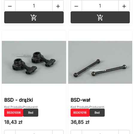




Dodaj do koszyka
Dodaj do ko


BSD - drążki
BSD-wał
Kod Produktu
Producent:
Kod Produktu
Producent:
BS301006
Bsd
BS301016
Bsd
18,43 zł
36,85 zł