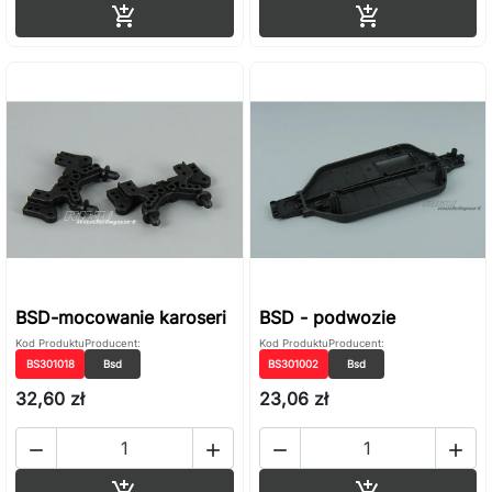
Dodaj do koszyka
Dodaj do ko


BSD-mocowanie karoseri
BSD - podwozie
Kod Produktu
Producent:
Kod Produktu
Producent:
BS301018
Bsd
BS301002
Bsd
32,60 zł
23,06 zł




Dodaj do koszyka
Dodaj do ko

