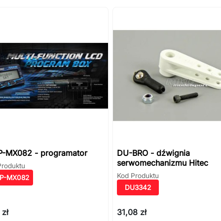
P-MX082 - programator
DU-BRO - dźwignia
serwomechanizmu Hitec
Produktu
Kod Produktu
SP-MX082
DU3342
 zł
31,08 zł