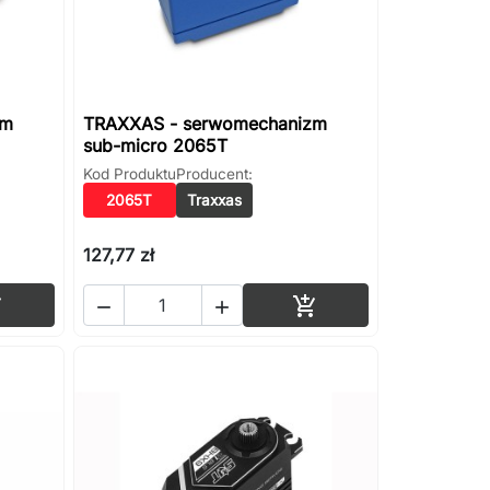
zm
TRAXXAS - serwomechanizm
sub-micro 2065T
Kod Produktu
Producent:
2065T
Traxxas
127,77 zł
Dodaj do koszyka
Dodaj do koszyka



