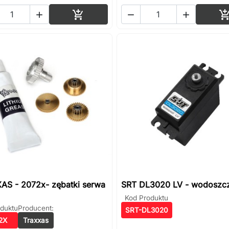
Dodaj do koszyka




AS - 2072x- zębatki serwa
SRT DL3020 LV - wodoszcz
Kod Produktu
duktu
Producent:
SRT-DL3020
2X
Traxxas