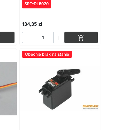
SRT-DL5020
134,35 zł
Dodaj do koszyka
Dodaj do koszyka




Obecnie brak na stanie