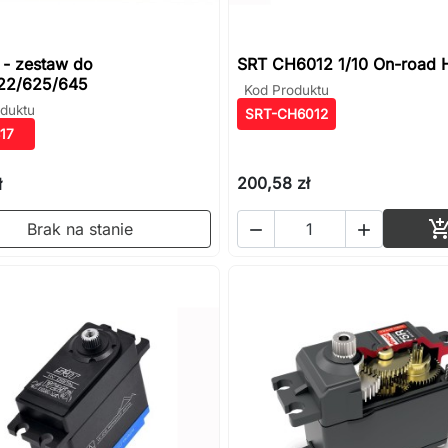
 - zestaw do
SRT CH6012 1/10 On-road 
22/625/645
Kod Produktu
duktu
SRT-CH6012
17
200,58 zł
ł
Brak na stanie

