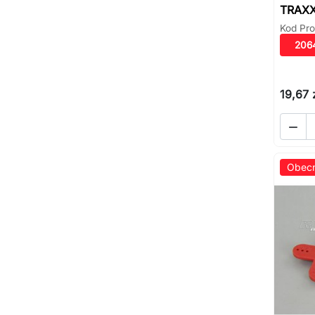
TRAXX
Kod Pro
206
19,67 

Obecn