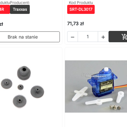
duktu
Producent:
Kod Produktu
4R
Traxxas
SRT-DL3017
71,73 zł
zł
Brak na stanie

