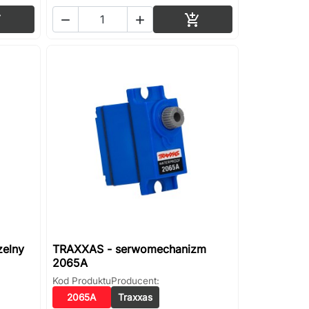
Dodaj do koszyka
Dodaj do koszyka




elny
TRAXXAS - serwomechanizm
2065A
Kod Produktu
Producent:
2065A
Traxxas