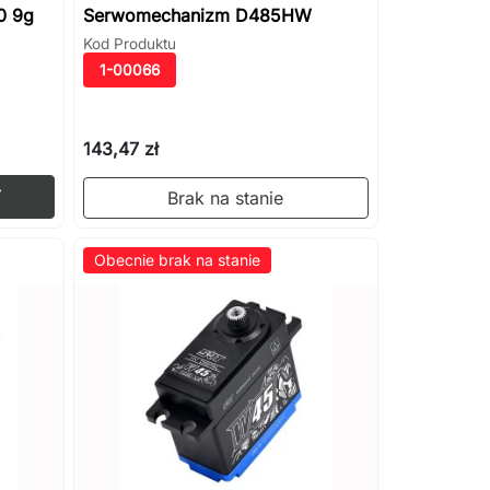
0 9g
Serwomechanizm D485HW
Kod Produktu
1-00066
143,47 zł
Dodaj do koszyka

Brak na stanie
Obecnie brak na stanie