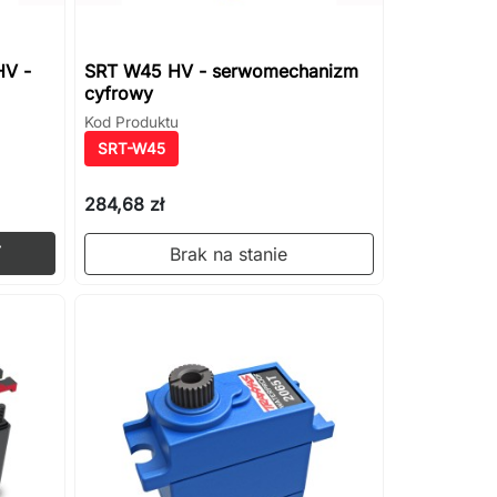
HV -
SRT W45 HV - serwomechanizm
cyfrowy
Kod Produktu
SRT-W45
284,68 zł
Dodaj do koszyka

Brak na stanie