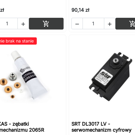
zł
90,14 zł
Dodaj do koszyka




ie brak na stanie
AS - zębatki
SRT DL3017 LV -
mechanizmu 2065R
serwomechanizm cyfrowy