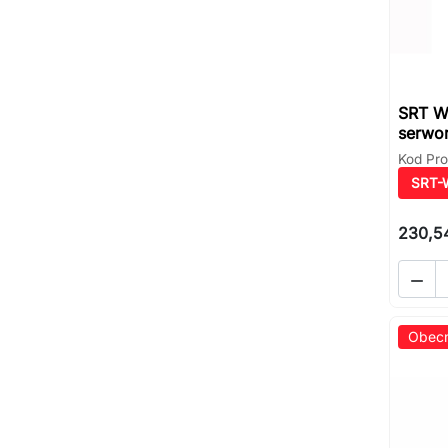
SRT W
serwo
Kod Pro
SRT-
230,54

Obecn