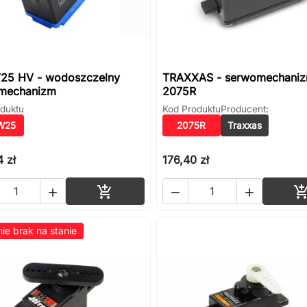
25 HV - wodoszczelny
TRAXXAS - serwomechani
mechanizm
2075R
duktu
Kod Produktu
Producent:
W25
2075R
Traxxas
 zł
176,40 zł
Dodaj do koszyka




ie brak na stanie