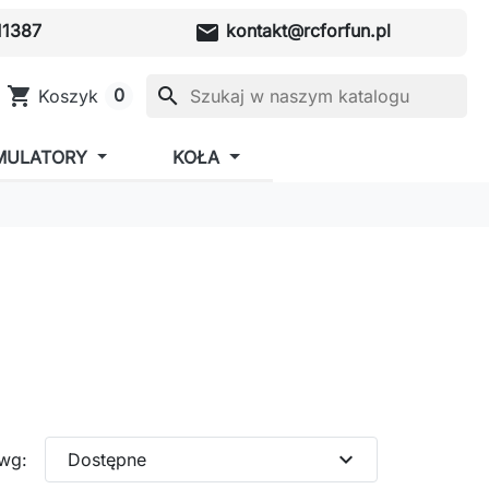
mail
1387
kontakt@rcforfun.pl
shopping_cart
search
0
Koszyk
MULATORY
KOŁA
expand_more
 wg:
Dostępne