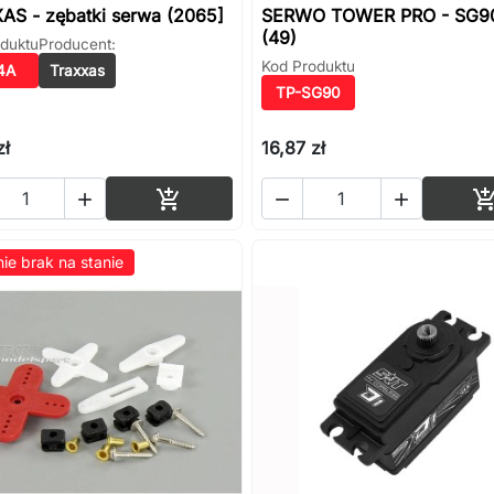
AS - zębatki serwa (2065]
SERWO TOWER PRO - SG9
(49)
duktu
Producent:
Kod Produktu
4A
Traxxas
TP-SG90
zł
16,87 zł
Dodaj do koszyka




ie brak na stanie