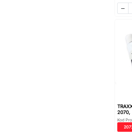

TRAXX
2070,
Kod Pro
207