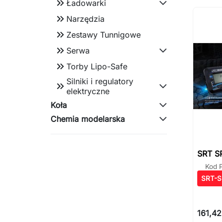
keyboard_double_arrow_right
Ładowarki
keyboard_double_arrow_right
Narzędzia
keyboard_double_arrow_right
Zestawy Tunnigowe
keyboard_double_arrow_right
Serwa
keyboard_double_arrow_right
Torby Lipo-Safe
Silniki i regulatory
keyboard_double_arrow_right
elektryczne
Koła
Chemia modelarska
SRT S
Kod 
SRT-
161,42