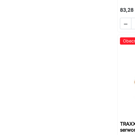
83,28 

Obecn
TRAXX
serwo