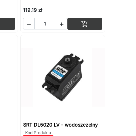
119,19 zł
Dodaj do koszyka
Dodaj do koszyka




SRT DL5020 LV - wodoszczelny
Kod Produktu