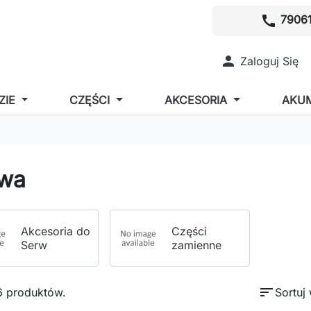
call
79061

Zaloguj Się
ZIE
CZĘŚCI
AKCESORIA
AKU
wa
Akcesoria do
Części
Serw
zamienne
sort
6 produktów.
Sortuj