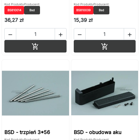
Kod Produktu
Producent:
Kod Produktu
Producent:
BS810014
Bsd
BS810039
Bsd
36,27 zł
15,39 zł




Dodaj do koszyka
Dodaj do ko


BSD - trzpień 3*56
BSD - obudowa aku
Kod Produktu
Producent:
Kod Produktu
Producent: