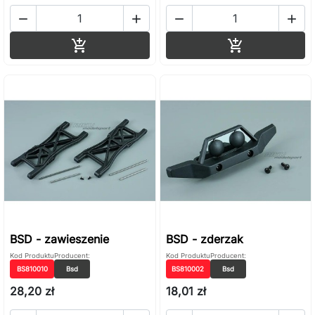




Dodaj do koszyka
Dodaj do ko


BSD - zawieszenie
BSD - zderzak
Kod Produktu
Producent:
Kod Produktu
Producent:
BS810010
Bsd
BS810002
Bsd
28,20 zł
18,01 zł