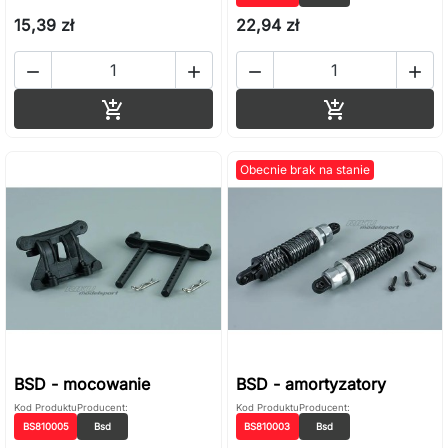
15,39 zł
22,94 zł




Dodaj do koszyka
Dodaj do ko


Obecnie brak na stanie
BSD - mocowanie
BSD - amortyzatory
Kod Produktu
Producent:
Kod Produktu
Producent:
BS810005
Bsd
BS810003
Bsd