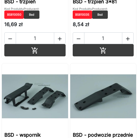
BSD - trzpień
BSD - trzpień 3*81
Kod Produktu
Producent:
Kod Produktu
Producent:
BS810050
Bsd
BS810035
Bsd
16,69 zł
8,54 zł




Dodaj do koszyka
Dodaj do ko


BSD - wspornik
BSD - podwozie przednie