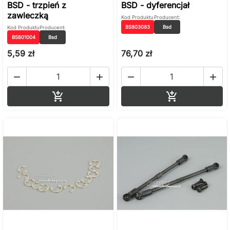
BSD - trzpień z
BSD - dyferencjał
zawleczką
Kod Produktu
Producent:
BS803083
Bsd
Kod Produktu
Producent:
BS801004
Bsd
5,59 zł
76,70 zł




Dodaj do koszyka
Dodaj do ko

