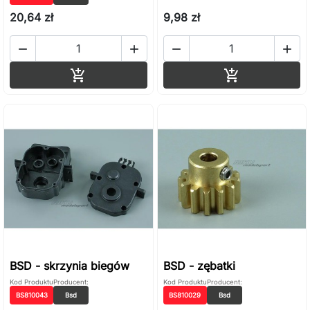
20,64 zł
9,98 zł




Dodaj do koszyka
Dodaj do ko


BSD - skrzynia biegów
BSD - zębatki
Kod Produktu
Producent:
Kod Produktu
Producent:
BS810043
Bsd
BS810029
Bsd