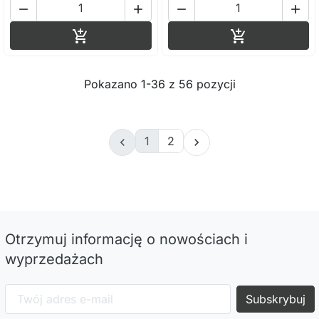




Dodaj do koszyka
Dodaj do ko


Pokazano 1-36 z 56 pozycji
1
2


Otrzymuj informację o nowościach i
wyprzedażach