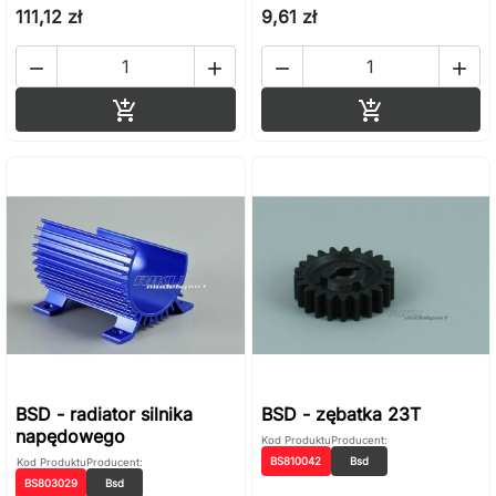
111,12 zł
9,61 zł




Dodaj do koszyka
Dodaj do ko


BSD - radiator silnika
BSD - zębatka 23T
napędowego
Kod Produktu
Producent:
BS810042
Bsd
Kod Produktu
Producent:
BS803029
Bsd