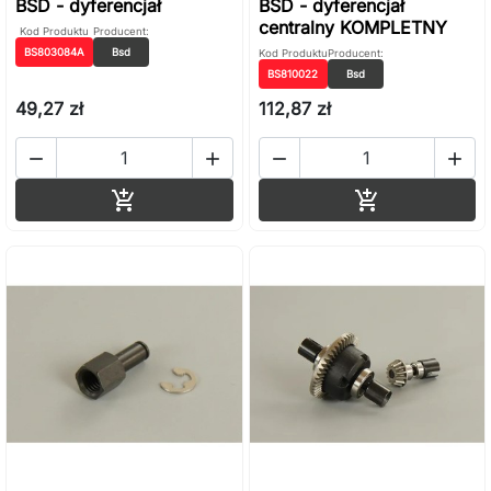
BSD - dyferencjał
BSD - dyferencjał
centralny KOMPLETNY
Kod Produktu
Producent:
BS803084A
Bsd
Kod Produktu
Producent:
BS810022
Bsd
49,27 zł
112,87 zł




Dodaj do koszyka
Dodaj do ko

