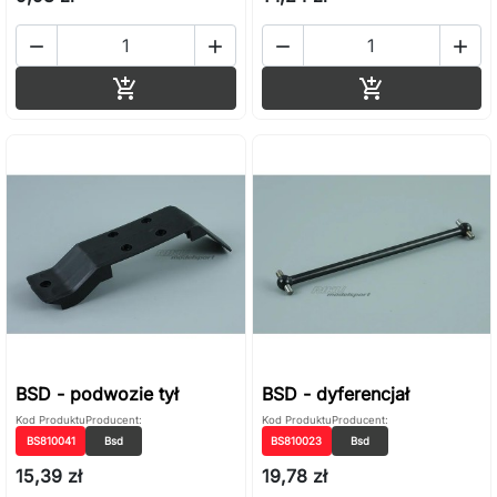




Dodaj do koszyka
Dodaj do ko


BSD - podwozie tył
BSD - dyferencjał
Kod Produktu
Producent:
Kod Produktu
Producent:
BS810041
Bsd
BS810023
Bsd
15,39 zł
19,78 zł