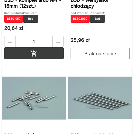
16mm (12szt.)
chłodzący
Kod Produktu
Producent:
Kod Produktu
Producent:
BS501057
Bsd
BS803030
Bsd
20,64 zł
25,96 zł


Dodaj do koszyka

Brak na stanie