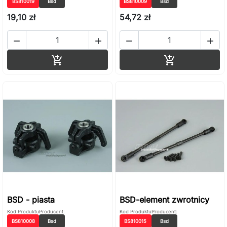
BS810019
Bsd
BS810009
Bsd
19,10 zł
54,72 zł




Dodaj do koszyka
Dodaj do ko


BSD - piasta
BSD-element zwrotnicy
Kod Produktu
Producent:
Kod Produktu
Producent:
BS810008
Bsd
BS810015
Bsd