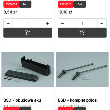
BS810033
Bsd
BS810020
Bsd
8,54 zł
19,10 zł




Dodaj do koszyka
Dodaj do ko


BSD - obudowa aku
BSD - komplet półosi
Kod Produktu
Producent:
Kod Produktu
Producent: