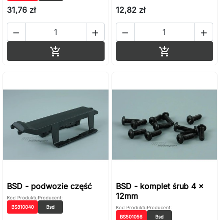
31,76 zł
12,82 zł




Dodaj do koszyka
Dodaj do ko


BSD - podwozie część
BSD - komplet śrub 4 x
12mm
Kod Produktu
Producent:
BS810040
Bsd
Kod Produktu
Producent:
BS501056
Bsd