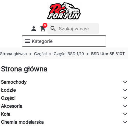
0

shopping_cart
search
menu
Kategorie
Strona główna
Części
Części BSD 1/10
BSD Utor 8E 810T
Strona główna
Samochody
Łodzie
Części
Akcesoria
Koła
Chemia modelarska