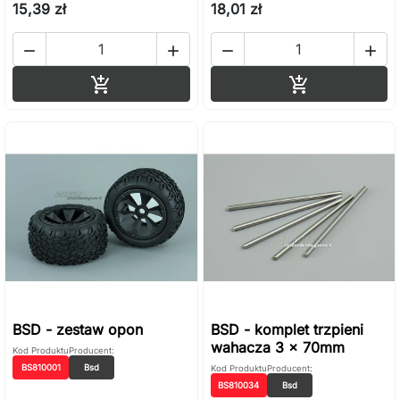
15,39 zł
18,01 zł




Dodaj do koszyka
Dodaj do ko


BSD - zestaw opon
BSD - komplet trzpieni
wahacza 3 x 70mm
Kod Produktu
Producent:
BS810001
Bsd
Kod Produktu
Producent:
BS810034
Bsd