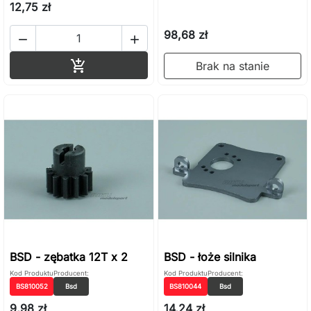
12,75 zł
98,68 zł


Dodaj do koszyka

Brak na stanie
BSD - zębatka 12T x 2
BSD - łoże silnika
Kod Produktu
Producent:
Kod Produktu
Producent:
BS810052
Bsd
BS810044
Bsd
9,98 zł
14,24 zł