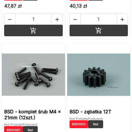
47,87 zł
40,13 zł




Dodaj do koszyka
Dodaj do ko


BSD - komplet śrub M4 x
BSD - zębatka 12T
21mm (12szt.)
Kod Produktu
Producent:
BS810053
Bsd
Kod Produktu
Producent:
BS501067
Bsd