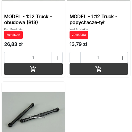
MODEL - 1:12 Truck -
MODEL - 1:12 Truck -
obudowa (B13)
popychacze-tył
Kod Produktu
Kod Produktu
Z9115SJ15
Z9115SJ13
26,83 zł
13,79 zł




Dodaj do koszyka
Dodaj do ko

