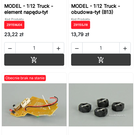
MODEL - 1:12 Truck -
MODEL - 1:12 Truck -
element napędu-tył
obudowa-tył (B13)
Kod Produktu
Kod Produktu
Z9115WJ04
Z9115SJ18
23,22 zł
13,79 zł




Dodaj do koszyka
Dodaj do ko


Obecnie brak na stanie