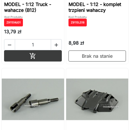
MODEL - 1:12 Truck -
MODEL - 1:12 - komplet
wahacze (B12)
trzpieni wahaczy
Kod Produktu
Kod Produktu
Z9115WJ01
Z9115LS18
13,79 zł
8,98 zł


Dodaj do koszyka

Brak na stanie