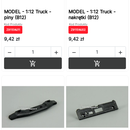
MODEL - 1:12 Truck -
MODEL - 1:12 Truck -
piny (B12)
nakrętki (B12)
Kod Produktu
Kod Produktu
Z9115WJ11
Z9115WJ02
9,42 zł
9,42 zł




Dodaj do koszyka
Dodaj do ko

