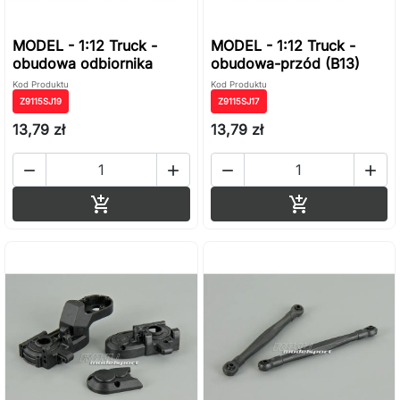
MODEL - 1:12 Truck -
MODEL - 1:12 Truck -
obudowa odbiornika
obudowa-przód (B13)
Kod Produktu
Kod Produktu
Z9115SJ19
Z9115SJ17
13,79 zł
13,79 zł




Dodaj do koszyka
Dodaj do ko

