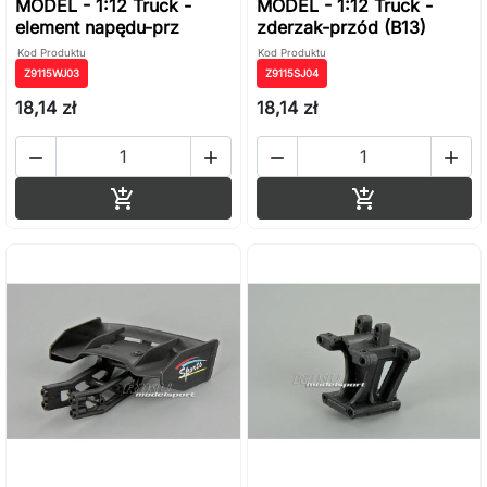
MODEL - 1:12 Truck -
MODEL - 1:12 Truck -
element napędu-prz
zderzak-przód (B13)
Kod Produktu
Kod Produktu
Z9115WJ03
Z9115SJ04
18,14 zł
18,14 zł




Dodaj do koszyka
Dodaj do ko

