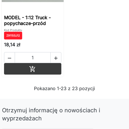
MODEL - 1:12 Truck -
popychacze-przód
Kod Produktu
Z9115SJ12
18,14 zł


Dodaj do koszyka

Pokazano 1-23 z 23 pozycji
Otrzymuj informację o nowościach i
wyprzedażach