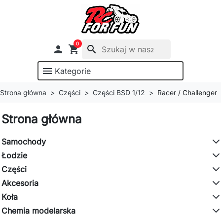
0

shopping_cart
search
menu
Kategorie
Strona główna
Części
Części BSD 1/12
Racer / Challenger
Strona główna
Samochody
Łodzie
Części
Akcesoria
Koła
Chemia modelarska