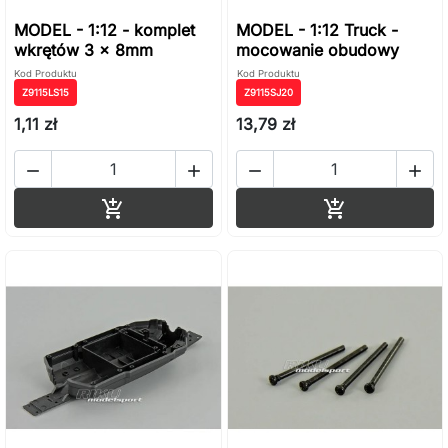
MODEL - 1:12 - komplet
MODEL - 1:12 Truck -
wkrętów 3 x 8mm
mocowanie obudowy
Kod Produktu
Kod Produktu
Z9115LS15
Z9115SJ20
1,11 zł
13,79 zł




Dodaj do koszyka
Dodaj do ko

