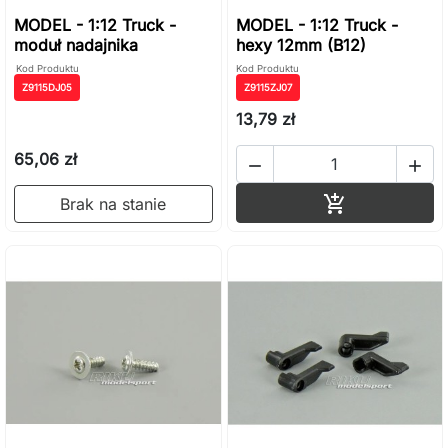
MODEL - 1:12 Truck -
MODEL - 1:12 Truck -
moduł nadajnika
hexy 12mm (B12)
Kod Produktu
Kod Produktu
Z9115DJ05
Z9115ZJ07
13,79 zł
65,06 zł


Dodaj do ko

Brak na stanie