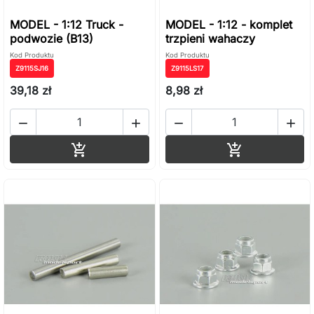
MODEL - 1:12 Truck -
MODEL - 1:12 - komplet
podwozie (B13)
trzpieni wahaczy
Kod Produktu
Kod Produktu
Z9115SJ16
Z9115LS17
39,18 zł
8,98 zł




Dodaj do koszyka
Dodaj do ko

