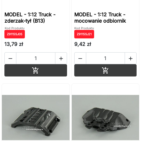
MODEL - 1:12 Truck -
MODEL - 1:12 Truck -
zderzak-tył (B13)
mocowanie odbiornik
Kod Produktu
Kod Produktu
Z9115SJ05
Z9115SJ21
13,79 zł
9,42 zł




Dodaj do koszyka
Dodaj do ko

