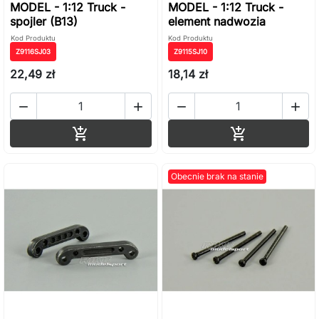
MODEL - 1:12 Truck -
MODEL - 1:12 Truck -
spojler (B13)
element nadwozia
Kod Produktu
Kod Produktu
Z9116SJ03
Z9115SJ10
22,49 zł
18,14 zł




Dodaj do koszyka
Dodaj do ko


Obecnie brak na stanie