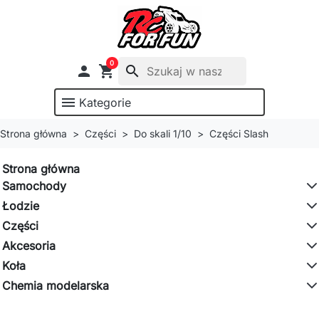
0

shopping_cart
search
menu
Kategorie
Strona główna
Części
Do skali 1/10
Części Slash
Strona główna
Samochody
Łodzie
Części
Akcesoria
Koła
Chemia modelarska