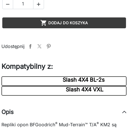



DODAJ DO KOSZYKA
Udostępnij
Kompatybilny z:
Slash 4X4 BL-2s
Slash 4X4 VXL
Opis
®
®
Repliki opon BFGoodrich
Mud-Terrain™ T/A
KM2 są