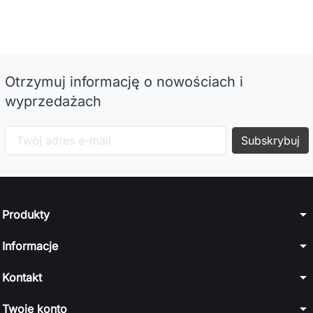
Otrzymuj informację o nowościach i
wyprzedażach
arrow_drop_down
Produkty
arrow_drop_down
Informacje
arrow_drop_down
Kontakt
arrow_drop_down
Twoje konto