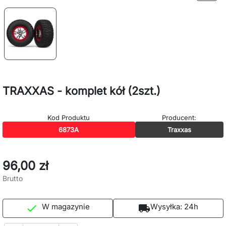
TRAXXAS - komplet kół (2szt.)
Kod Produktu
Producent:
6873A
Traxxas
96,00 zł
Brutto
W magazynie
Wysyłka:
24h

local_shipping