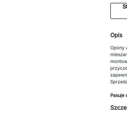
S
Opis
Opony 
miesza
montowa
przycze
zapewni
Sprzed
Pasuje 
Szcze