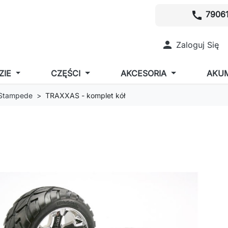
call
79061

Zaloguj Się
ZIE
CZĘŚCI
AKCESORIA
AKU
 Stampede
TRAXXAS - komplet kół