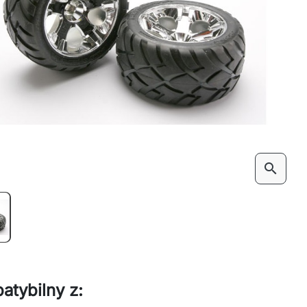
search
atybilny z: