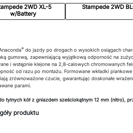
tampede 2WD XL-5
Stampede 2WD BL
w/Battery
®
Anaconda
do jazdy po drogach o wysokich osiągach chara
nką gumową, zapewniającą wyjątkową odporność na zużyc
ne i wstępnie klejone na 2,8-calowych chromowanych fel
pność od razu po montażu. Formowane wkładki piankowe 
ają zrównoważone czucie, gwarantując doskonałe wrażeni
awane parami.
do tylnych kół z gniazdem sześciokątnym 12 mm (nitro), pr
góły produktu