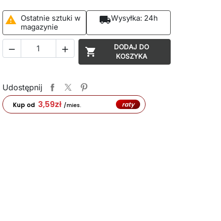
Ostatnie sztuki w
Wysyłka:
24h

local_shipping
magazynie
DODAJ DO



KOSZYKA
Udostępnij
3,59
zł
raty
Kup od
/mies.