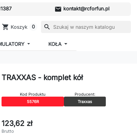
mail
1387
kontakt@rcforfun.pl
shopping_cart
search
0
Koszyk
MULATORY
KOŁA
TRAXXAS - komplet kół
Kod Produktu
Producent:
5576R
Traxxas
123,62 zł
Brutto