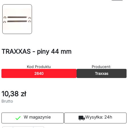
TRAXXAS - piny 44 mm
Kod Produktu
Producent:
2640
Traxxas
10,38 zł
Brutto
W magazynie
Wysyłka:
24h

local_shipping