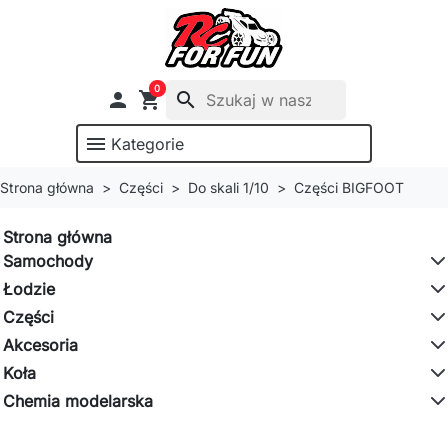
0

shopping_cart
search
menu
Kategorie
Strona główna
Części
Do skali 1/10
Części BIGFOOT
Strona główna
Samochody
Łodzie
Części
Akcesoria
Koła
Chemia modelarska