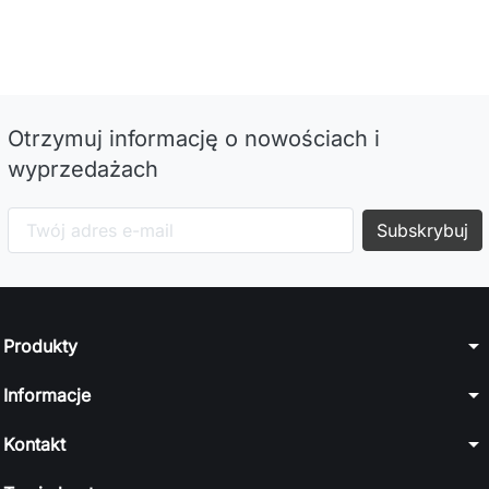
Otrzymuj informację o nowościach i
wyprzedażach
arrow_drop_down
Produkty
arrow_drop_down
Informacje
arrow_drop_down
Kontakt