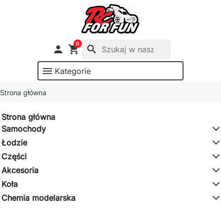
0

shopping_cart
search
menu
Kategorie
Strona główna
Strona główna
Samochody
Łodzie
Części
Akcesoria
Koła
Chemia modelarska