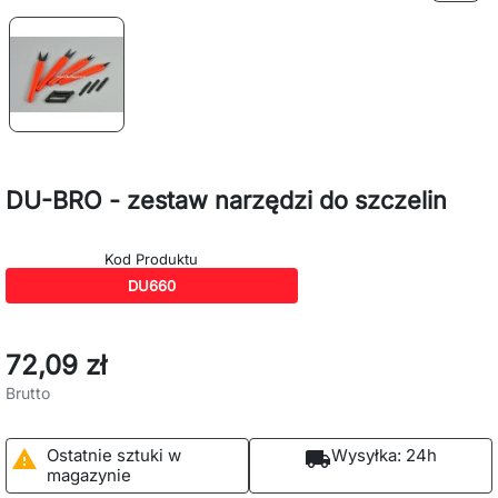
DU-BRO - zestaw narzędzi do szczelin
Kod Produktu
DU660
72,09 zł
Brutto
Ostatnie sztuki w
Wysyłka:
24h

local_shipping
magazynie