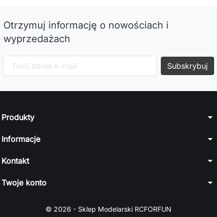
Otrzymuj informację o nowościach i
wyprzedażach
arrow_drop_down
Produkty
arrow_drop_down
Informacje
arrow_drop_down
Kontakt
arrow_drop_down
Twoje konto
© 2026 - Sklep Modelarski RCFORFUN