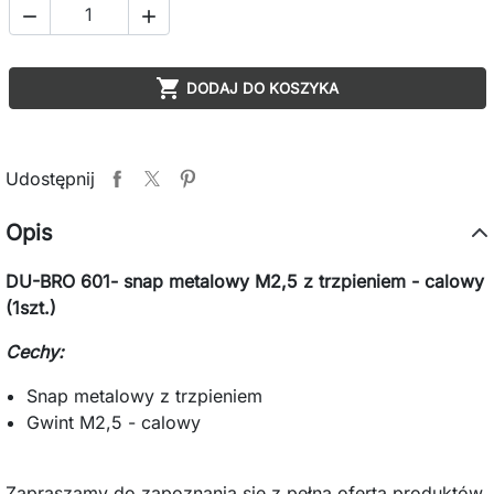



DODAJ DO KOSZYKA
Udostępnij
Opis
DU-BRO 601- snap metalowy M2,5 z trzpieniem - calowy
(1szt.)
Cechy:
Snap metalowy z trzpieniem
Gwint M2,5 - calowy
Zapraszamy do zapoznania się z pełną ofertą produktów