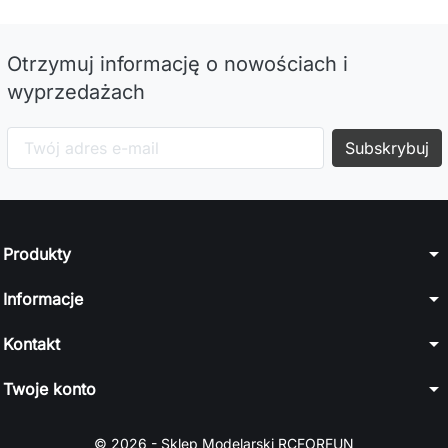
Otrzymuj informację o nowościach i
wyprzedażach
arrow_drop_down
Produkty
arrow_drop_down
Informacje
arrow_drop_down
Kontakt
arrow_drop_down
Twoje konto
© 2026 - Sklep Modelarski RCFORFUN