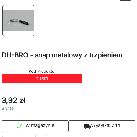
DU-BRO - snap metalowy z trzpieniem
Kod Produktu
DU601
3,92 zł
Brutto
W magazynie
Wysyłka:
24h

local_shipping