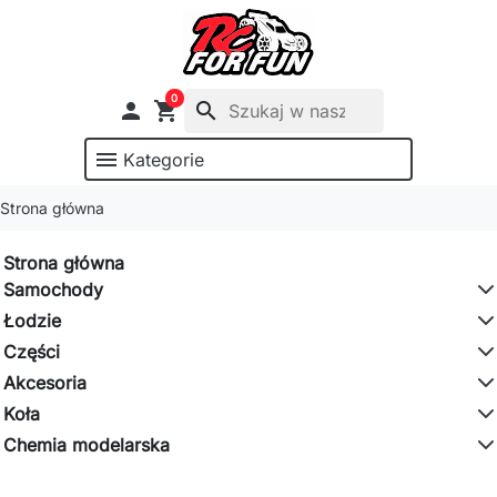
0

shopping_cart
search
menu
Kategorie
Strona główna
Strona główna
Samochody
Łodzie
Części
Akcesoria
Koła
Chemia modelarska