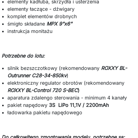
elementy kadłuba, skrzydła i usterzenia
elementy łaczące - dźwigary
komplet elementów drobnych
śmigło składane
MPX 9"x6"
instrukcja monitażu
Potrzebne do lotu:
silnik bezszczotkowy
(rekomendowany
ROXXY BL-
Outrunner C28-34-850kv
)
elektroniczny regulator obrotów (rekomendowany
ROXXY BL-Control 720 S-BEC
)
aparatura zdalengo sterowania - minimum 4 kanały
pakiet napędowy
3S LiPo 11,1V / 2200mAh
ładowarka pakietu napędowego
Do całkowitego zmontowania modelu, potrzebne są: