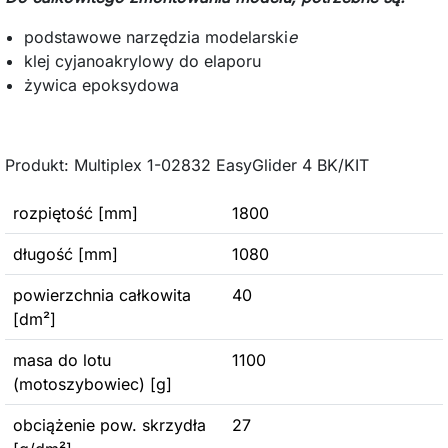
podstawowe narzędzia modelarski
e
klej cyjanoakrylowy do elaporu
żywica epoksydowa
Produkt: Multiplex 1-02832 EasyGlider 4 BK/KIT
rozpiętość [mm]
1800
długość [mm]
1080
powierzchnia całkowita
40
[dm²]
masa do lotu
1100
(motoszybowiec) [g]
obciążenie pow. skrzydła
27