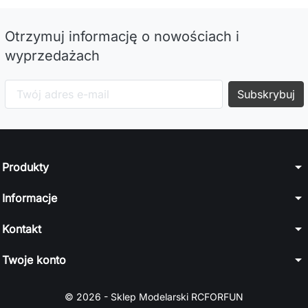
Otrzymuj informację o nowościach i
wyprzedażach
arrow_drop_down
Produkty
arrow_drop_down
Informacje
arrow_drop_down
Kontakt
arrow_drop_down
Twoje konto
© 2026 - Sklep Modelarski RCFORFUN