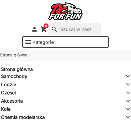
0

shopping_cart
search
menu
Kategorie
Strona główna
Strona główna
Samochody
Łodzie
Części
Akcesoria
Koła
Chemia modelarska