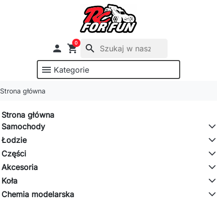
0

shopping_cart
search
menu
Kategorie
Strona główna
Strona główna
Samochody
Łodzie
Części
Akcesoria
Koła
Chemia modelarska