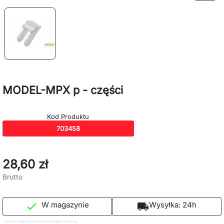
MODEL-MPX p - części
Kod Produktu
703458
28,60 zł
Brutto
W magazynie
Wysyłka:
24h

local_shipping