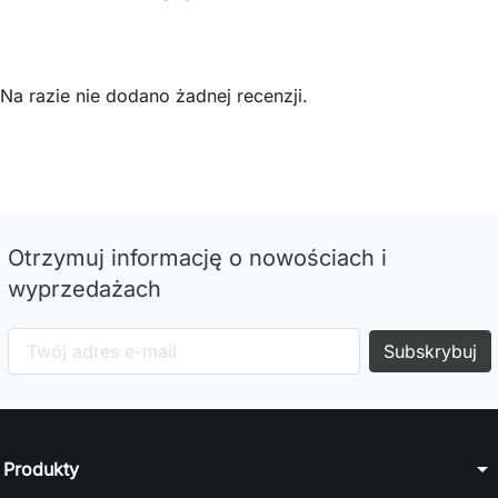
Na razie nie dodano żadnej recenzji.
Otrzymuj informację o nowościach i
wyprzedażach
arrow_drop_down
Produkty