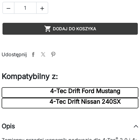



DODAJ DO KOSZYKA
Udostępnij
Kompatybilny z:
4-Tec Drift Ford Mustang
4-Tec Drift Nissan 240SX
Opis
®
Zamienny przedni wspornik podwozia dla 4-Tec
2.0 i 4-