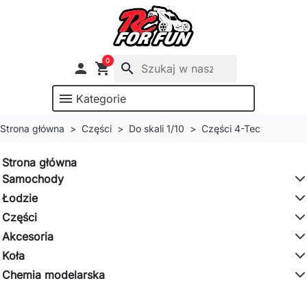
0

shopping_cart
search
menu
Kategorie
Strona główna
Części
Do skali 1/10
Części 4-Tec
Strona główna
Samochody
Łodzie
Części
Akcesoria
Koła
Chemia modelarska