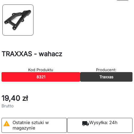
TRAXXAS - wahacz
Kod Produktu
Producent:
8321
Traxxas
19,40 zł
Brutto
Ostatnie sztuki w
Wysyłka:
24h

local_shipping
magazynie