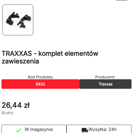
TRAXXAS - komplet elementów
zawieszenia
Kod Produktu
Producent:
6832
Traxxas
26,44 zł
Brutto
W magazynie
Wysyłka:
24h

local_shipping