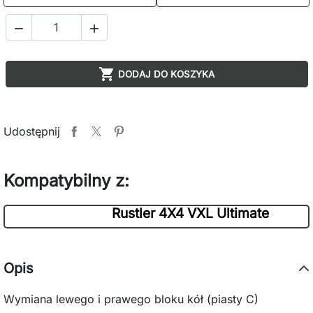



DODAJ DO KOSZYKA
Udostępnij
Kompatybilny z:
Rustler 4X4 VXL Ultimate
Opis
Wymiana lewego i prawego bloku kół (piasty C)