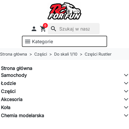
0

shopping_cart
search
menu
Kategorie
Strona główna
Części
Do skali 1/10
Części Rustler
Strona główna
Samochody
Łodzie
Części
Akcesoria
Koła
Chemia modelarska