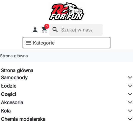
0

shopping_cart
search
menu
Kategorie
Strona główna
Strona główna
Samochody
Łodzie
Części
Akcesoria
Koła
Chemia modelarska