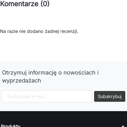
Komentarze (0)
Na razie nie dodano żadnej recenzji.
Otrzymuj informację o nowościach i
wyprzedażach
arrow_drop_down
Produkty