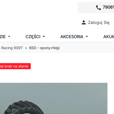
call
79061

Zaloguj Się
ZIE
CZĘŚCI
AKCESORIA
AKU
 Racing 909T
BSD - opony+felgi
ie brak na stanie