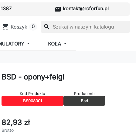
mail
1387
kontakt@rcforfun.pl
shopping_cart
search
0
Koszyk
MULATORY
KOŁA
BSD - opony+felgi
Kod Produktu
Producent:
BS908001
Bsd
82,93 zł
Brutto