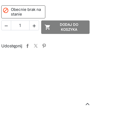
Obecnie brak na

stanie
DODAJ DO



KOSZYKA
Udostępnij