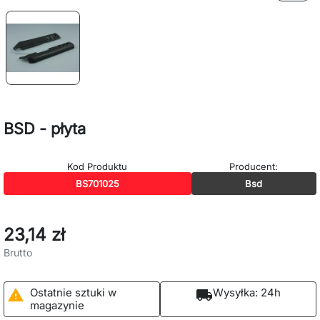
BSD - płyta
Kod Produktu
Producent:
BS701025
Bsd
23,14 zł
Brutto
Ostatnie sztuki w
Wysyłka:
24h

local_shipping
magazynie