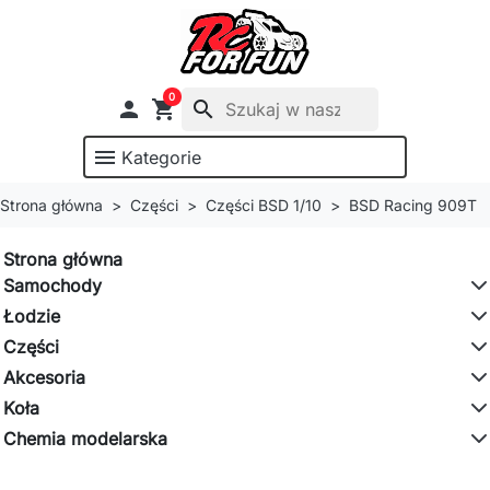
0

shopping_cart
search
menu
Kategorie
Strona główna
Części
Części BSD 1/10
BSD Racing 909T
Strona główna
Samochody
Łodzie
Części
Akcesoria
Koła
Chemia modelarska