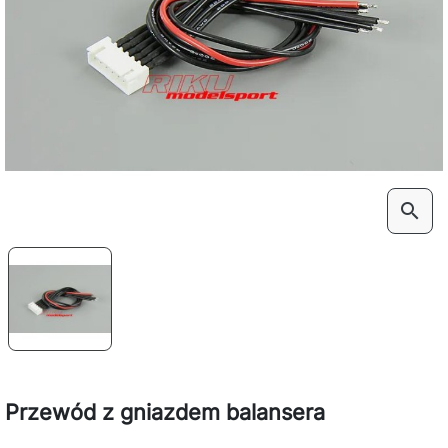
search
Przewód z gniazdem balansera