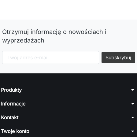
Otrzymuj informację o nowościach i
wyprzedażach
arrow_drop_down
Produkty
arrow_drop_down
Informacje
arrow_drop_down
Kontakt
arrow_drop_down
Twoje konto