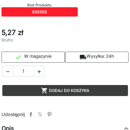
Kod Produktu
EGES5S
5,27 zł
Brutto
W magazynie
Wysyłka:
24h

local_shipping



DODAJ DO KOSZYKA
Udostępnij
Opis