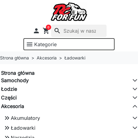
0

shopping_cart
search
menu
Kategorie
Strona główna
Akcesoria
Ładowarki
Strona główna
Samochody
Łodzie
Części
Akcesoria
keyboard_double_arrow_right
Akumulatory
keyboard_double_arrow_right
Ładowarki
keyboard_double_arrow_right
Narzędzia