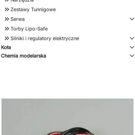
keyboard_double_arrow_right
Zestawy Tunnigowe
keyboard_double_arrow_right
Serwa
keyboard_double_arrow_right
Torby Lipo-Safe
keyboard_double_arrow_right
Silniki i regulatory elektryczne
Koła
Chemia modelarska