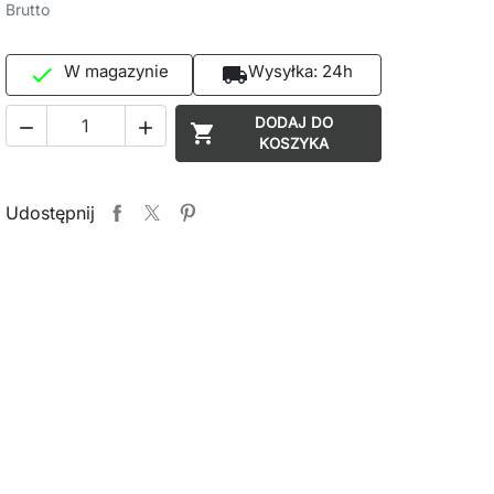
Brutto
W magazynie
Wysyłka:
24h

local_shipping
DODAJ DO



KOSZYKA
Udostępnij