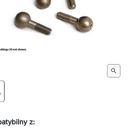
search
atybilny z: