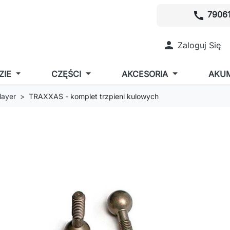
call
79061

Zaloguj Się
ZIE
CZĘŚCI
AKCESORIA
AKU
layer
TRAXXAS - komplet trzpieni kulowych