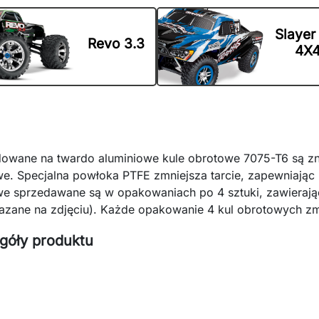
Slayer
Revo 3.3
4X
owane na twardo aluminiowe kule obrotowe 7075-T6 są zna
e. Specjalna powłoka PTFE zmniejsza tarcie, zapewniając 
e sprzedawane są w opakowaniach po 4 sztuki, zawierając
azane na zdjęciu). Każde opakowanie 4 kul obrotowych z
góły produktu