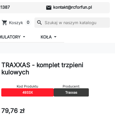
mail
1387
kontakt@rcforfun.pl
shopping_cart
search
0
Koszyk
MULATORY
KOŁA
TRAXXAS - komplet trzpieni
kulowych
Kod Produktu
Producent:
4933X
Traxxas
79,76 zł