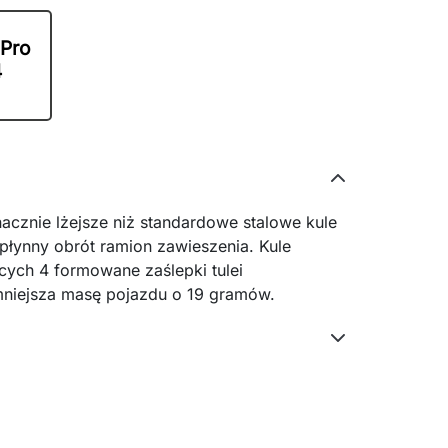
 Pro
4
cznie lżejsze niż standardowe stalowe kule
płynny obrót ramion zawieszenia. Kule
ych 4 formowane zaślepki tulei
mniejsza masę pojazdu o 19 gramów.