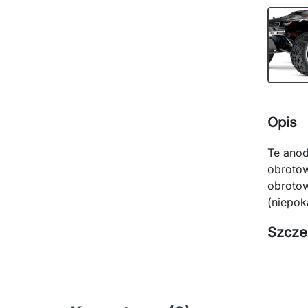
Opis
Te anod
obrotow
obrotow
(niepok
Szcze