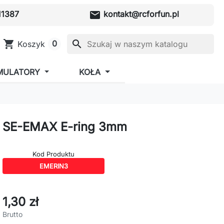
mail
1387
kontakt@rcforfun.pl
shopping_cart
search
0
Koszyk
MULATORY
KOŁA
SE-EMAX E-ring 3mm
Kod Produktu
EMERIN3
1,30 zł
Brutto