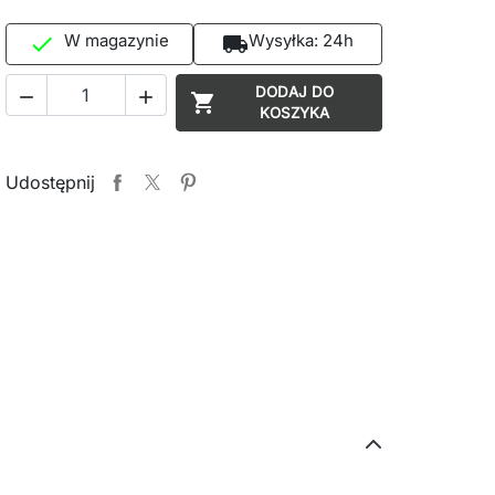
W magazynie
Wysyłka:
24h

local_shipping
DODAJ DO



KOSZYKA
Udostępnij